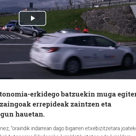
autonomia-erkidego batzuekin muga egite
tzaingoak errepideak zaintzen eta
 egun hauetan.
nez, “oraindik indarrean dago bigarren etxebizitzetara joate