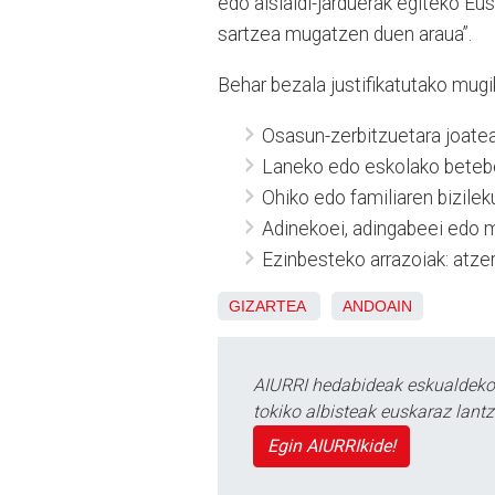
edo aisialdi-jarduerak egiteko Eus
sartzea mugatzen duen araua”.
Behar bezala justifikatutako mug
Osasun-zerbitzuetara joatea
Laneko edo eskolako betebe
Ohiko edo familiaren bizileku
Adinekoei, adingabeei edo 
Ezinbesteko arrazoiak: atzer
GIZARTEA
ANDOAIN
AIURRI hedabideak eskualdeko n
tokiko albisteak euskaraz lan
Egin AIURRIkide!