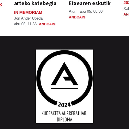
arteko katebegia
Etxearen eskutik
20
K
Xa
Aiurri
abu 05, 08:30
IN MEMORIAM
AN
ANDOAIN
Jon Ander Ubeda
abu 06, 11:38
ANDOAIN