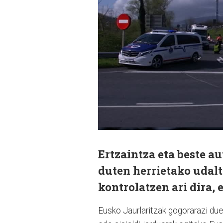
Ertzaintza eta beste 
duten herrietako udal
kontrolatzen ari dira,
Eusko Jaurlaritzak gogorarazi due