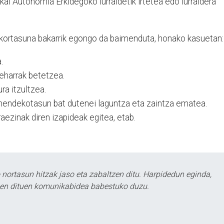
kal Autonomia Erkidegoko lurraldetik irtetea edo lurraldera
ikortasuna bakarrik egongo da baimenduta, honako kasuetan:
.
harrak betetzea.
ra itzultzea.
mendekotasun bat dutenei laguntza eta zaintza ematea.
aezinak diren izapideak egitea, etab.
ortasun hitzak jaso eta zabaltzen ditu. Harpidedun eginda,
tzen dituen komunikabidea babestuko duzu.