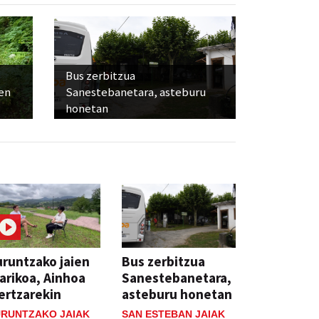
Bus zerbitzua
ien
Sanestebanetara, asteburu
honetan
runtzako jaien
Bus zerbitzua
arikoa, Ainhoa
Sanestebanetara,
ertzarekin
asteburu honetan
RUNTZAKO JAIAK
SAN ESTEBAN JAIAK