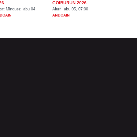
26
GOIBURUN 2026
bat Minguez
abu 04
Aiurri
abu 05, 07:00
DOAIN
ANDOAIN