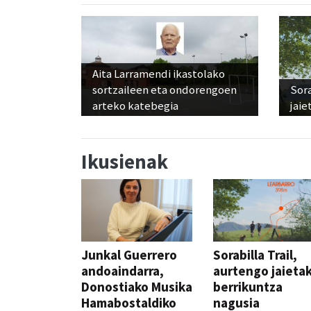
Aita Larramendi ikastolako
sortzaileen eta ondorengoen
Sora
arteko katebegia
jaie
Ikusienak
Junkal Guerrero
Sorabilla Trail,
andoaindarra,
aurtengo jaieta
Donostiako Musika
berrikuntza
Hamabostaldiko
nagusia