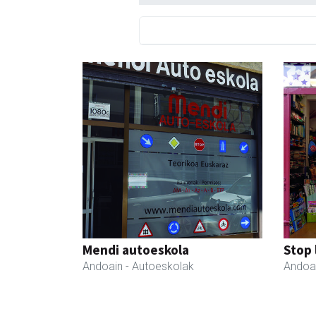
Mendi autoeskola
Stop 
Andoain
- Autoeskolak
Andoa