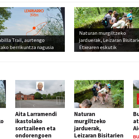
Naturan murgiltzeko
billa Trail, aurtengo
jarduerak, Leizaran Bisitar
tako berrikuntza nagusia
Etxearen eskutik
Aita Larramendi
Naturan
Bu
ko
ikastolako
murgiltzeko
at
sortzaileen eta
jarduerak,
Ai
ondorengoen
Leizaran Bisitarien
BU