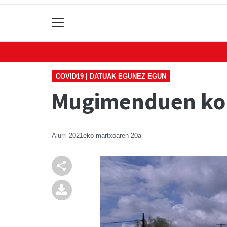
COVID19 | DATUAK EGUNEZ EGUN
Mugimenduen kont
Aiurri
2021eko martxoaren 20a