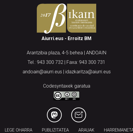
Aiurri.eus - Erroitz BM
Arantzibia plaza, 4-5 behea | ANDOAIN
Tel.: 943 300 732 | Faxa: 943 300 731
andoain@aiurri.eus | idazkaritza@aiurri.eus
Codesyntaxek garatua
LEGE OHARRA
PUBLIZITATEA
ARAUAK
HARREMANET