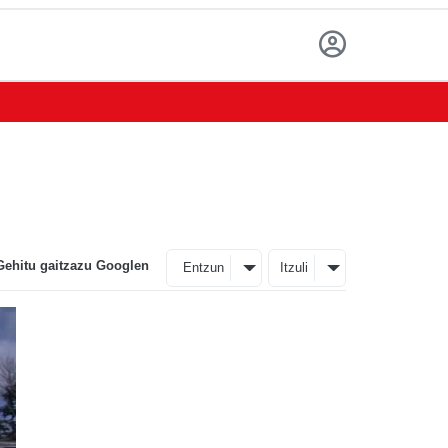
Gehitu gaitzazu Googlen
Entzun
Itzuli