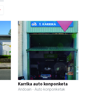
Karrika auto konponketa
Andoain
- Auto konponketak