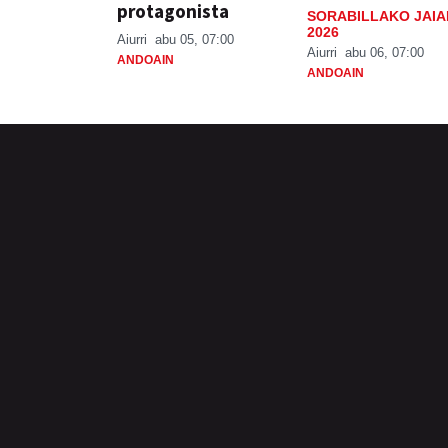
protagonista
SORABILLAKO JAIA
2026
Aiurri
abu 05, 07:00
Aiurri
abu 06, 07:00
ANDOAIN
ANDOAIN