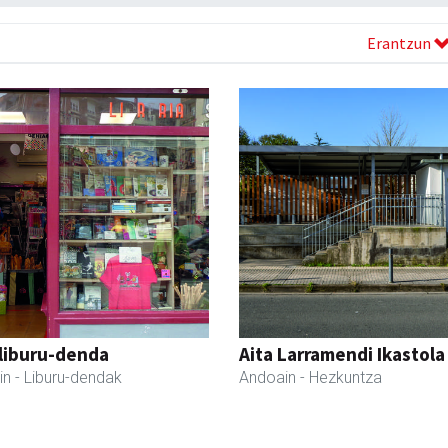
Erantzun
liburu-denda
Aita Larramendi Ikastola
in
- Liburu-dendak
Andoain
- Hezkuntza