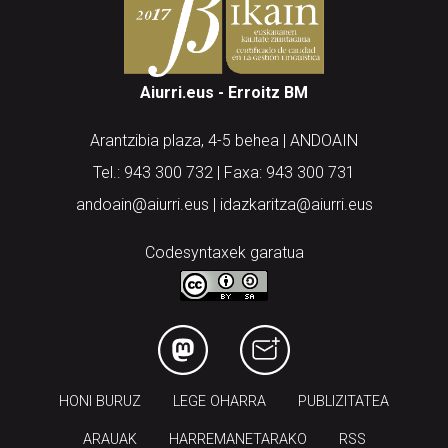
Aiurri.eus - Erroitz BM
Arantzibia plaza, 4-5 behea | ANDOAIN
Tel.: 943 300 732 | Faxa: 943 300 731
andoain@aiurri.eus | idazkaritza@aiurri.eus
Codesyntaxek garatua
HONI BURUZ
LEGE OHARRA
PUBLIZITATEA
ARAUAK
HARREMANETARAKO
RSS