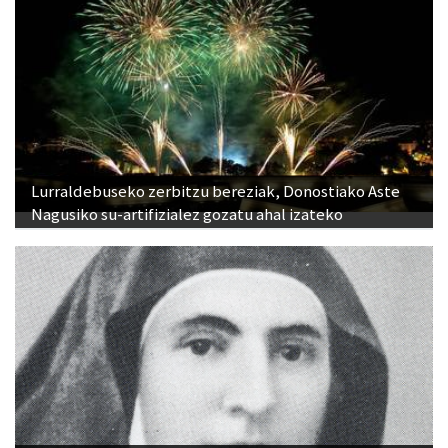
Lurraldebuseko zerbitzu bereziak, Donostiako Aste
Nagusiko su-artifizialez gozatu ahal izateko