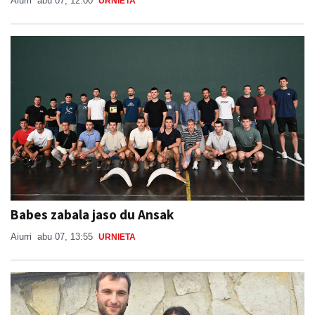
Aiurri
abu 07, 12:00
URNIETA
Babes zabala jaso du Ansak
Aiurri
abu 07, 13:55
URNIETA