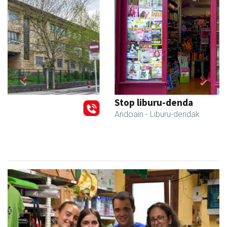
Previous
Next
Stop liburu-denda
Andoain
- Liburu-dendak