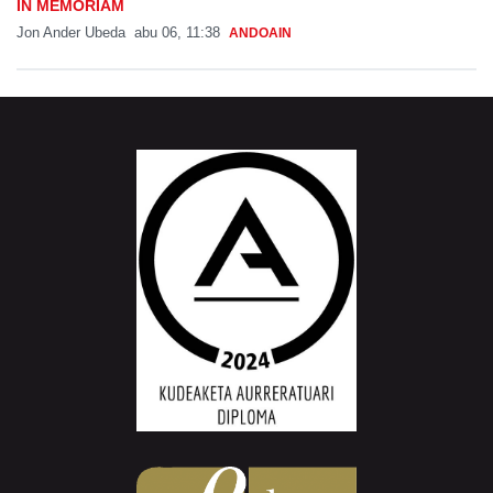
IN MEMORIAM
Jon Ander Ubeda
abu 06, 11:38
ANDOAIN