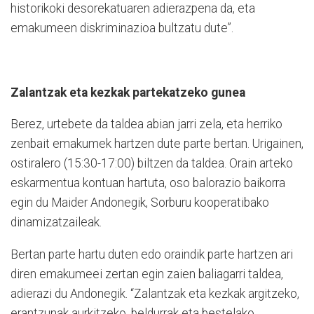
historikoki desorekatuaren adierazpena da, eta
emakumeen diskriminazioa bultzatu dute”.
Zalantzak eta kezkak partekatzeko gunea
Berez, urtebete da taldea abian jarri zela, eta herriko
zenbait emakumek hartzen dute parte bertan. Urigainen,
ostiralero (15:30-17:00) biltzen da taldea. Orain arteko
eskarmentua kontuan hartuta, oso balorazio baikorra
egin du Maider Andonegik, Sorburu kooperatibako
dinamizatzaileak.
Bertan parte hartu duten edo oraindik parte hartzen ari
diren emakumeei zertan egin zaien baliagarri taldea,
adierazi du Andonegik. “Zalantzak eta kezkak argitzeko,
erantzunak aurkitzeko, beldurrak eta bestelako