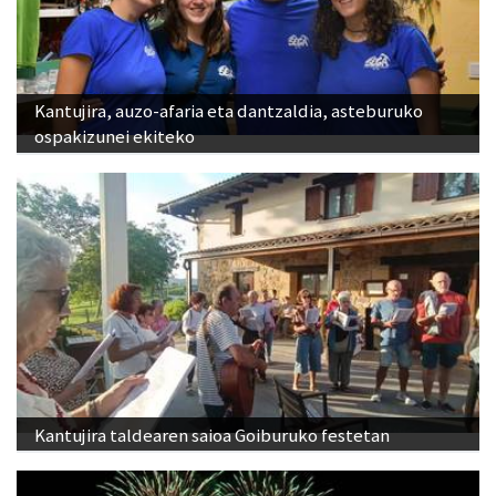
Kantujira, auzo-afaria eta dantzaldia, asteburuko
ospakizunei ekiteko
Kantujira taldearen saioa Goiburuko festetan