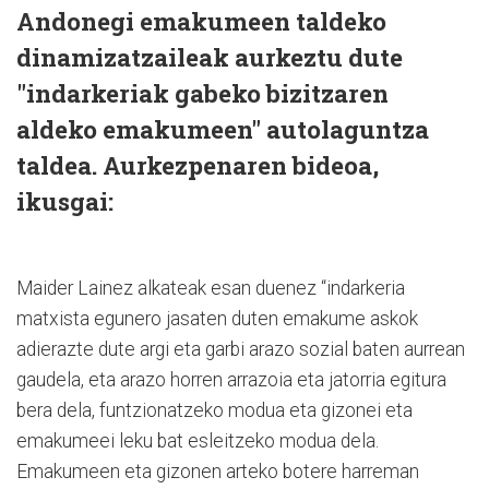
Andonegi emakumeen taldeko
dinamizatzaileak aurkeztu dute
"indarkeriak gabeko bizitzaren
aldeko emakumeen" autolaguntza
taldea. Aurkezpenaren bideoa,
ikusgai:
Maider Lainez alkateak esan duenez “indarkeria
matxista egunero jasaten duten emakume askok
adierazte dute argi eta garbi arazo sozial baten aurrean
gaudela, eta arazo horren arrazoia eta jatorria egitura
bera dela, funtzionatzeko modua eta gizonei eta
emakumeei leku bat esleitzeko modua dela.
Emakumeen eta gizonen arteko botere harreman