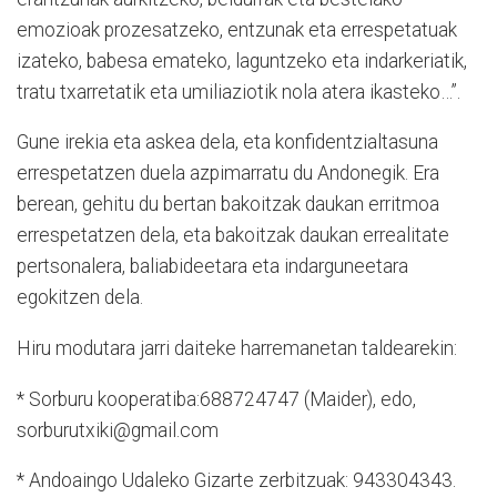
emozioak prozesatzeko, entzunak eta errespetatuak
izateko, babesa emateko, laguntzeko eta indarkeriatik,
tratu txarretatik eta umiliaziotik nola atera ikasteko…”.
Gune irekia eta askea dela, eta konfidentzialtasuna
errespetatzen duela azpimarratu du Andonegik. Era
berean, gehitu du bertan bakoitzak daukan erritmoa
errespetatzen dela, eta bakoitzak daukan errealitate
pertsonalera, baliabideetara eta indarguneetara
egokitzen dela.
Hiru modutara jarri daiteke harremanetan taldearekin:
* Sorburu kooperatiba:688724747 (Maider), edo,
sorburutxiki@gmail.com
* Andoaingo Udaleko Gizarte zerbitzuak: 943304343.