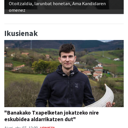
Otoitzaldia, larunbat honetan, Ama Kandidaren
omenez
Ikusienak
"Banakako Txapelketan jokatzeko nire
eskubidea aldarrikatzen dut"