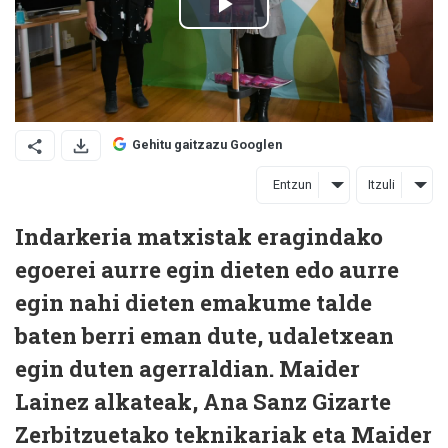
Gehitu gaitzazu Googlen
Entzun
Itzuli
Indarkeria matxistak eragindako
egoerei aurre egin dieten edo aurre
egin nahi dieten emakume talde
baten berri eman dute, udaletxean
egin duten agerraldian. Maider
Lainez alkateak, Ana Sanz Gizarte
Zerbitzuetako teknikariak eta Maider