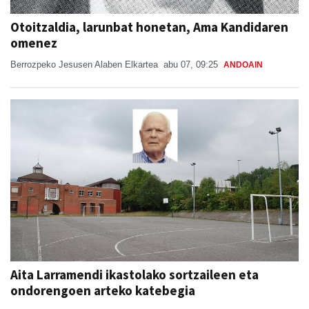
Otoitzaldia, larunbat honetan, Ama Kandidaren
omenez
Berrozpeko Jesusen Alaben Elkartea
abu 07, 09:25
ANDOAIN
Aita Larramendi ikastolako sortzaileen eta
ondorengoen arteko katebegia