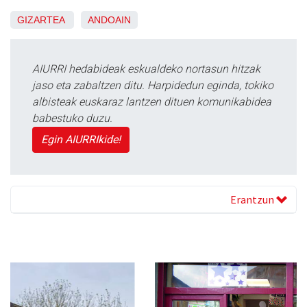
GIZARTEA
ANDOAIN
AIURRI hedabideak eskualdeko nortasun hitzak
jaso eta zabaltzen ditu. Harpidedun eginda, tokiko
albisteak euskaraz lantzen dituen komunikabidea
babestuko duzu.
Egin AIURRIkide!
Erantzun