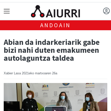
ANDOAIN
Abian da indarkeriarik gabe
bizi nahi duten emakumeen
autolaguntza taldea
Xabier Lasa
2021eko martxoaren 26a