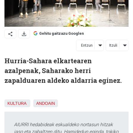
Gehitu gaitzazu Googlen
Entzun
Itzuli
Hurria-Sahara elkartearen
azalpenak, Saharako herri
zapalduaren aldeko aldarria eginez.
KULTURA
ANDOAIN
AIURRI hedabideak eskualdeko nortasun hitzak
jaso eta zabaltzen ditu. Harpidedun eginda, tokiko