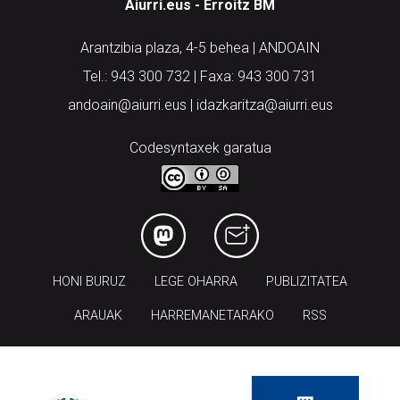
Aiurri.eus - Erroitz BM
Arantzibia plaza, 4-5 behea | ANDOAIN
Tel.: 943 300 732 | Faxa: 943 300 731
andoain@aiurri.eus | idazkaritza@aiurri.eus
Codesyntaxek garatua
HONI BURUZ
LEGE OHARRA
PUBLIZITATEA
ARAUAK
HARREMANETARAKO
RSS