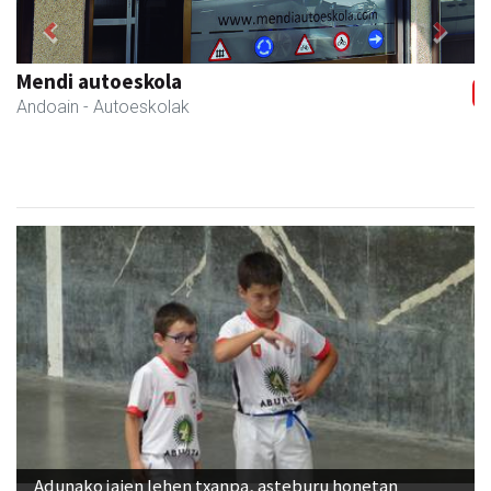
Previous
Next
Zabala bitxitegia
Andoain
- Bitxitegiak
Adunako jaien lehen txanpa, asteburu honetan