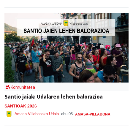
Komunitatea
Santio jaiak: Udalaren lehen balorazioa
SANTIOAK 2026
Amasa-Villabonako Udala
abu 05
AMASA-VILLABONA