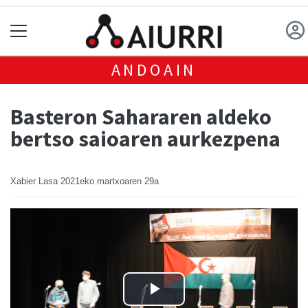
ANDOAIN
Basteron Sahararen aldeko
bertso saioaren aurkezpena
Xabier Lasa
2021eko martxoaren 29a