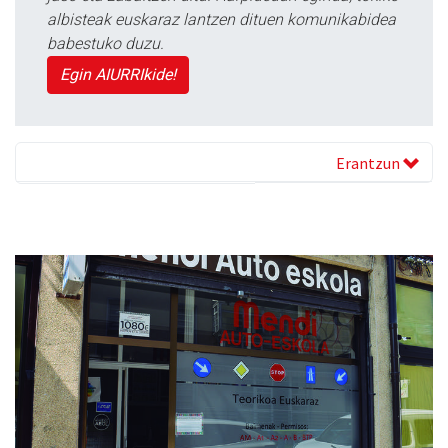
albisteak euskaraz lantzen dituen komunikabidea
babestuko duzu.
Egin AIURRIkide!
Erantzun