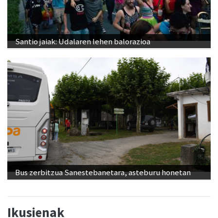
Santio jaiak: Udalaren lehen balorazioa
Bus zerbitzua Sanestebanetara, asteburu honetan
Ikusienak