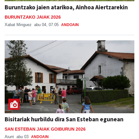
Buruntzako jaien atarikoa, Ainhoa Aiertzarekin
BURUNTZAKO JAIAK 2026
Xabat Minguez
abu 04, 07:05
ANDOAIN
Bisitariak hurbildu dira San Esteban egunean
SAN ESTEBAN JAIAK GOIBURUN 2026
Aiurri
abu 03
ANDOAIN