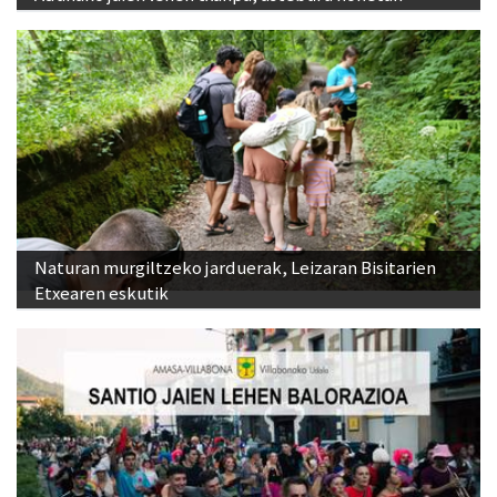
Naturan murgiltzeko jarduerak, Leizaran Bisitarien
Etxearen eskutik