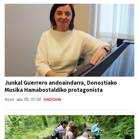
Junkal Guerrero andoaindarra, Donostiako
Musika Hamabostaldiko protagonista
Aiurri
abu 05, 07:00
ANDOAIN