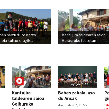
oan hartu dute Katto
Kantujira taldearen saioa
ibia kultur eragilea
Goiburuko festetan
Kantujira
Babes zabala jaso
P
taldearen saioa
du Ansak
gi
Goiburuko
SA
Aiurri
abu 07, 13:55
GO