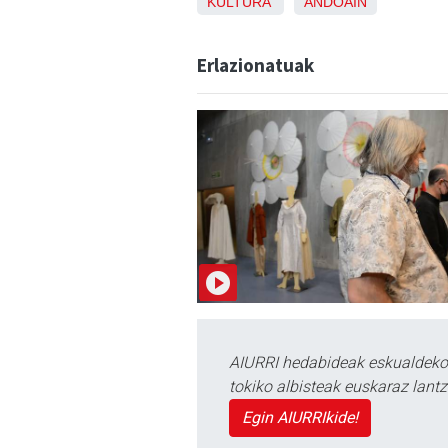
KULTURA
ANDOAIN
Erlazionatuak
AIURRI hedabideak eskualdeko n
tokiko albisteak euskaraz lan
Egin AIURRIkide!