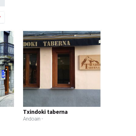
Txindoki taberna
Andoain
-