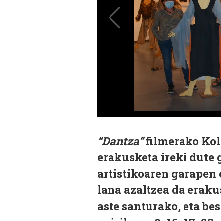
“Dantza”
filmerako Kol
erakusketa ireki dute 
artistikoaren garapen 
lana azaltzea da eraku
aste santurako, eta bes