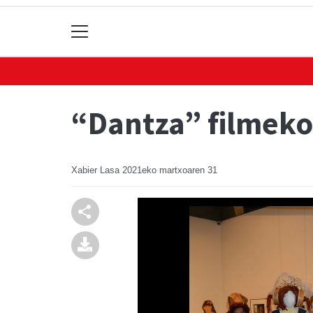
“Dantza” filmeko 
Xabier Lasa
2021eko martxoaren 31