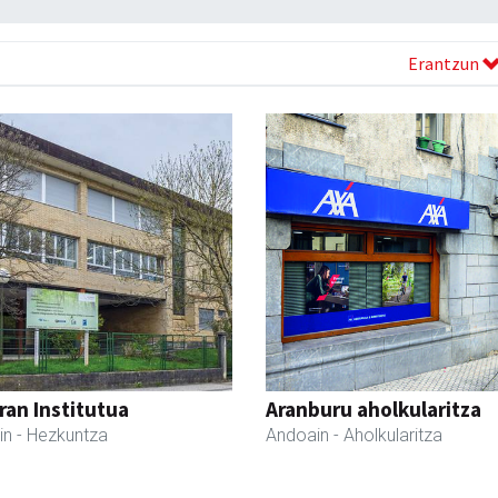
Erantzun
ran Institutua
Aranburu aholkularitza
in
- Hezkuntza
Andoain
- Aholkularitza