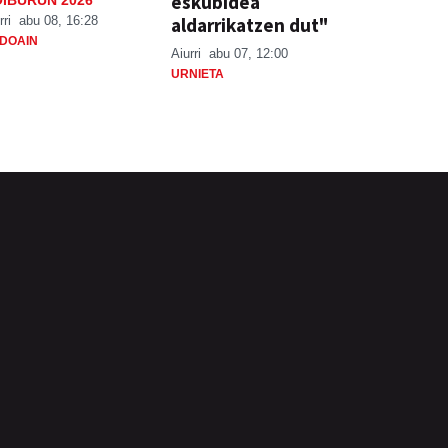
eskubidea
aldarrikatzen dut"
rri
abu 08, 16:28
DOAIN
Aiurri
abu 07, 12:00
URNIETA