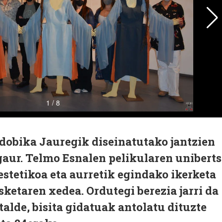
dobika Jauregik diseinatutako jantzien
gaur. Telmo Esnalen pelikularen unibert
estetikoa eta aurretik egindako ikerketa
sketaren xedea. Ordutegi berezia jarri da
talde, bisita gidatuak antolatu dituzte