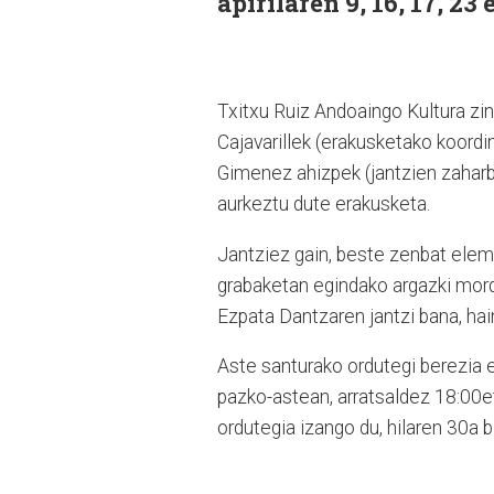
apirilaren 9, 16, 17, 23
Txitxu Ruiz Andoaingo Kultura zin
Cajavarillek (erakusketako koordina
Gimenez ahizpek (jantzien zahar
aurkeztu dute erakusketa.
Jantziez gain, beste zenbat eleme
grabaketan egindako argazki mor
Ezpata Dantzaren jantzi bana, hai
Aste santurako ordutegi berezia e
pazko-astean, arratsaldez 18:00eti
ordutegia izango du, hilaren 30a bi