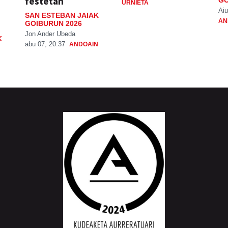
festetan
URNIETA
Aiu
SAN ESTEBAN JAIAK
AN
GOIBURUN 2026
Jon Ander Ubeda
K
abu 07, 20:37
ANDOAIN