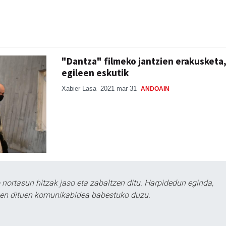
"Dantza" filmeko jantzien erakusketa
egileen eskutik
Xabier Lasa
2021 mar 31
ANDOAIN
ortasun hitzak jaso eta zabaltzen ditu. Harpidedun eginda,
tzen dituen komunikabidea babestuko duzu.