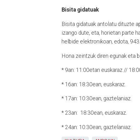
Bisita gidatuak
Bisita gidatuak antolatu dituzte a
izango dute, eta, horietan parte
helbide elektronikoan, edota, 94
Hona zeintzuk diren egunak eta b
* 9an: 11:00etan euskaraz // 18:0
* 16an: 18:30ean, euskaraz.
* 17an: 10:30ean, gaztelaniaz.
* 23an: 18:30ean, euskaraz.
* 24an: 10:30ean, gaztelaniaz.