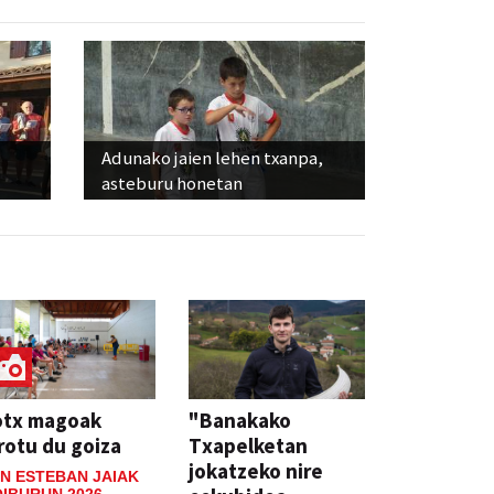
Adunako jaien lehen txanpa,
asteburu honetan
otx magoak
"Banakako
rotu du goiza
Txapelketan
jokatzeko nire
N ESTEBAN JAIAK
IBURUN 2026