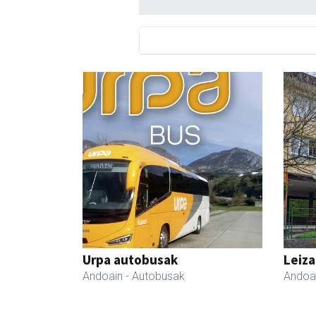
Urpa autobusak
Leiza
Andoain
- Autobusak
Andoa