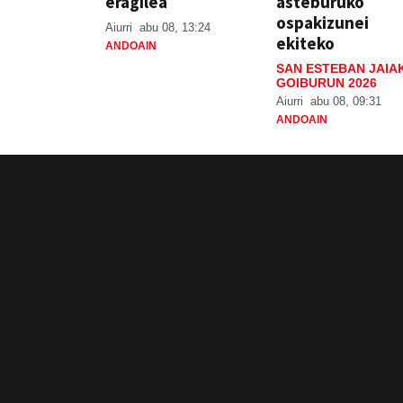
eragilea
asteburuko
ospakizunei
Aiurri
abu 08, 13:24
ekiteko
ANDOAIN
SAN ESTEBAN JAIA
GOIBURUN 2026
Aiurri
abu 08, 09:31
ANDOAIN