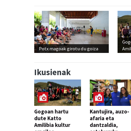
Gog
Potx magoak girotu du goiza
Amil
Ikusienak
Gogoan hartu
Kantujira, auzo-
dute Katto
afaria eta
Amilibia kultur
dantzaldia,