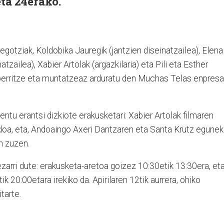
 eta 24erako.
egotziak, Koldobika Jauregik (jantzien diseinatzailea), Elena
tzailea), Xabier Artolak (argazkilaria) eta Pili eta Esther
berritze eta muntatzeaz arduratu den Muchas Telas enpresa
ntu erantsi dizkiote erakusketari: Xabier Artolak filmaren
doa, eta, Andoaingo Axeri Dantzaren eta Santa Krutz egune
n zuzen.
zarri dute: erakusketa-aretoa goizez 10:30etik 13:30era, et
k 20:00etara irekiko da. Apirilaren 12tik aurrera, ohiko
tarte.