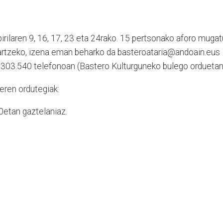
pirilaren 9, 16, 17, 23 eta 24rako. 15 pertsonako aforo muga
 hartzeko, izena eman beharko da basteroataria@andoain.eus
3.303.540 telefonoan (Bastero Kulturguneko bulego orduetan
eren ordutegiak:
0etan gaztelaniaz.