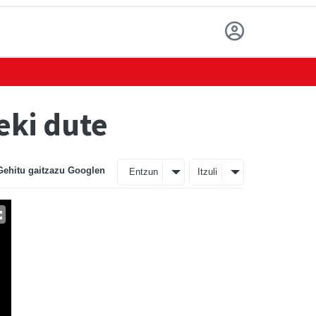
eki dute
Gehitu gaitzazu Googlen
Entzun
Itzuli