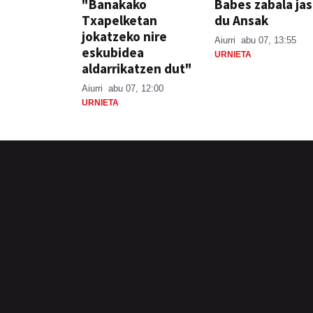
"Banakako
Babes zabala ja
Txapelketan
du Ansak
jokatzeko nire
Aiurri
abu 07, 13:55
eskubidea
URNIETA
aldarrikatzen dut"
Aiurri
abu 07, 12:00
URNIETA