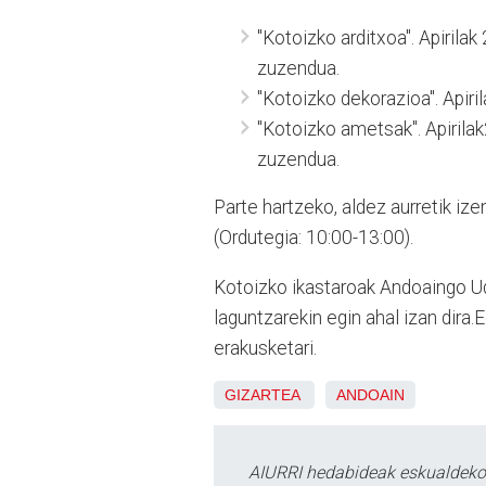
"Kotoizko arditxoa". Apirilak
zuzendua.
"Kotoizko dekorazioa". Apiril
"Kotoizko ametsak". Apirilak
zuzendua.
Parte hartzeko, aldez aurretik i
(Ordutegia: 10:00-13:00).
Kotoizko ikastaroak Andoaingo U
laguntzarekin egin ahal izan dir
erakusketari.
GIZARTEA
ANDOAIN
AIURRI hedabideak eskualdeko n