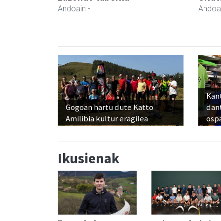
Andoain
-
Andoa
Kant
Gogoan hartu dute Katto
dan
Amilibia kultur eragilea
osp
Ikusienak