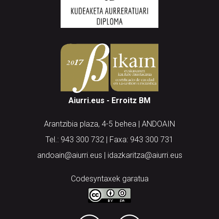
Aiurri.eus - Erroitz BM
Arantzibia plaza, 4-5 behea | ANDOAIN
Tel.: 943 300 732 | Faxa: 943 300 731
andoain@aiurri.eus | idazkaritza@aiurri.eus
Codesyntaxek garatua