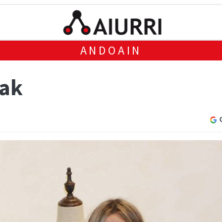
ANDOAIN
oak