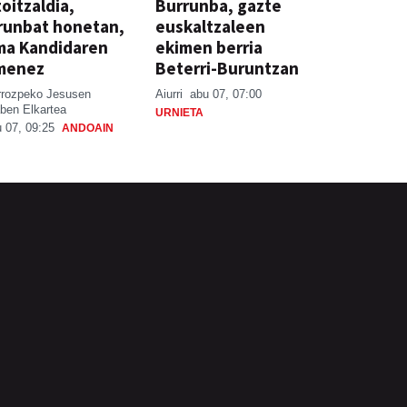
oitzaldia,
Burrunba, gazte
runbat honetan,
euskaltzaleen
ma Kandidaren
ekimen berria
menez
Beterri-Buruntzan
rrozpeko Jesusen
Aiurri
abu 07, 07:00
ben Elkartea
URNIETA
 07, 09:25
ANDOAIN