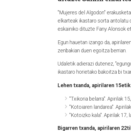
"Mujeres del Algodon" erakusket
elkarteak ikastaro sorta antolatu 
eskainiko dituzte Fany Alonsok e
Egun hauetan izango da, apirilare
zenbakian duen egoitza berrian.
Udaletik adierazi dutenez, "egun
ikastaro horietako bakoitza bi txa
Lehen txanda, apirilaren 15etik
"Txikoria belarra". Apirilak 
"Kotoiaren landarea". Apirila
"Kotoizko kala". Apirilak 17,
Bigarren txanda, apirilaren 22ti