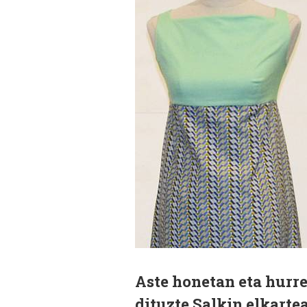
Aste honetan eta hurr
dituzte Salkin elkarte