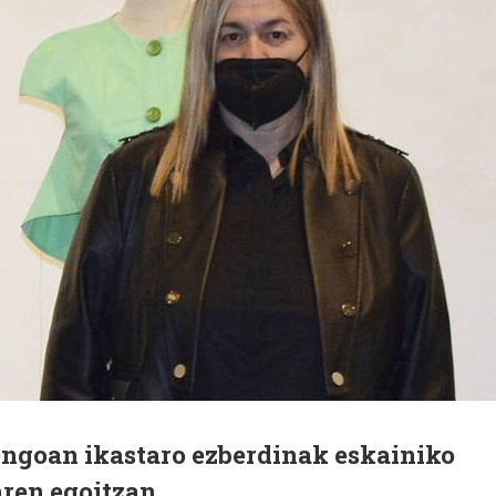
engoan ikastaro ezberdinak eskainiko
aren egoitzan.