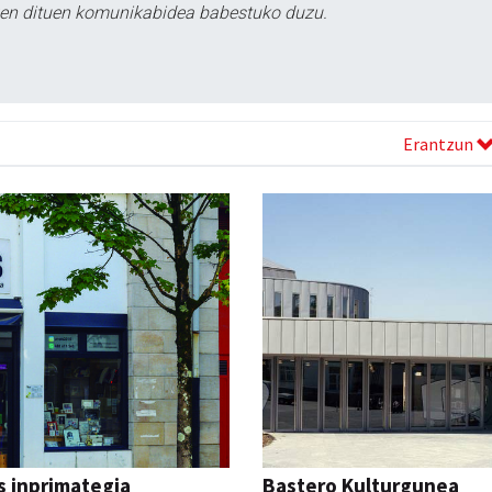
tzen dituen komunikabidea babestuko duzu.
Erantzun
s inprimategia
Bastero Kulturgunea