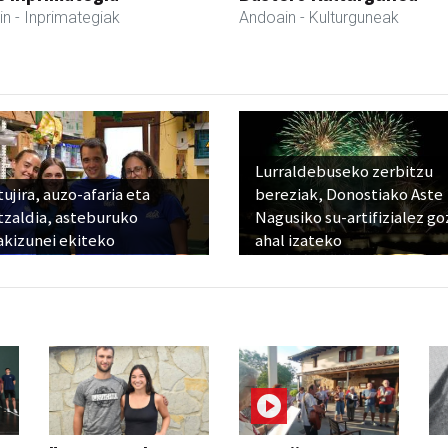
in
- Inprimategiak
Andoain
- Kulturguneak
Lurraldebuseko zerbitzu
ujira, auzo-afaria eta
bereziak, Donostiako Aste
tzaldia, asteburuko
Nagusiko su-artifizialez g
akizunei ekiteko
ahal izateko