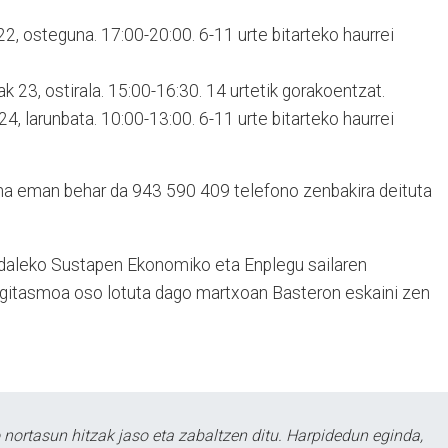
 22, osteguna. 17:00-20:00. 6-11 urte bitarteko haurrei
ak 23, ostirala. 15:00-16:30. 14 urtetik gorakoentzat.
24, larunbata. 10:00-13:00. 6-11 urte bitarteko haurrei
zena eman behar da 943 590 409 telefono zenbakira deituta
daleko Sustapen Ekonomiko eta Enplegu sailaren
a.Egitasmoa oso lotuta dago martxoan Basteron eskaini zen
ortasun hitzak jaso eta zabaltzen ditu. Harpidedun eginda,