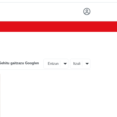
Gehitu gaitzazu Googlen
Entzun
Itzuli