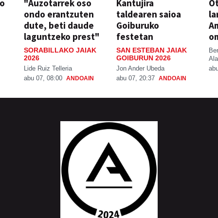
so
"Auzotarrek oso
Kantujira
Ot
ondo erantzuten
taldearen saioa
la
dute, beti daude
Goiburuko
A
laguntzeko prest"
festetan
o
SORABILLAKO JAIAK
SAN ESTEBAN JAIAK
Be
2026
GOIBURUN 2026
Ala
Lide Ruiz Telleria
Jon Ander Ubeda
abu
abu 07, 08:00
abu 07, 20:37
ANDOAIN
ANDOAIN