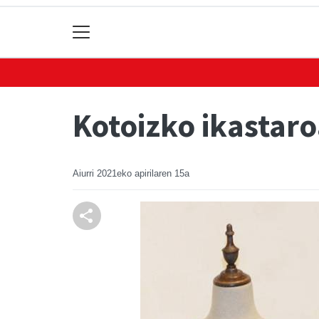
Kotoizko ikastar
Aiurri
2021eko apirilaren 15a