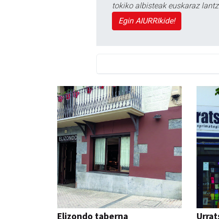
tokiko albisteak euskaraz lan
Egin AIURRIkide!
Elizondo taberna
Urrat