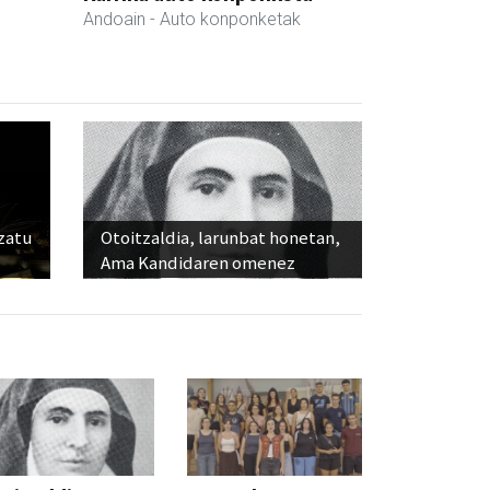
Andoain
- Auto konponketak
ozatu
Otoitzaldia, larunbat honetan,
Ama Kandidaren omenez