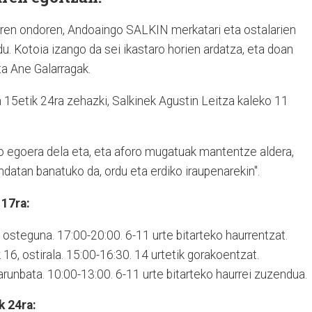
aren ondoren, Andoaingo SALKIN merkatari eta ostalarien
du. Kotoia izango da sei ikastaro horien ardatza, eta doan
ta Ane Galarragak.
n 15etik 24ra zehazki, Salkinek Agustin Leitza kaleko 11
go egoera dela eta, eta aforo mugatuak mantentze aldera,
ndatan banatuko da, ordu eta erdiko iraupenarekin".
 17ra:
15, osteguna. 17:00-20:00. 6-11 urte bitarteko haurrentzat.
k 16, ostirala. 15:00-16:30. 14 urtetik gorakoentzat.
 larunbata. 10:00-13:00. 6-11 urte bitarteko haurrei zuzendua.
k 24ra: