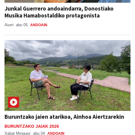
Junkal Guerrero andoaindarra, Donostiako
Musika Hamabostaldiko protagonista
Aiurri
abu 05
ANDOAIN
Buruntzako jaien atarikoa, Ainhoa Aiertzarekin
BURUNTZAKO JAIAK 2026
Xabat Minguez
abu 04
ANDOAIN