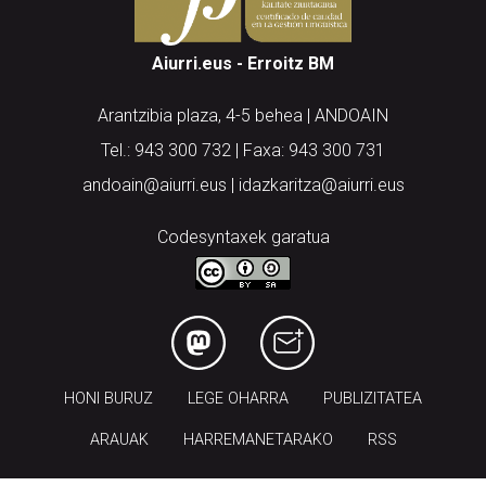
Aiurri.eus - Erroitz BM
Arantzibia plaza, 4-5 behea | ANDOAIN
Tel.: 943 300 732 | Faxa: 943 300 731
andoain@aiurri.eus | idazkaritza@aiurri.eus
Codesyntaxek garatua
HONI BURUZ
LEGE OHARRA
PUBLIZITATEA
ARAUAK
HARREMANETARAKO
RSS