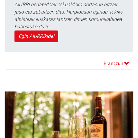
AIURRI hedabideak eskualdeko nortasun hitzak
jaso eta zabaltzen ditu. Harpidedun eginda, tokiko
albisteak euskaraz lantzen dituen komunikabidea
babestuko duzu.
Egin AIURRIkide!
Erantzun