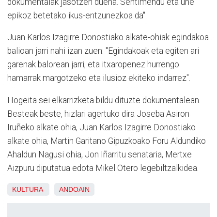
dokumentalak jasotzen duena. Sentimendu eta une
epikoz betetako ikus-entzunezkoa da".
Juan Karlos Izagirre Donostiako alkate-ohiak egindakoa
balioan jarri nahi izan zuen: "Egindakoak eta egiten ari
garenak balorean jarri, eta itxaropenez hurrengo
hamarrak margotzeko eta ilusioz ekiteko indarrez".
Hogeita sei elkarrizketa bildu dituzte dokumentalean.
Besteak beste, hizlari agertuko dira Joseba Asiron
Iruñeko alkate ohia, Juan Karlos Izagirre Donostiako
alkate ohia, Martin Garitano Gipuzkoako Foru Aldundiko
Ahaldun Nagusi ohia, Jon Iñarritu senataria, Mertxe
Aizpuru diputatua edota Mikel Otero legebiltzalkidea.
KULTURA
ANDOAIN