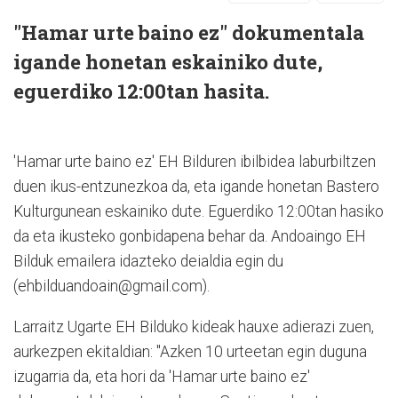
"Hamar urte baino ez" dokumentala
igande honetan eskainiko dute,
eguerdiko 12:00tan hasita.
'Hamar urte baino ez' EH Bilduren ibilbidea laburbiltzen
duen ikus-entzunezkoa da, eta igande honetan Bastero
Kulturgunean eskainiko dute. Eguerdiko 12:00tan hasiko
da eta ikusteko gonbidapena behar da. Andoaingo EH
Bilduk emailera idazteko deialdia egin du
(ehbilduandoain@gmail.com).
Larraitz Ugarte EH Bilduko kideak hauxe adierazi zuen,
aurkezpen ekitaldian: "Azken 10 urteetan egin duguna
izugarria da, eta hori da 'Hamar urte baino ez'