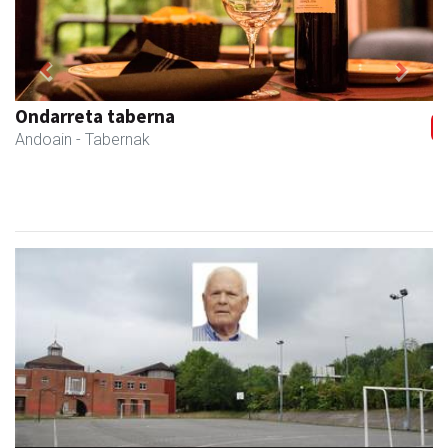
Previous
Next
Ondarreta taberna
Andoain
- Tabernak