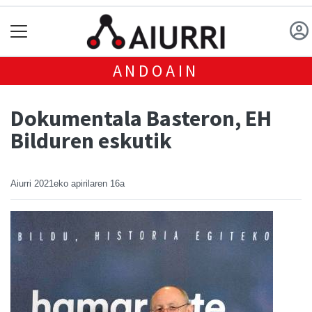
ANDOAIN
Dokumentala Basteron, EH
Bilduren eskutik
Aiurri
2021eko apirilaren 16a