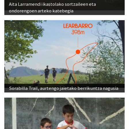
Aita Larramendi ikastolako sortzaileen eta
ondorengoen arteko katebegia
Sorabilla Trail, aurtengo jaietako berrikuntza nagusia