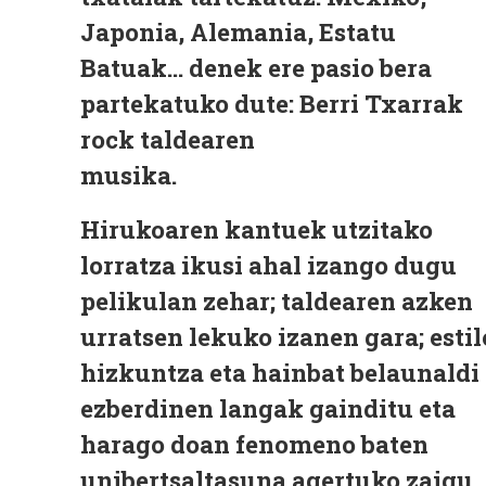
Japonia, Alemania, Estatu
Batuak... denek ere pasio bera
partekatuko dute: Berri Txarrak
rock taldearen
musika.
Hirukoaren kantuek utzitako
lorratza ikusi ahal izango dugu
pelikulan zehar; taldearen azken
urratsen lekuko izanen gara; estil
hizkuntza eta hainbat belaunaldi
ezberdinen langak gainditu eta
harago doan fenomeno baten
unibertsaltasuna agertuko zaigu