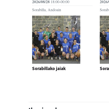
2026/08/28
2026/
18:00-00:00
Sorabilla, Andoain
Sorab
Sorabillako jaiak
Sora
FESTAK
FEST