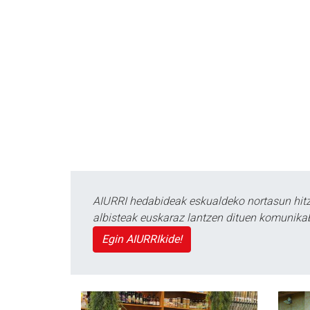
AIURRI hedabideak eskualdeko nortasun hitza
albisteak euskaraz lantzen dituen komunika
Egin AIURRIkide!