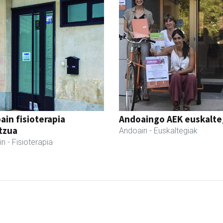
ain fisioterapia
Andoaingo AEK euskalte
tzua
Andoain
- Euskaltegiak
in
- Fisioterapia