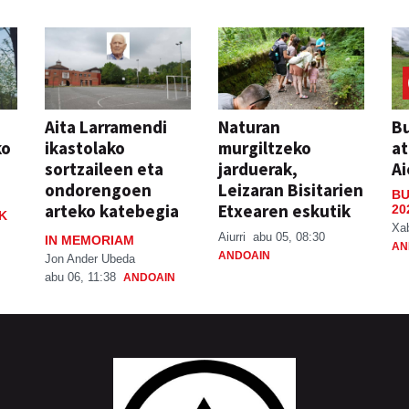
Aita Larramendi
Naturan
Bu
ko
ikastolako
murgiltzeko
at
sortzaileen eta
jarduerak,
Ai
ondorengoen
Leizaran Bisitarien
BU
arteko katebegia
Etxearen eskutik
20
K
Xa
Aiurri
abu 05, 08:30
IN MEMORIAM
AN
ANDOAIN
Jon Ander Ubeda
abu 06, 11:38
ANDOAIN