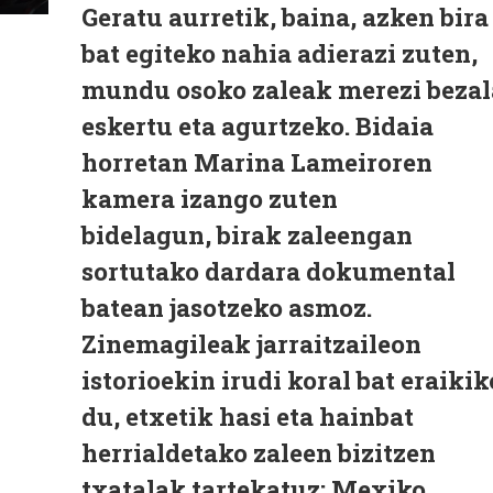
Geratu aurretik, baina, azken bira
bat egiteko nahia adierazi zuten,
mundu osoko zaleak merezi bezal
eskertu eta agurtzeko. Bidaia
horretan Marina Lameiroren
kamera izango zuten
bidelagun, birak zaleengan
sortutako dardara dokumental
batean jasotzeko asmoz.
Zinemagileak jarraitzaileon
istorioekin irudi koral bat eraikik
du, etxetik hasi eta hainbat
herrialdetako zaleen bizitzen
txatalak tartekatuz: Mexiko,