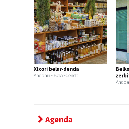
Xixori belar-denda
Belko
zerbi
Andoain
- Belar-denda
Andoa
Agenda