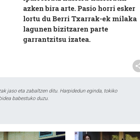
azken bira arte. Pasio horri esker
lortu du Berri Txarrak-ek milaka
lagunen bizitzaren parte
garrantzitsu izatea.
k jaso eta zabaltzen ditu. Harpidedun eginda, tokiko
bidea babestuko duzu.