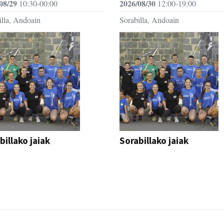
08/29
2026/08/30
10:30-00:00
12:00-19:00
illa, Andoain
Sorabilla, Andoain
billako jaiak
Sorabillako jaiak
AK
FESTAK