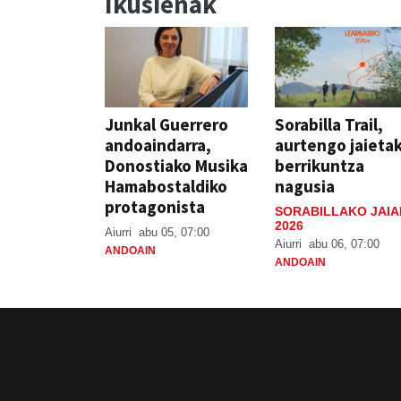
Ikusienak
Junkal Guerrero
Sorabilla Trail,
andoaindarra,
aurtengo jaieta
Donostiako Musika
berrikuntza
Hamabostaldiko
nagusia
protagonista
SORABILLAKO JAIA
2026
Aiurri
abu 05, 07:00
Aiurri
abu 06, 07:00
ANDOAIN
ANDOAIN