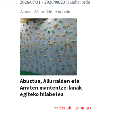
2026/07/31 - 2026/08/23
Hainbat ordu
Arrate, Allurralde, Andoain
Abuztua, Allurralden eta
Arraten mantentze-lanak
egiteko hilabetea
»» Ekitaldi gehiago