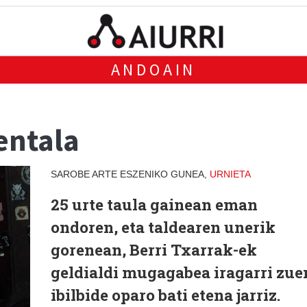
ANDOAIN
entala
SAROBE ARTE ESZENIKO GUNEA,
URNIETA
25 urte taula gainean eman
ondoren, eta taldearen unerik
gorenean, Berri Txarrak-ek
geldialdi mugagabea iragarri zue
ibilbide oparo bati etena jarriz.