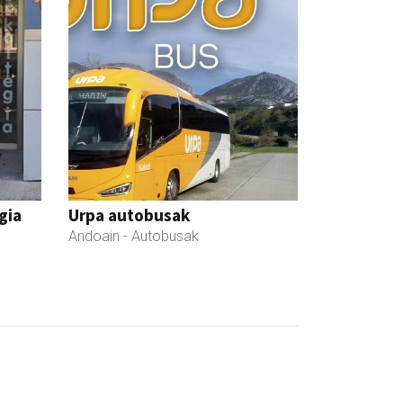
gia
Urpa autobusak
Andoain
- Autobusak