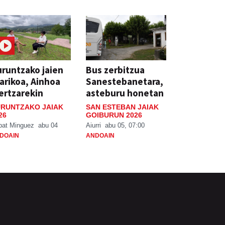
runtzako jaien
Bus zerbitzua
arikoa, Ainhoa
Sanestebanetara,
ertzarekin
asteburu honetan
RUNTZAKO JAIAK
SAN ESTEBAN JAIAK
26
GOIBURUN 2026
bat Minguez
abu 04
Aiurri
abu 05, 07:00
DOAIN
ANDOAIN