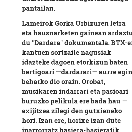
pantailan.
Lameirok Gorka Urbizuren letra
eta hausnarketen gainean ardazt
du "Dardara" dokumentala. BTX-e
kantuen sortzaile nagusiak
idazteke dagoen etorkizun baten
bertigoari —dardarari— aurre egi
beharko dio orain. Orobat,
musikaren indarrari eta pasioari
buruzko pelikula ere bada hau —
exijitzea zilegi den gutxieneko
hori. Izan ere, horixe izan dute
iparrorratz hasiera-hasieratik