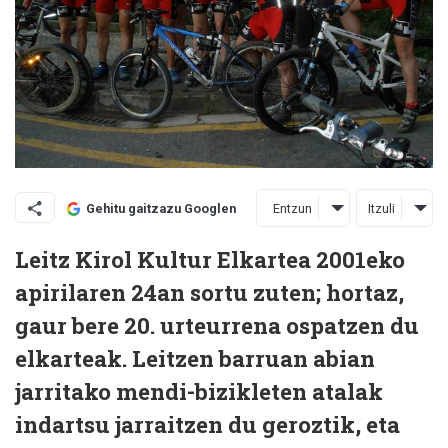
Entzun
Itzuli
Gehitu gaitzazu Googlen
Leitz Kirol Kultur Elkartea 2001eko
apirilaren 24an sortu zuten; hortaz,
gaur bere 20. urteurrena ospatzen du
elkarteak. Leitzen barruan abian
jarritako mendi-bizikleten atalak
indartsu jarraitzen du geroztik, eta