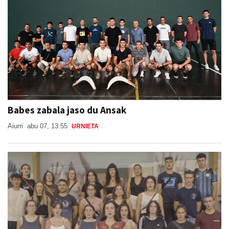
Babes zabala jaso du Ansak
Aiurri
abu 07, 13:55
URNIETA