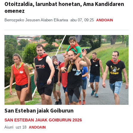
Otoitzaldia, larunbat honetan, Ama Kandidaren
omenez
Berrozpeko Jesusen Alaben Elkartea
abu 07, 09:25
ANDOAIN
San Esteban jaiak Goiburun
SAN ESTEBAN JAIAK GOIBURUN 2026
Aiurri
uzt 18
ANDOAIN