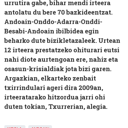
urrutira gabe, bihar mendi irteera
antolatu du bere 70 bazkideentzat.
Andoain-Onddo-Adarra-Onddi-
Besabi-Andoain ibilbidea egin
beharko dute bizikletazaleek. Urtean
12 irteera prestatzeko ohiturari eutsi
nahi diote aurtengoan ere, nahiz eta
osasun-krisialdiak jota bizi garen.
Argazkian, elkarteko zenbait
txirrindulari ageri dira 2009an,
irteeratarako hitzordua jarri ohi
duten tokian, Txurrerian, alegia.