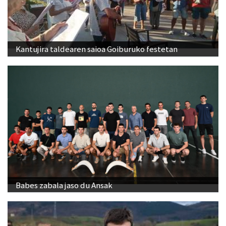
Kantujira taldearen saioa Goiburuko festetan
Babes zabala jaso du Ansak