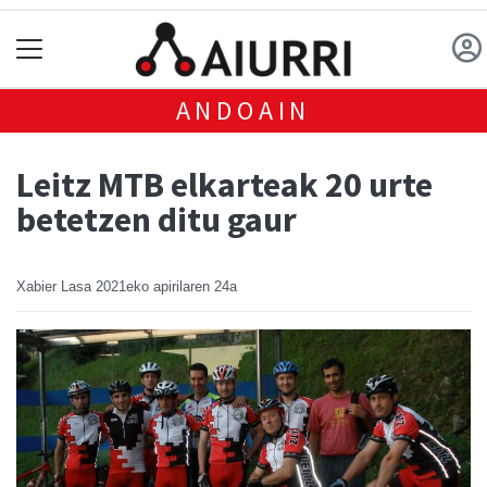
ANDOAIN
Leitz MTB elkarteak 20 urte
betetzen ditu gaur
Xabier Lasa
2021eko apirilaren 24a