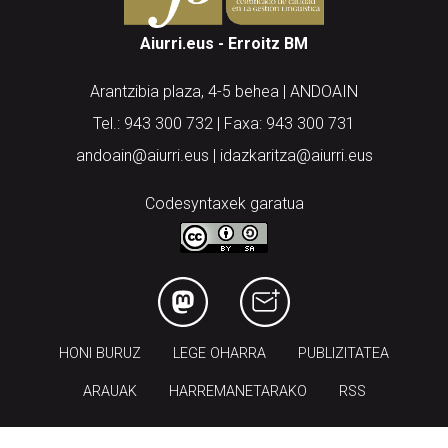
Aiurri.eus - Erroitz BM
Arantzibia plaza, 4-5 behea | ANDOAIN
Tel.: 943 300 732 | Faxa: 943 300 731
andoain@aiurri.eus | idazkaritza@aiurri.eus
Codesyntaxek garatua
HONI BURUZ
LEGE OHARRA
PUBLIZITATEA
ARAUAK
HARREMANETARAKO
RSS