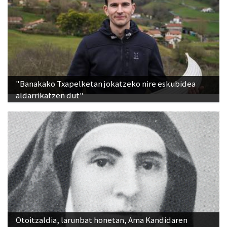
"Banakako Txapelketan jokatzeko nire eskubidea
aldarrikatzen dut"
Otoitzaldia, larunbat honetan, Ama Kandidaren