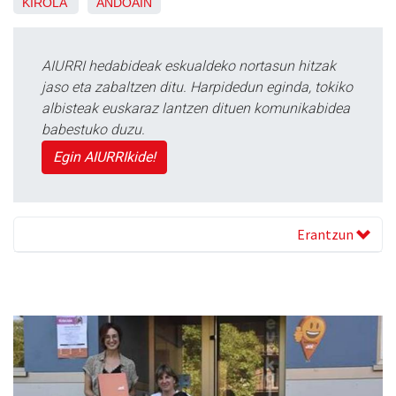
KIROLA
ANDOAIN
AIURRI hedabideak eskualdeko nortasun hitzak
jaso eta zabaltzen ditu. Harpidedun eginda, tokiko
albisteak euskaraz lantzen dituen komunikabidea
babestuko duzu.
Egin AIURRIkide!
Erantzun