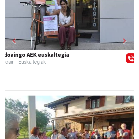
Previous
Next
Urrats inprimategia
Andoain
- Inprimategiak