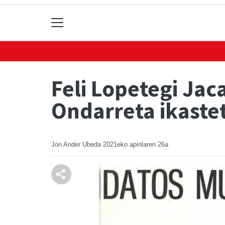
Feli Lopetegi Jac
Ondarreta ikaste
Jon Ander Ubeda
2021eko apirilaren 26a