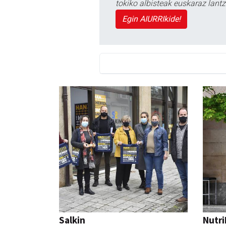
tokiko albisteak euskaraz lan
Egin AIURRIkide!
Salkin
Nutri