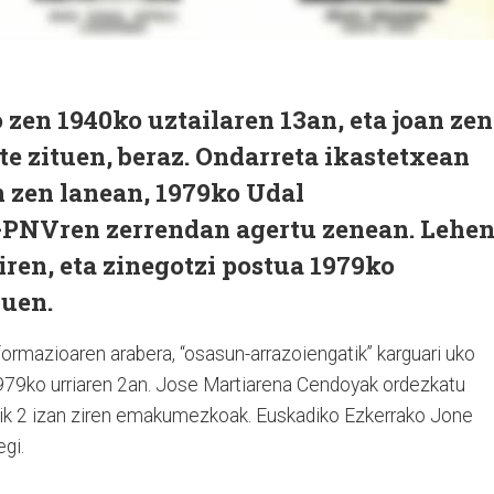
 zen 1940ko uztailaren 13an, eta joan zen
rte zituen, beraz. Ondarreta ikastetxean
n zen lanean, 1979ko Udal
PNVren zerrendan agertu zenean. Lehe
ren, eta zinegotzi postua 1979ko
zuen.
ormazioaren arabera, “osasun-arrazoiengatik” karguari uko
979ko urriaren 2an. Jose Martiarena Cendoyak ordezkatu
ilik 2 izan ziren emakumezkoak. Euskadiko Ezkerrako Jone
gi.