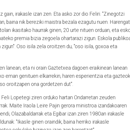
 gain, irakasle izan zen. Eta asko zor dio Feliri. "Zinegotzi
tan, baina nik bereziki maistra bezala ezagutu nuen. Harengat
tolan ikasitako haurrak ginen, 20 urte nituen orduan, eta esk
ateko premia bizia zegoela ohartarazi zigun. Eskola publiko
zigun". Oso isila zela oroitzen du, "oso isila, goxoa eta
en lanean, eta ni orain Gaztetxea dagoen eraikinean lanean
sko eman genituen elkarrekin, haren esperientzia eta gazteo
so oroitzapen ona gordetzen dut".
a Feli Lopetegi ziren orduko hartan Ondarretan zeuden
rak. Maite Iraola Leire Pajin gerora ministroa izandakoaren
endi, Olazabaldarrak eta Egibar izan ziren 1980an irakasle
dunak: "Ikasle ginen oraindik, baina herriko irakasle
stea sekulako bizipoza izan zen harentzat".