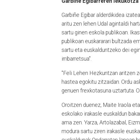
Garbiñe Egibarreren lekukotza
Garbiñe Egibar alderdikidea izateaz
aritu zen lehen Udal agintaldi har
sartu ginen eskola publikoan. Ikas
publikoan euskararari bultzada em
sartu eta euskalduntzeko dei egin 
irribarretsua".
"Feli Lehen Hezkuntzan aritzen z
hastea egokitu zitzaidan. Ordu a
genuen frexkotasuna uztartuta. O
Oroitzen duenez, Maite Iraola et
eskolako irakasle euskaldun bakar
ama zen. Yarza, Artolazabal, Eizm
modura sartu ziren irakasle euskal
euskaldunak Ondarretan lanean ha