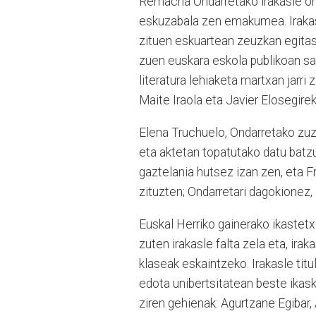
Remacha Ondarretako irakasle ohi
eskuzabala zen emakumea. Irakas
zituen eskuartean zeuzkan egitas
zuen euskara eskola publikoan s
literatura lehiaketa martxan jarri
Maite Iraola eta Javier Elosegirek
Elena Truchuelo, Ondarretako zuze
eta aktetan topatutako datu batzu
gaztelania hutsez izan zen, eta 
zituzten; Ondarretari dagokionez,
Euskal Herriko gainerako ikastet
zuten irakasle falta zela eta, ira
klaseak eskaintzeko. Irakasle titu
edota unibertsitatean beste ikask
ziren gehienak: Agurtzane Egibar,