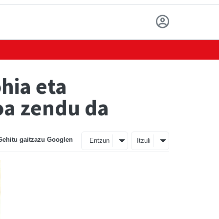
hia eta
oa zendu da
Gehitu gaitzazu Googlen
Entzun
Itzuli