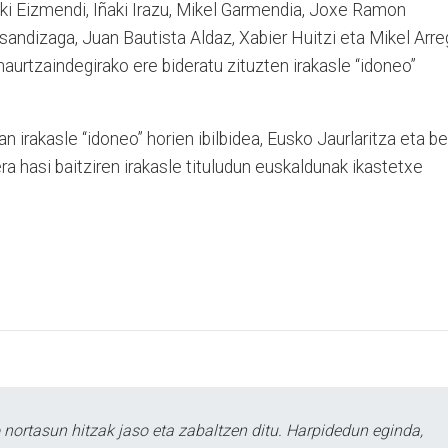
ñaki Eizmendi, Iñaki Irazu, Mikel Garmendia, Joxe Ramon
andizaga, Juan Bautista Aldaz, Xabier Huitzi eta Mikel Arreg
aurtzaindegirako ere bideratu zituzten irakasle “idoneo”
n irakasle “idoneo” horien ibilbidea, Eusko Jaurlaritza eta b
ra hasi baitziren irakasle tituludun euskaldunak ikastetxe
ortasun hitzak jaso eta zabaltzen ditu. Harpidedun eginda,