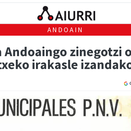
ANDOAIN
a Andoaingo zinegotzi o
txeko irakasle izandak