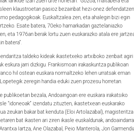
ak lankide izan zuen urte horietan. “Gozoa, maitabera eta
leen klaustroetan pasioz bezainbat hezi-onez defendatze
mo pedagogikoak. Euskaltzalea zen, eta ahalegin bizi egin
artzeko. Esate batera, 70eko hamarkadan gaztelaniazko
 zen, eta 1976an berak lortu zuen euskarazko atala ere jartzea
in batera”.
ndaritza taldeko kideak ikastetxeko artxiboko zenbait agiri
k eskura jarri dizkigu. Frankismoan irakaskuntza publikoan
Franco hil ostean euskara normaltzeko lehen urratsak eman
 Lopetegik zeregin handia eduki zuen prozesu horretan.
xe publikoetan bezala, Andoaingoan ere euskara irakatsiko
kasle “idoneoak” izendatu zituzten, ikastetxean euskarako
lua zeukan bakar bat kenduta (Eloi Artolazabal), magisteritza
etaren bat ikasten ari ziren ikasle euskaldunak, andoaindarra
 Arantxa Iartza, Ane Olazabal, Peio Manterola, Jon Garmendi