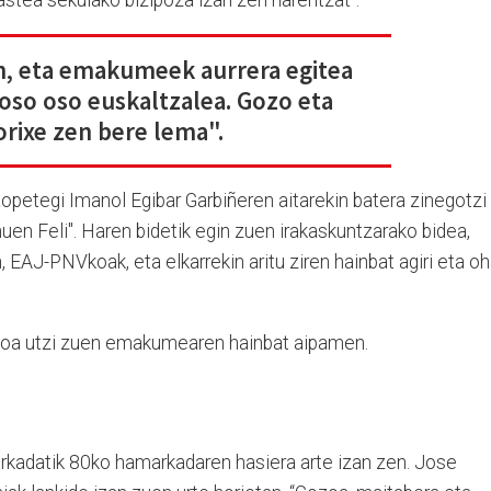
n, eta emakumeek aurrera egitea
 oso oso euskaltzalea. Gozo eta
horixe zen bere lema".
 Lopetegi Imanol Egibar Garbiñeren aitarekin batera zinegotzi
nuen Feli". Haren bidetik egin zuen irakaskuntzarako bidea,
n, EAJ-PNVkoak, eta elkarrekin aritu ziren hainbat agiri eta oh
toa utzi zuen emakumearen hainbat aipamen.
rkadatik 80ko hamarkadaren hasiera arte izan zen. Jose