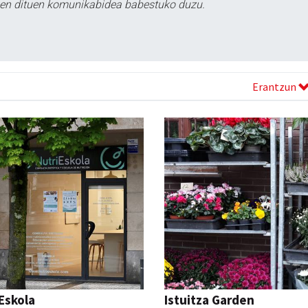
tzen dituen komunikabidea babestuko duzu.
Erantzun
Eskola
Istuitza Garden