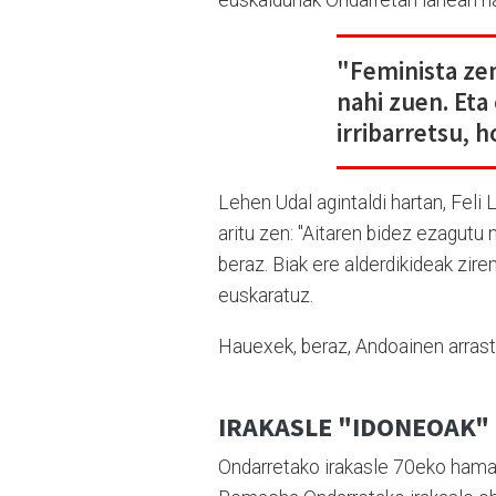
"Feminista ze
nahi zuen. Eta
irribarretsu, 
Lehen Udal agintaldi hartan, Feli
aritu zen: "Aitaren bidez ezagutu 
beraz. Biak ere alderdikideak zire
euskaratuz.
Hauexek, beraz, Andoainen arras
IRAKASLE "IDONEOAK"
Ondarretako irakasle 70eko hama