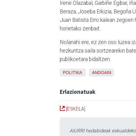
Irene Olazabal, Garbiñe Egibar, I
Beraza, Joseba Erkizia, Begoña Us
Juan Batista Erro kalean zegoen h
horietako zenbait.
Nolanahi ere, ez zen oso luzea iza
hezkuntza saila sortzearekin bate
publikoetara bidaltzen.
POLITIKA
ANDOAIN
Erlazionatuak
[ESKELA]
AIURRI hedabideak eskualdeko n