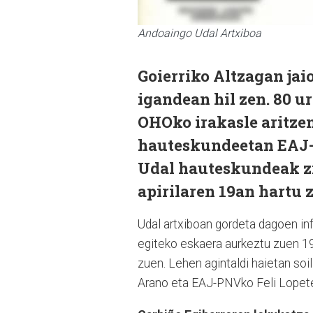
Andoaingo Udal Artxiboa
Goierriko Altzagan jaio
igandean hil zen. 80 u
OHOko irakasle aritze
hauteskundeetan EAJ-
Udal hauteskundeak zi
apirilaren 19an hartu 
Udal artxiboan gordeta dagoen inf
egiteko eskaera aurkeztu zuen 1
zuen. Lehen agintaldi haietan so
Arano eta EAJ-PNVko Feli Lopete