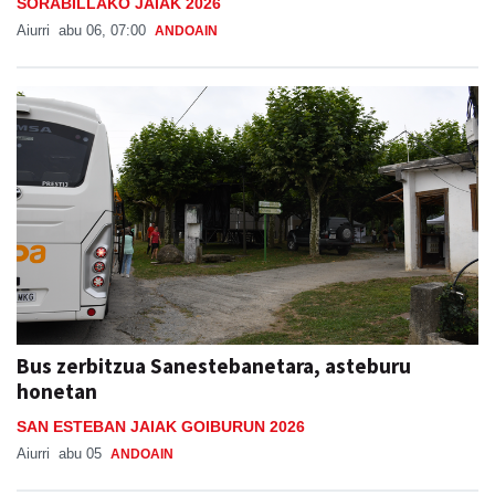
SORABILLAKO JAIAK 2026
Aiurri
abu 06, 07:00
ANDOAIN
Bus zerbitzua Sanestebanetara, asteburu
honetan
SAN ESTEBAN JAIAK GOIBURUN 2026
Aiurri
abu 05
ANDOAIN