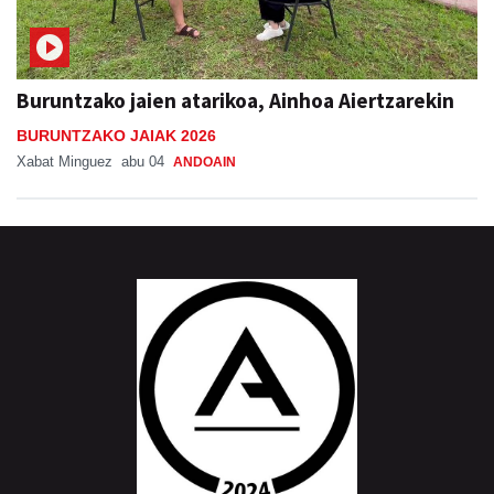
Buruntzako jaien atarikoa, Ainhoa Aiertzarekin
BURUNTZAKO JAIAK 2026
Xabat Minguez
abu 04
ANDOAIN