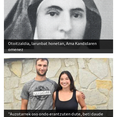
Otoitzaldia, larunbat honetan, Ama Kandidaren
omenez
"Auzotarrek oso ondo erantzuten dute, beti daude