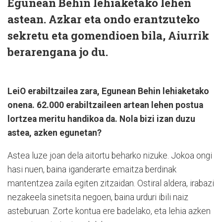
Egunean Behin lehiaketako lehen
astean. Azkar eta ondo erantzuteko
sekretu eta gomendioen bila, Aiurrik
berarengana jo du.
LeiO erabiltzailea zara, Egunean Behin lehiaketako
onena. 62.000 erabiltzaileen artean lehen postua
lortzea meritu handikoa da. Nola bizi izan duzu
astea, azken egunetan?
Astea luze joan dela aitortu beharko nizuke. Jokoa ongi
hasi nuen, baina iganderarte emaitza berdinak
mantentzea zaila egiten zitzaidan. Ostiral aldera, irabazi
nezakeela sinetsita negoen, baina urduri ibili naiz
asteburuan. Zorte kontua ere badelako, eta lehia azken