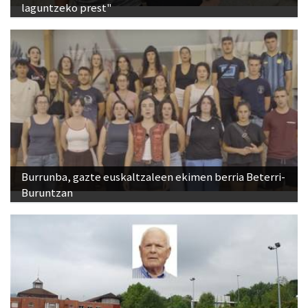
laguntzeko prest"
Burrunba, gazte euskaltzaleen ekimen berria Beterri-
Buruntzan