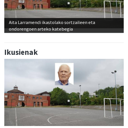
Aita Larramendi ikastolako sortzaileen eta
ondorengoen arteko katebegia
Ikusienak