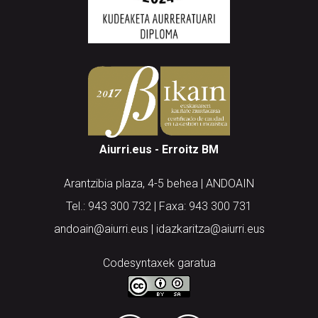
Aiurri.eus - Erroitz BM
Arantzibia plaza, 4-5 behea | ANDOAIN
Tel.: 943 300 732 | Faxa: 943 300 731
andoain@aiurri.eus | idazkaritza@aiurri.eus
Codesyntaxek garatua