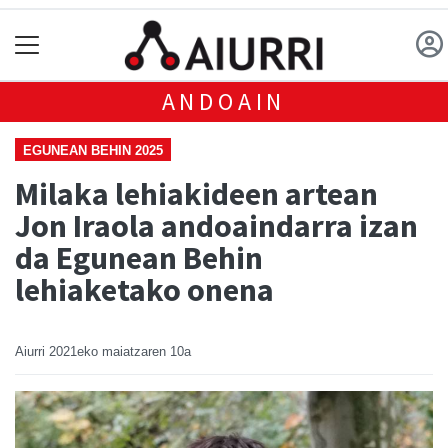
ANDOAIN
EGUNEAN BEHIN 2025
Milaka lehiakideen artean
Jon Iraola andoaindarra izan
da Egunean Behin
lehiaketako onena
Aiurri
2021eko maiatzaren 10a