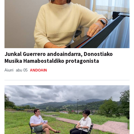
Junkal Guerrero andoaindarra, Donostiako
Musika Hamabostaldiko protagonista
Aiurri
abu 05
ANDOAIN