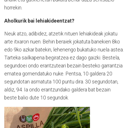
horrekin.
Aholkurik bai lehiakideentzat?
Neuk atzo, adibidez, atzetik nituen lehiakideak jokatu
arte itxaron nuen. Behin beraiek jokatuta banekien 8ko
edo 9ko azkar batekin, lehenengo bukatuko nuela astea.
Tarteka sailkapena begiratzea ez dago gaizki. Bestela,
segundoei ondo erantzuteari bezain besteko garrantzia
ematea gomendatuko nuke. Pentsa, 10 galdera 20
segundotan asmatuta 100 puntu dira. 30 segundotan,
aldiz, 94. Ia ondo erantzundako galdera bat bezain
beste balio dute 10 segundok.