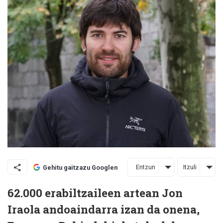
Entzun
Itzuli
Gehitu gaitzazu Googlen
62.000 erabiltzaileen artean Jon
Iraola andoaindarra izan da onena,