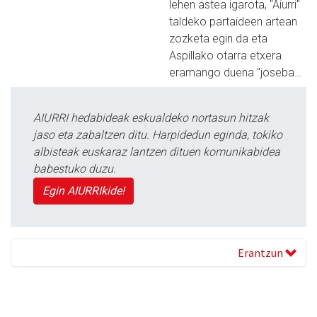
lehen astea igarota, "Aiurri"
taldeko partaideen artean
zozketa egin da eta
Aspillako otarra etxera
eramango duena "joseba…
AIURRI hedabideak eskualdeko nortasun hitzak
jaso eta zabaltzen ditu. Harpidedun eginda, tokiko
albisteak euskaraz lantzen dituen komunikabidea
babestuko duzu.
Egin AIURRIkide!
Erantzun