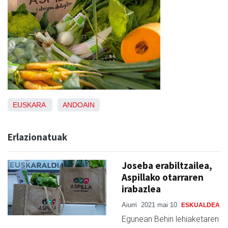
EUSKARA
ANDOAIN
Erlazionatuak
Joseba erabiltzailea,
Aspillako otarraren
irabazlea
Aiurri
2021 mai 10
ESKUALDEA
Egunean Behin lehiaketaren