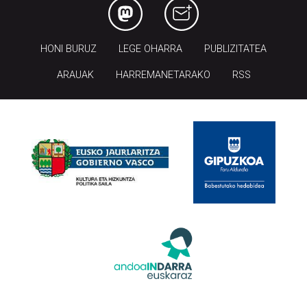
HONI BURUZ
LEGE OHARRA
PUBLIZITATEA
ARAUAK
HARREMANETARAKO
RSS