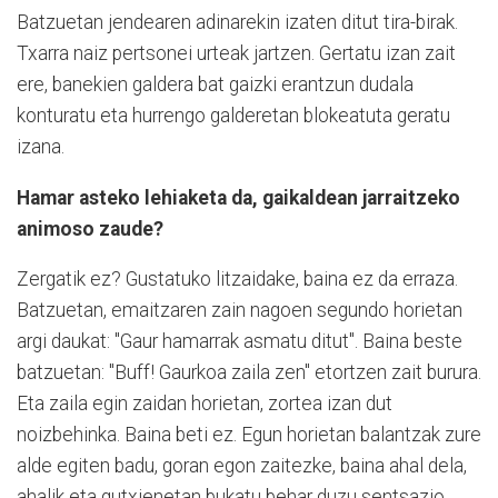
Batzuetan jendearen adinarekin izaten ditut tira-birak.
Txarra naiz pertsonei urteak jartzen. Gertatu izan zait
ere, banekien galdera bat gaizki erantzun dudala
konturatu eta hurrengo galderetan blokeatuta geratu
izana.
Hamar asteko lehiaketa da, gaikaldean jarraitzeko
animoso zaude?
Zergatik ez? Gustatuko litzaidake, baina ez da erraza.
Batzuetan, emaitzaren zain nagoen segundo horietan
argi daukat: "Gaur hamarrak asmatu ditut". Baina beste
batzuetan: "Buff! Gaurkoa zaila zen" etortzen zait burura.
Eta zaila egin zaidan horietan, zortea izan dut
noizbehinka. Baina beti ez. Egun horietan balantzak zure
alde egiten badu, goran egon zaitezke, baina ahal dela,
ahalik eta gutxienetan bukatu behar duzu sentsazio