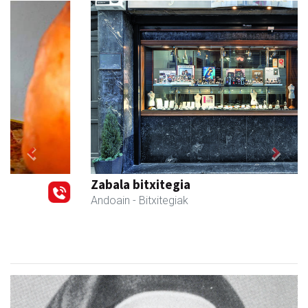
Previous
Next
Zabala bitxitegia
Andoain
- Bitxitegiak