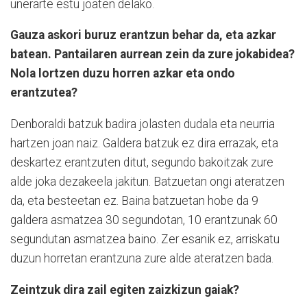
unerarte estu joaten delako.
Gauza askori buruz erantzun behar da, eta azkar
batean. Pantailaren aurrean zein da zure jokabidea?
Nola lortzen duzu horren azkar eta ondo
erantzutea?
Denboraldi batzuk badira jolasten dudala eta neurria
hartzen joan naiz. Galdera batzuk ez dira errazak, eta
deskartez erantzuten ditut, segundo bakoitzak zure
alde joka dezakeela jakitun. Batzuetan ongi ateratzen
da, eta besteetan ez. Baina batzuetan hobe da 9
galdera asmatzea 30 segundotan, 10 erantzunak 60
segundutan asmatzea baino. Zer esanik ez, arriskatu
duzun horretan erantzuna zure alde ateratzen bada.
Zeintzuk dira zail egiten zaizkizun gaiak?