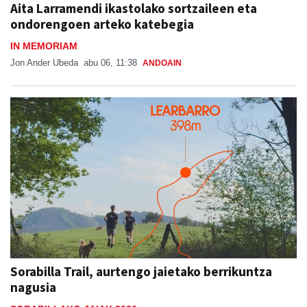
Aita Larramendi ikastolako sortzaileen eta
ondorengoen arteko katebegia
IN MEMORIAM
Jon Ander Ubeda
abu 06, 11:38
ANDOAIN
Sorabilla Trail, aurtengo jaietako berrikuntza
nagusia