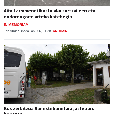
Aita Larramendi ikastolako sortzaileen eta
ondorengoen arteko katebegia
IN MEMORIAM
Jon Ander Ubeda
abu 06, 11:38
ANDOAIN
Bus zerbitzua Sanestebanetara, asteburu