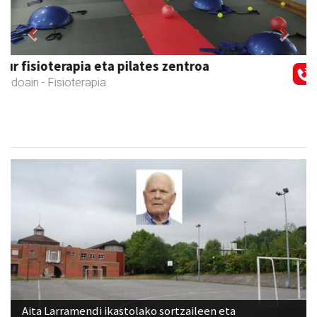
Previous
Next
Istuitza Garden
Andoain
- Lorezaintza
Aita Larramendi ikastolako sortzaileen eta