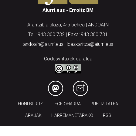
Aiurri.eus - Erroitz BM
Arantzibia plaza, 4-5 behea | ANDOAIN
Tel.: 943 300 732 | Faxa: 943 300 731
andoain@aiurri.eus | idazkaritza@aiurri.eus
Codesyntaxek garatua
HONI BURUZ
LEGE OHARRA
PUBLIZITATEA
ARAUAK
HARREMANETARAKO
RSS