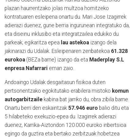
plazan haurrentzako jolas multzoa hornitzeko
kontratuaren esleipena onartu du. Mari Jose Izagirrek
adierazi duenez, gune berria ingurunean integratuko da,
eta diseinu inklusibo eta integratzailea edukiko du
parkeak; egikaritza epea
lau astekoa
izango dela
jakinarazi du Udalak. Esleipenaren zenbatekoa
61.328
eurokoa
(BEZa barne) izango da eta
Maderplay S.L
enpresa Nafarrari
eman zaio.
Andoaingo Udalak desgaitasun fisikoa duten
pertsonentzako egokitutako erabilera mistoko
komun
autogarbitzaile
kabina bat jarriko du, obra zibila barne.
Onartu berri den eskaintzak
57.946 euro
balio ditu eta
5 hilabeteko exekuzio-epea du. Izagirrek adierazi
duenez, Karrika-Aiztondon 120.000 euroko inbertsioa
egingo da guztira eta bertako zerbitzuak hobetzea