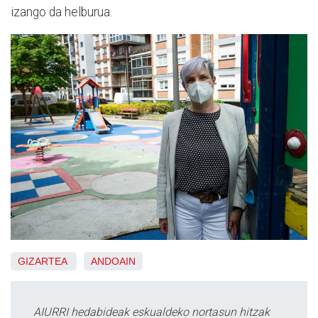
izango da helburua.
GIZARTEA
ANDOAIN
AIURRI hedabideak eskualdeko nortasun hitzak