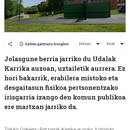
Entzun
Itzuli
Gehitu gaitzazu Googlen
Jolasgune berria jarriko du Udalak
Karrika auzoan, uztailetik aurrera. Ez
hori bakarrik, erabilera mistoko eta
desgaitasun fisikoa pertsonentzako
irisgarria izango den komun publikoa
ere martxan jarriko da.
Tokiko Gobernu Batzarrak Karrika auzoko Aiztondo