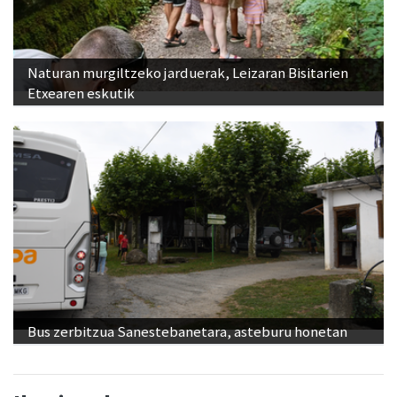
Naturan murgiltzeko jarduerak, Leizaran Bisitarien
Etxearen eskutik
Bus zerbitzua Sanestebanetara, asteburu honetan