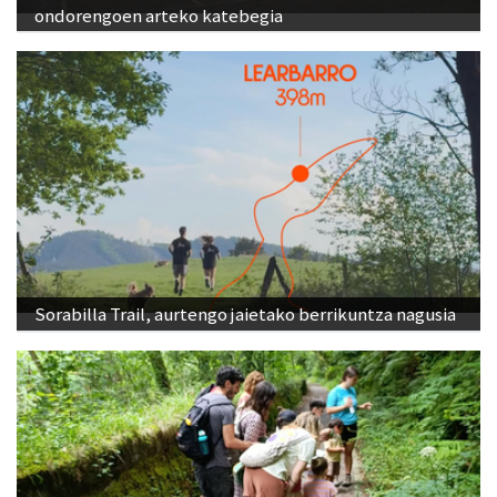
ondorengoen arteko katebegia
Sorabilla Trail, aurtengo jaietako berrikuntza nagusia