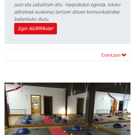
jaso eta zabaltzen ditu. Harpidedun eginda, tokiko
albisteak euskaraz lantzen dituen komunikabidea
babestuko duzu.
Egin AIURRIkide!
Erantzun