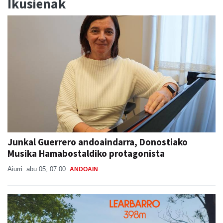
Ikusienak
Junkal Guerrero andoaindarra, Donostiako
Musika Hamabostaldiko protagonista
Aiurri
abu 05, 07:00
ANDOAIN