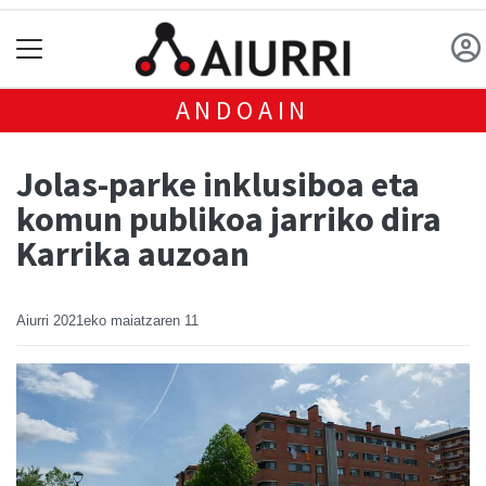
ANDOAIN
Jolas-parke inklusiboa eta
komun publikoa jarriko dira
Karrika auzoan
Aiurri
2021eko maiatzaren 11