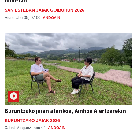
honetan
SAN ESTEBAN JAIAK GOIBURUN 2026
Aiurri
abu 05, 07:00
ANDOAIN
Buruntzako jaien atarikoa, Ainhoa Aiertzarekin
BURUNTZAKO JAIAK 2026
Xabat Minguez
abu 04
ANDOAIN