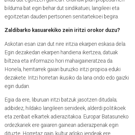
bilduma bat egin behar dut sindikatuei, langileei eta
egoitzetan dauden pertsonen senitartekoei begira.
Zaldibarko kasuarekiko zein iritzi orokor duzu?
Askotan esan izan dut nire iritzia ekarpen eskasa dela.
Egin dezakedan ekarpen handiena ikertzea, datuak
biltzea eta informazio hori mahaigaineratzea da.
Honela, herritarrek gaiari buruzko iritzi propioa eduki
dezakete. Iritzi horretan ikusiko da lana ondo edo gaizki
egin dudan.
Egia da ere, liburuan iritzi batzuk jasotzen ditudala;
adibidez, hildako langileen senideek, alderdi politikoek
eta zenbait elkartek adierazitakoa. Europar Batasuneko
ordezkariek ere gaiaren gainean adierazpenak egin
dituzte. Horretaz gain, kultur arloko jendeak ere