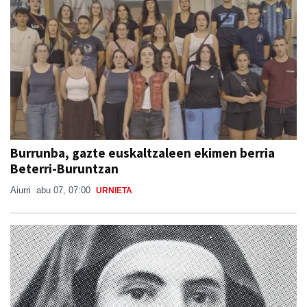
Burrunba, gazte euskaltzaleen ekimen berria
Beterri-Buruntzan
Aiurri
abu 07, 07:00
URNIETA