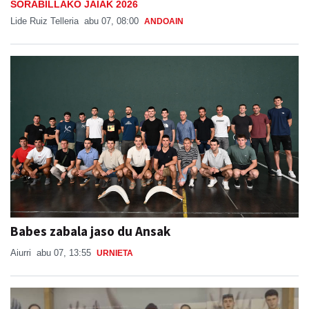
SORABILLAKO JAIAK 2026
Lide Ruiz Telleria
abu 07, 08:00
ANDOAIN
Babes zabala jaso du Ansak
Aiurri
abu 07, 13:55
URNIETA