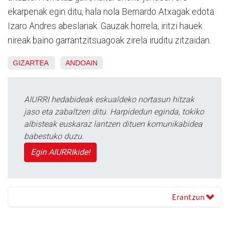
ekarpenak egin ditu, hala nola Bernardo Atxagak edota
Izaro Andres abeslariak. Gauzak horrela, iritzi hauek
nireak baino garrantzitsuagoak zirela iruditu zitzaidan.
GIZARTEA
ANDOAIN
AIURRI hedabideak eskualdeko nortasun hitzak
jaso eta zabaltzen ditu. Harpidedun eginda, tokiko
albisteak euskaraz lantzen dituen komunikabidea
babestuko duzu.
Egin AIURRIkide!
Erantzun