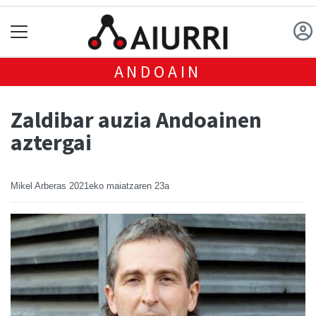
ANDOAIN
Zaldibar auzia Andoainen
aztergai
Mikel Arberas
2021eko maiatzaren 23a