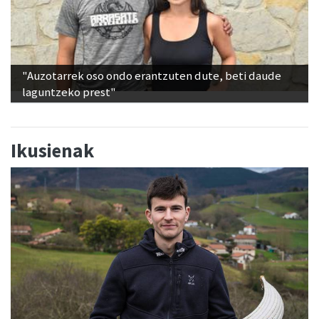
"Auzotarrek oso ondo erantzuten dute, beti daude
laguntzeko prest"
Ikusienak