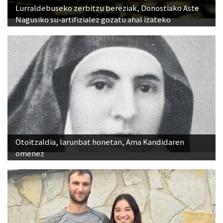
Lurraldebuseko zerbitzu bereziak, Donostiako Aste
Nagusiko su-artifizialez gozatu ahal izateko
Otoitzaldia, larunbat honetan, Ama Kandidaren
omenez