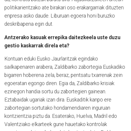
politikarientzako ate birakari oso erakargarriak dituzten
enpresa asko daude. Liburuan egoera honi buruzko
deskribapena egin dut.
Antzerako kasuak errepika daitezkeela uste duzu
gestio kaskarrak direla eta?
Kontuan eduki Eusko Jaurlaritzak egindako
sailkapenaren arabera, Zaldibarko zabortegia Euskadiko
bigarren hoberena zela, beraz, pentsatu txarrenak zein
egoeratan egongo diren. Egia da, Zaldibarko krisiak
ezinegon handia sortu du zabortegien gainean.
Eztabaidak ugariak izan dira. Euskaditik kanpo ere
zabortegian sortutako hondamendiaren inguruan
kontzientzia piztu da. Esaterako, Huelva, Madril edo
Valentziako elkarteek gune hauetako kontrolak