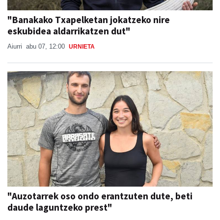
"Banakako Txapelketan jokatzeko nire
eskubidea aldarrikatzen dut"
Aiurri
abu 07, 12:00
URNIETA
"Auzotarrek oso ondo erantzuten dute, beti
daude laguntzeko prest"