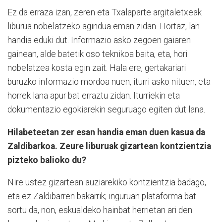
Ez da erraza izan, zeren eta Txalaparte argitaletxeak
liburua nobelatzeko agindua eman zidan. Hortaz, lan
handia eduki dut. Informazio asko zegoen gaiaren
gainean, alde batetik oso teknikoa baita, eta, hori
nobelatzea kosta egin zait. Hala ere, gertakariari
buruzko informazio mordoa nuen, iturri asko nituen, eta
horrek lana apur bat erraztu zidan. Iturriekin eta
dokumentazio egokiarekin seguruago egiten dut lana.
Hilabeteetan zer esan handia eman duen kasua da
Zaldibarkoa. Zeure liburuak gizartean kontzientzia
pizteko balioko du?
Nire ustez gizartean auziarekiko kontzientzia badago,
eta ez Zaldibarren bakarrik; inguruan plataforma bat
sortu da, non, eskualdeko hainbat herrietan ari den