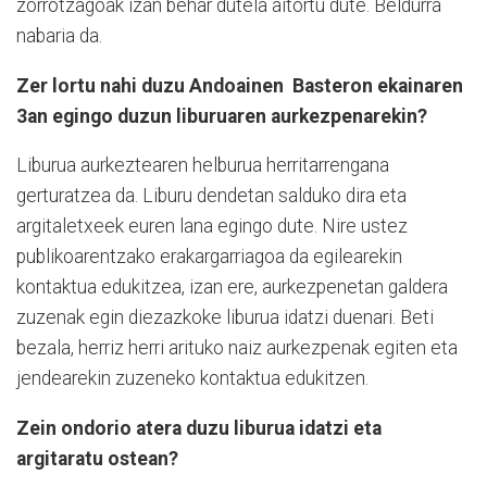
zorrotzagoak izan behar dutela aitortu dute. Beldurra
nabaria da.
Zer lortu nahi duzu Andoainen Basteron ekainaren
3an egingo duzun liburuaren aurkezpenarekin?
Liburua aurkeztearen helburua herritarrengana
gerturatzea da. Liburu dendetan salduko dira eta
argitaletxeek euren lana egingo dute. Nire ustez
publikoarentzako erakargarriagoa da egilearekin
kontaktua edukitzea, izan ere, aurkezpenetan galdera
zuzenak egin diezazkoke liburua idatzi duenari. Beti
bezala, herriz herri arituko naiz aurkezpenak egiten eta
jendearekin zuzeneko kontaktua edukitzen.
Zein ondorio atera duzu liburua idatzi eta
argitaratu ostean?