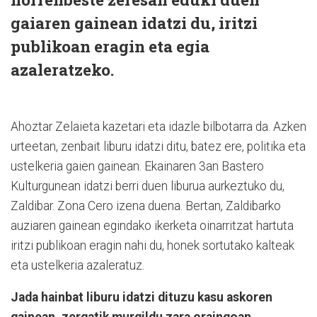
gaiaren gainean idatzi du, iritzi
publikoan eragin eta egia
azaleratzeko.
Ahoztar Zelaieta kazetari eta idazle bilbotarra da. Azken
urteetan, zenbait liburu idatzi ditu, batez ere, politika eta
ustelkeria gaien gainean. Ekainaren 3an Bastero
Kulturgunean idatzi berri duen liburua aurkeztuko du,
Zaldibar. Zona Cero izena duena. Bertan, Zaldibarko
auziaren gainean egindako ikerketa oinarritzat hartuta
iritzi publikoan eragin nahi du, honek sortutako kalteak
eta ustelkeria azaleratuz.
Jada hainbat liburu idatzi dituzu kasu askoren