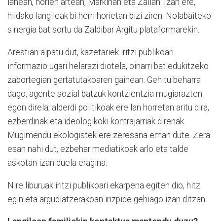
lanean, horien artean, Markinan eta Zallan. Izan ere,
hildako langileak bi herri horietan bizi ziren. Nolabaiteko
sinergia bat sortu da Zaldibar Argitu plataformarekin.
Arestian aipatu dut, kazetariek iritzi publikoari
informazio ugari helarazi diotela, oinarri bat edukitzeko
zabortegian gertatutakoaren gainean. Gehitu beharra
dago, agente sozial batzuk kontzientzia mugiarazten
egon direla; alderdi politikoak ere lan horretan aritu dira,
ezberdinak eta ideologikoki kontrajarriak direnak.
Mugimendu ekologistek ere zeresana eman dute. Zera
esan nahi dut, ezbehar mediatikoak arlo eta talde
askotan izan duela eragina.
Nire liburuak iritzi publikoari ekarpena egiten dio, hitz
egin eta argudiatzerakoan irizpide gehiago izan ditzan.