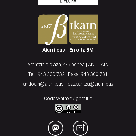
Aiurri.eus - Erroitz BM
Arantzibia plaza, 4-5 behea | ANDOAIN
Tel.: 943 300 732 | Faxa: 943 300 731
andoain@aiurri.eus | idazkaritza@aiurri.eus
Codesyntaxek garatua