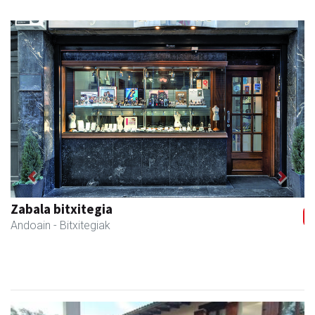
Previous
Next
Zabala bitxitegia
Andoain
- Bitxitegiak