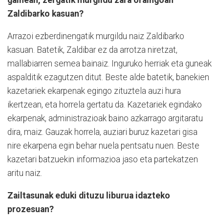
gainean, zergatik murgildu zara oraingoan
Zaldibarko kasuan?
Arrazoi ezberdinengatik murgildu naiz Zaldibarko
kasuan. Batetik, Zaldibar ez da arrotza niretzat,
mallabiarren semea bainaiz. Inguruko herriak eta guneak
aspalditik ezagutzen ditut. Beste alde batetik, banekien
kazetariek ekarpenak egingo zituztela auzi hura
ikertzean, eta horrela gertatu da. Kazetariek egindako
ekarpenak, administrazioak baino azkarrago argitaratu
dira, maiz. Gauzak horrela, auziari buruz kazetari gisa
nire ekarpena egin behar nuela pentsatu nuen. Beste
kazetari batzuekin informazioa jaso eta partekatzen
aritu naiz.
Zailtasunak eduki dituzu liburua idazteko
prozesuan?