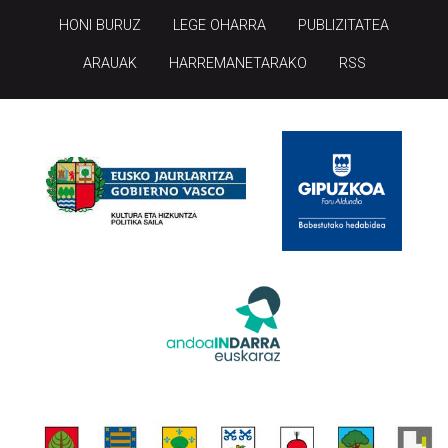
HONI BURUZ
LEGE OHARRA
PUBLIZITATEA
ARAUAK
HARREMANETARAKO
RSS