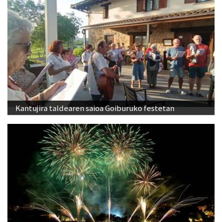
Kantujira taldearen saioa Goiburuko festetan