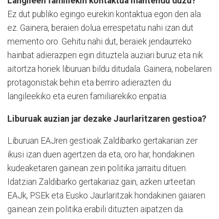
Langileen familiekin kontaktua mantendu duzu?
Ez dut publiko egingo eurekin kontaktua egon den ala
ez. Gainera, beraien dolua errespetatu nahi izan dut
memento oro. Gehitu nahi dut, beraiek jendaurreko
hainbat adierazpen egin dituztela auziari buruz eta nik
aitortza horiek liburuan bildu ditudala. Gainera, nobelaren
protagonistak behin eta berriro adierazten du
langileekiko eta euren familiarekiko enpatia.
Liburuak auzian jar dezake Jaurlaritzaren gestioa?
Liburuan EAJren gestioak Zaldibarko gertakarian zer
ikusi izan duen agertzen da eta, oro har, hondakinen
kudeaketaren gainean zein politika jarraitu dituen.
Idatzian Zaldibarko gertakariaz gain, azken urteetan
EAJk, PSEk eta Eusko Jaurlaritzak hondakinen gaiaren
gainean zein politika erabili dituzten aipatzen da.