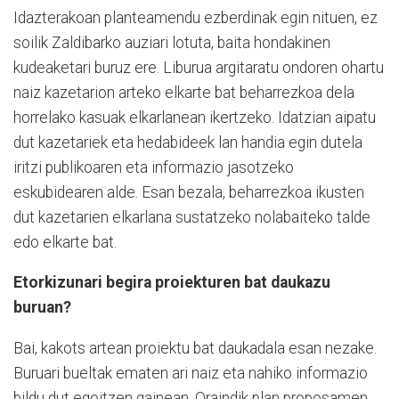
Idazterakoan planteamendu ezberdinak egin nituen, ez
soilik Zaldibarko auziari lotuta, baita hondakinen
kudeaketari buruz ere. Liburua argitaratu ondoren ohartu
naiz kazetarion arteko elkarte bat beharrezkoa dela
horrelako kasuak elkarlanean ikertzeko. Idatzian aipatu
dut kazetariek eta hedabideek lan handia egin dutela
iritzi publikoaren eta informazio jasotzeko
eskubidearen alde. Esan bezala, beharrezkoa ikusten
dut kazetarien elkarlana sustatzeko nolabaiteko talde
edo elkarte bat.
Etorkizunari begira proiekturen bat daukazu
buruan?
Bai, kakots artean proiektu bat daukadala esan nezake.
Buruari bueltak ematen ari naiz eta nahiko informazio
bildu dut egoitzen gainean. Oraindik plan proposamen