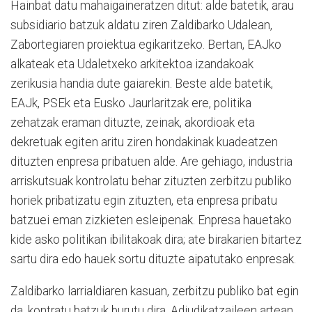
Hainbat datu mahaigaineratzen ditut: alde batetik, arau
subsidiario batzuk aldatu ziren Zaldibarko Udalean,
Zabortegiaren proiektua egikaritzeko. Bertan, EAJko
alkateak eta Udaletxeko arkitektoa izandakoak
zerikusia handia dute gaiarekin. Beste alde batetik,
EAJk, PSEk eta Eusko Jaurlaritzak ere, politika
zehatzak eraman dituzte, zeinak, akordioak eta
dekretuak egiten aritu ziren hondakinak kuadeatzen
dituzten enpresa pribatuen alde. Are gehiago, industria
arriskutsuak kontrolatu behar zituzten zerbitzu publiko
horiek pribatizatu egin zituzten, eta enpresa pribatu
batzuei eman zizkieten esleipenak. Enpresa hauetako
kide asko politikan ibilitakoak dira; ate birakarien bitartez
sartu dira edo hauek sortu dituzte aipatutako enpresak.
Zaldibarko larrialdiaren kasuan, zerbitzu publiko bat egin
da, kontratu batzuk burutu dira. Adjudikatzaileen artean