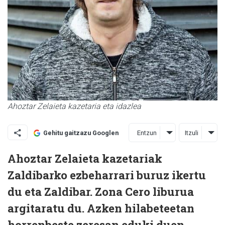
Ahoztar Zelaieta kazetaria eta idazlea
Entzun
Itzuli
Gehitu gaitzazu Googlen
Ahoztar Zelaieta kazetariak
Zaldibarko ezbeharrari buruz ikertu
du eta Zaldibar. Zona Cero liburua
argitaratu du. Azken hilabeteetan
horrenbeste zeresan eduki duen