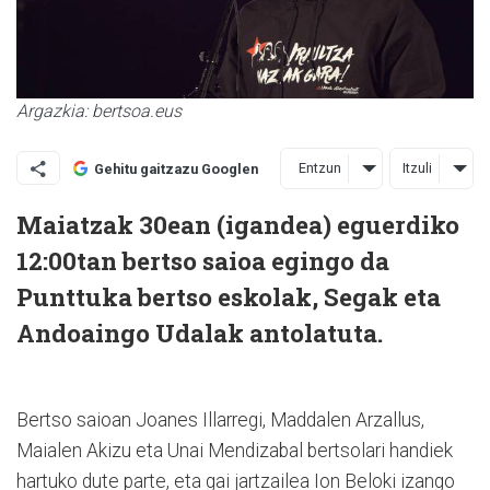
Argazkia: bertsoa.eus
Entzun
Itzuli
Gehitu gaitzazu Googlen
Maiatzak 30ean (igandea) eguerdiko
12:00tan bertso saioa egingo da
Punttuka bertso eskolak, Segak eta
Andoaingo Udalak antolatuta.
Bertso saioan Joanes Illarregi, Maddalen Arzallus,
Maialen Akizu eta Unai Mendizabal bertsolari handiek
hartuko dute parte, eta gai jartzailea Ion Beloki izango