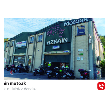
Previous
Next
Andoaingo AEK euskaltegia
Andoain
- Euskaltegiak