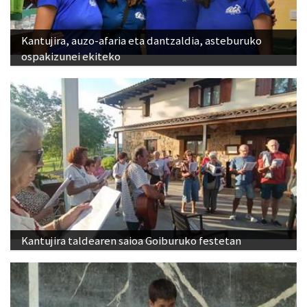
Kantujira, auzo-afaria eta dantzaldia, asteburuko
ospakizunei ekiteko
Kantujira taldearen saioa Goiburuko festetan