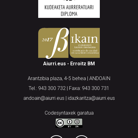
Aiurri.eus - Erroitz BM
Arantzibia plaza, 4-5 behea | ANDOAIN
Tel.: 943 300 732 | Faxa: 943 300 731
andoain@aiurri.eus | idazkaritza@aiurri.eus
Codesyntaxek garatua