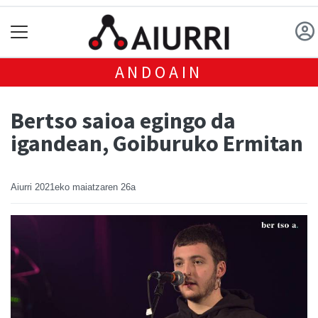
ANDOAIN
Bertso saioa egingo da
igandean, Goiburuko Ermitan
Aiurri
2021eko maiatzaren 26a