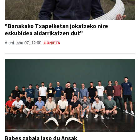
"Banakako Txapelketan jokatzeko nire
eskubidea aldarrikatzen dut"
Aiurri
abu 07, 12:00
URNIETA
Babes zabala jaso du Ansak