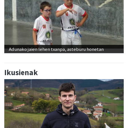
Adunako jaien lehen txanpa, asteburu honetan
Ikusienak