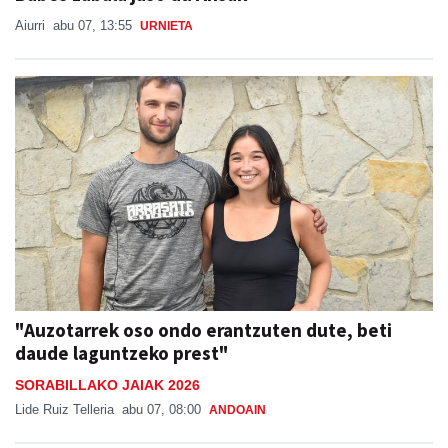
Aiurri
abu 07, 13:55
URNIETA
"Auzotarrek oso ondo erantzuten dute, beti
daude laguntzeko prest"
SORABILLAKO JAIAK 2026
Lide Ruiz Telleria
abu 07, 08:00
ANDOAIN