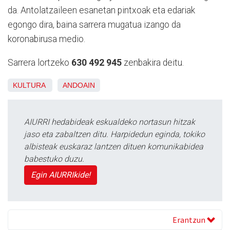
da. Antolatzaileen esanetan pintxoak eta edariak
egongo dira, baina sarrera mugatua izango da
koronabirusa medio.
Sarrera lortzeko
630 492 945
zenbakira deitu.
KULTURA
ANDOAIN
AIURRI hedabideak eskualdeko nortasun hitzak
jaso eta zabaltzen ditu. Harpidedun eginda, tokiko
albisteak euskaraz lantzen dituen komunikabidea
babestuko duzu.
Egin AIURRIkide!
Erantzun