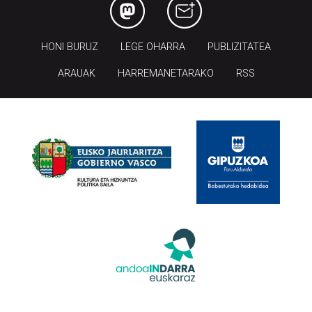
HONI BURUZ
LEGE OHARRA
PUBLIZITATEA
ARAUAK
HARREMANETARAKO
RSS