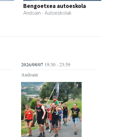
Bengoetxea autoeskola
Andoain
- Autoeskolak
2026/08/07
19:30 - 23:59
Andoain