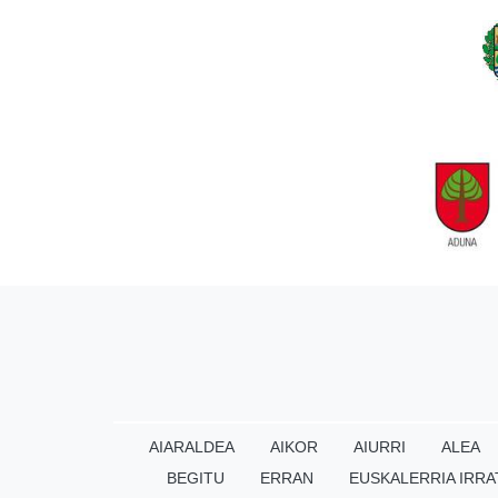
AIARALDEA
AIKOR
AIURRI
ALEA
BEGITU
ERRAN
EUSKALERRIA IRRA