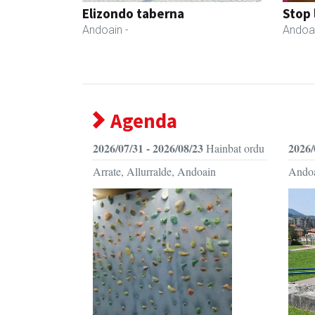
Elizondo taberna
Stop 
Andoain
-
Andoa
Agenda
2026/07/31 - 2026/08/23
2026/
Hainbat ordu
Arrate, Allurralde, Andoain
Ando