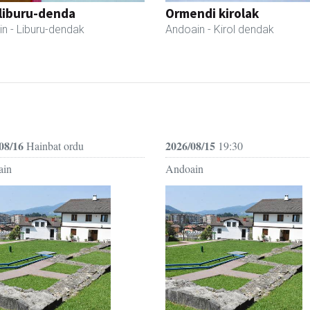
liburu-denda
Ormendi kirolak
in
- Liburu-dendak
Andoain
- Kirol dendak
08/16
2026/08/15
Hainbat ordu
19:30
ain
Andoain