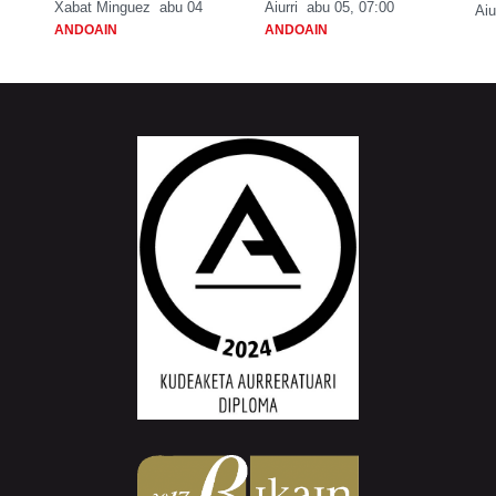
Xabat Minguez
abu 04
Aiurri
abu 05, 07:00
Aiu
ANDOAIN
ANDOAIN