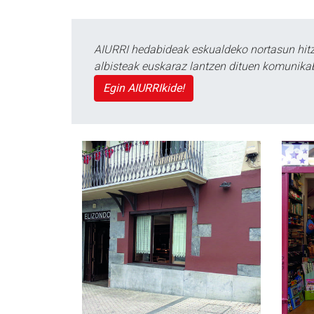
AIURRI hedabideak eskualdeko nortasun hitza
albisteak euskaraz lantzen dituen komunika
Egin AIURRIkide!