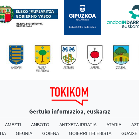
Gertuko informazioa, euskaraz
AMEZTI
ANBOTO
ANTXETA IRRATIA
ATARIA
AZP
TIA
GEURIA
GOIENA
GOIERRI TELEBISTA
GUAIXE