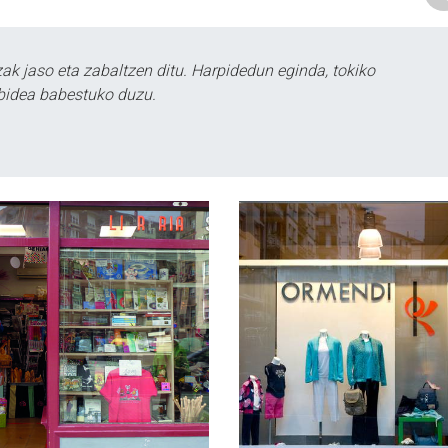
k jaso eta zabaltzen ditu. Harpidedun eginda, tokiko
bidea babestuko duzu.