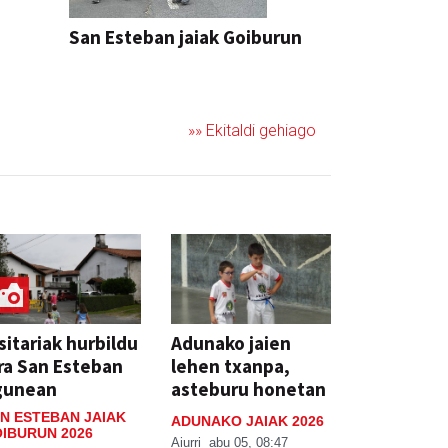
San Esteban jaiak Goiburun
»» Ekitaldi gehiago
sitariak hurbildu
Adunako jaien
ra San Esteban
lehen txanpa,
gunean
asteburu honetan
N ESTEBAN JAIAK
ADUNAKO JAIAK 2026
IBURUN 2026
Aiurri
abu 05, 08:47