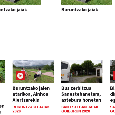
ntzako jaiak
Buruntzako jaiak
Buruntzako jaien
Bus zerbitzua
Bi
atarikoa, Ainhoa
Sanestebanetara,
di
Aiertzarekin
asteburu honetan
e
ien
BURUNTZAKO JAIAK
SAN ESTEBAN JAIAK
SA
k
2026
GOIBURUN 2026
GO