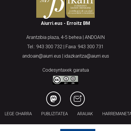
Aiurri.eus - Erroitz BM
Arantzibia plaza, 4-5 behea | ANDOAIN
Tel.: 943 300 732 | Faxa: 943 300 731
andoain@aiurri.eus | idazkaritza@aiurri.eus
Codesyntaxek garatua
LEGE OHARRA
PUBLIZITATEA
ARAUAK
HARREMANET