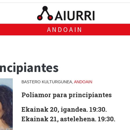
ANDOAIN
ncipiantes
BASTERO KULTURGUNEA,
ANDOAIN
Poliamor para principiantes
Ekainak 20, igandea. 19:30.
Ekainak 21, astelehena. 19:30.