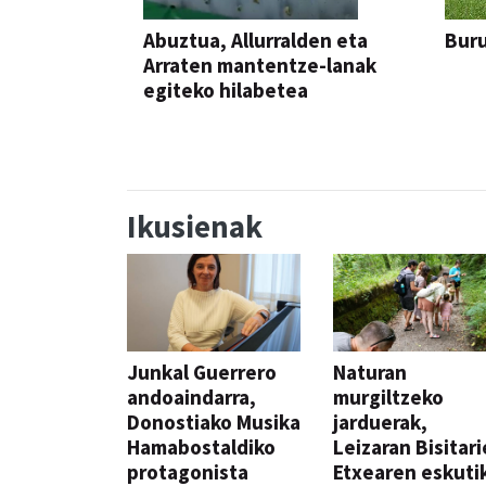
Abuztua, Allurralden eta
Buru
Arraten mantentze-lanak
egiteko hilabetea
Ikusienak
Junkal Guerrero
Naturan
andoaindarra,
murgiltzeko
Donostiako Musika
jarduerak,
Hamabostaldiko
Leizaran Bisitar
protagonista
Etxearen eskuti