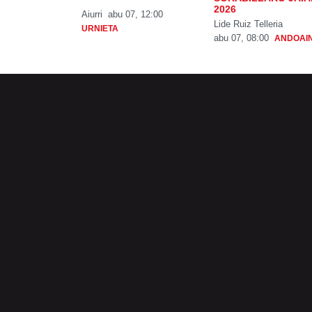
2026
Aiurri
abu 07, 12:00
Lide Ruiz Telleria
URNIETA
abu 07, 08:00
ANDOAI