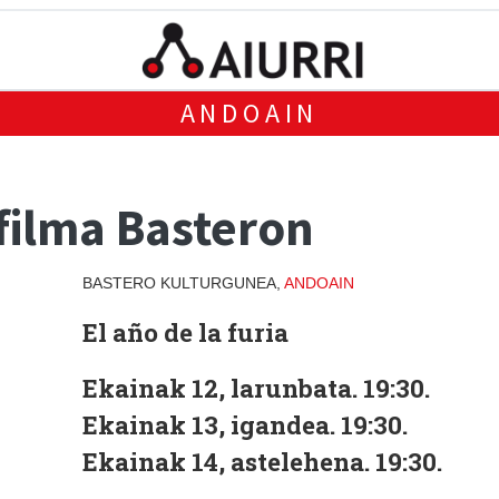
ANDOAIN
 filma Basteron
BASTERO KULTURGUNEA,
ANDOAIN
El año de la furia
Ekainak 12, larunbata. 19:30.
Ekainak 13, igandea. 19:30.
Ekainak 14, astelehena. 19:30.