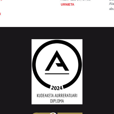
Ala
URNIETA
abu
N