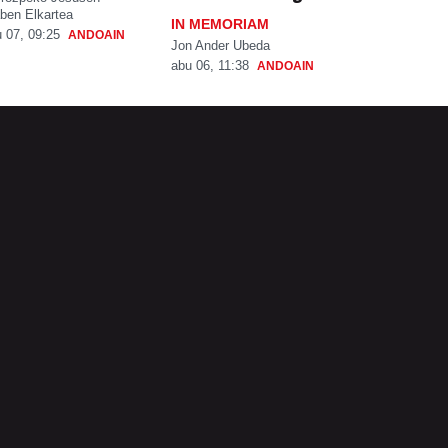
ben Elkartea
IN MEMORIAM
 07, 09:25
ANDOAIN
Jon Ander Ubeda
abu 06, 11:38
ANDOAIN