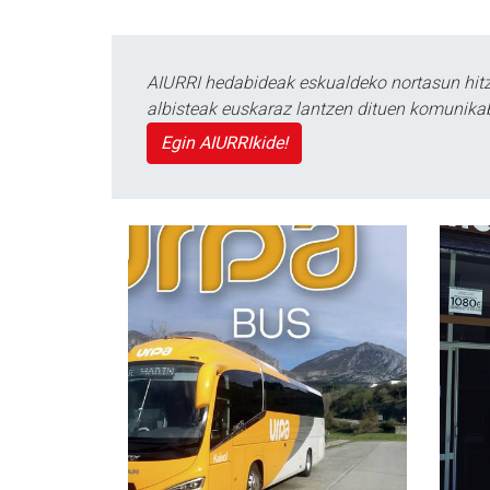
AIURRI hedabideak eskualdeko nortasun hitza
albisteak euskaraz lantzen dituen komunika
Egin AIURRIkide!