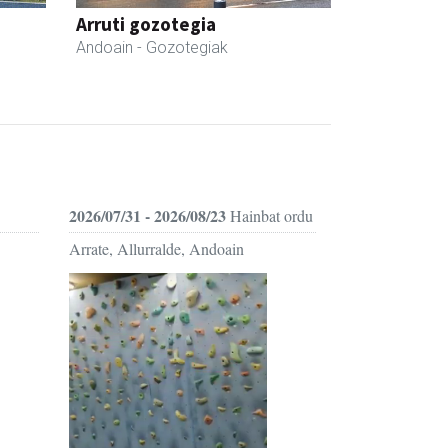
Arruti gozotegia
Andoain
- Gozotegiak
2026/07/31 - 2026/08/23
Hainbat ordu
Arrate, Allurralde, Andoain