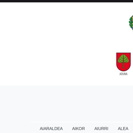
AIARALDEA
AIKOR
AIURRI
ALEA