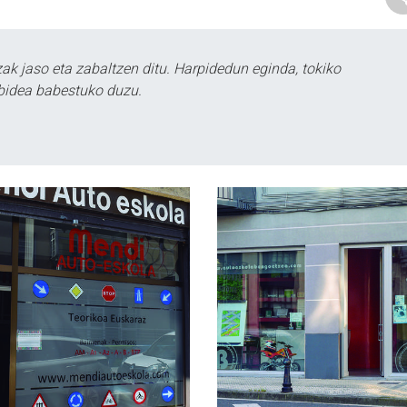
k jaso eta zabaltzen ditu. Harpidedun eginda, tokiko
bidea babestuko duzu.