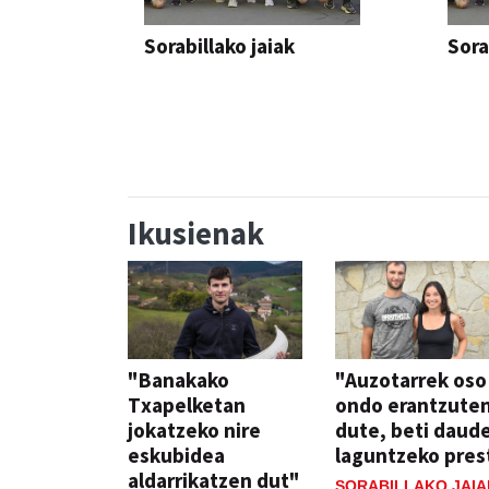
Sorabillako jaiak
Sora
FESTAK
FEST
Ikusienak
"Banakako
"Auzotarrek oso
Txapelketan
ondo erantzute
jokatzeko nire
dute, beti daud
eskubidea
laguntzeko pres
aldarrikatzen dut"
SORABILLAKO JAIA