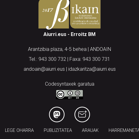
Aiurri.eus - Erroitz BM
Arantzibia plaza, 4-5 behea | ANDOAIN
Tel.: 943 300 732 | Faxa: 943 300 731
andoain@aiurri.eus | idazkaritza@aiurri.eus
Codesyntaxek garatua
LEGE OHARRA
PUBLIZITATEA
ARAUAK
HARREMANET