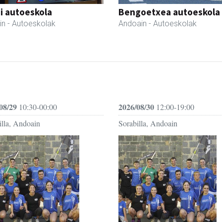
i autoeskola
Bengoetxea autoeskola
in
- Autoeskolak
Andoain
- Autoeskolak
08/29
2026/08/30
10:30-00:00
12:00-19:00
illa, Andoain
Sorabilla, Andoain