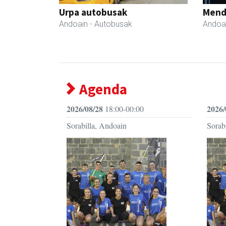
Urpa autobusak
Mend
Andoain
- Autobusak
Andoa
Agenda
2026/08/28
2026/
18:00-00:00
Sorabilla, Andoain
Sorab