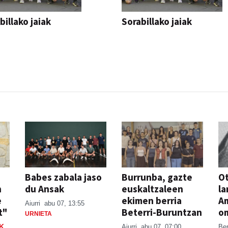
billako jaiak
Sorabillako jaiak
AK
FESTAK
Babes zabala jaso
Burrunba, gazte
Ot
n
du Ansak
euskaltzaleen
la
e
ekimen berria
A
Aiurri
abu 07, 13:55
t"
Beterri-Buruntzan
o
URNIETA
K
Aiurri
abu 07, 07:00
Be