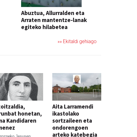
Abuztua, Allurralden eta
Arraten mantentze-lanak
egiteko hilabetea
»» Ekitaldi gehiago
oitzaldia,
Aita Larramendi
runbat honetan,
ikastolako
ma Kandidaren
sortzaileen eta
menez
ondorengoen
arteko katebegia
rrozpeko Jesusen