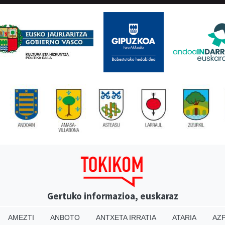
Gertuko informazioa, euskaraz
AMEZTI
ANBOTO
ANTXETA IRRATIA
ATARIA
AZP