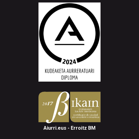
Aiurri.eus - Erroitz BM