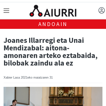
ANDOAIN
Joanes Illarregi eta Unai
Mendizabal: aitona-
amonaren arteko eztabaida,
bilobak zaindu ala ez
Xabier Lasa
2021eko maiatzaren 31