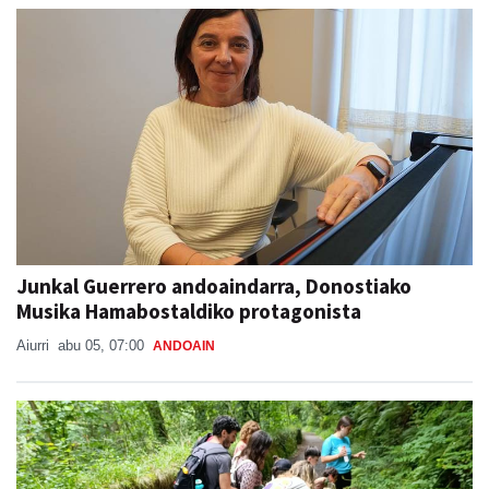
Junkal Guerrero andoaindarra, Donostiako
Musika Hamabostaldiko protagonista
Aiurri
abu 05, 07:00
ANDOAIN