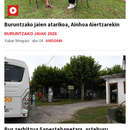
Buruntzako jaien atarikoa, Ainhoa Aiertzarekin
BURUNTZAKO JAIAK 2026
Xabat Minguez
abu 04
ANDOAIN
Bus zerbitzua Sanestebanetara, asteburu