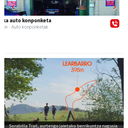
Previous
Next
Ormaki urdaitegia
Andoain
- Urdaitegiak
Sorabilla Trail, aurtengo jaietako berrikuntza nagusia