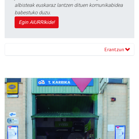
albisteak euskaraz lantzen dituen komunikabidea
babestuko duzu.
Egin AIURRIkide!
Erantzun