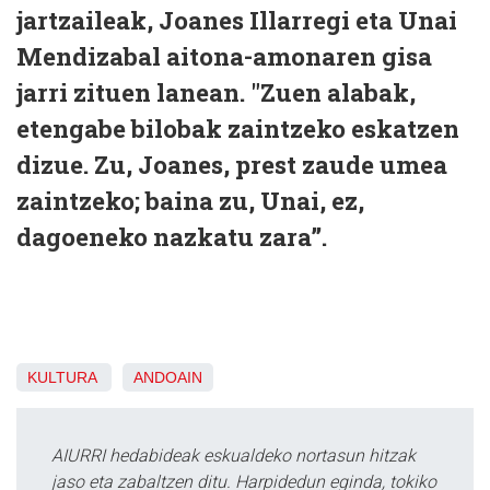
jartzaileak, Joanes Illarregi eta Unai
Mendizabal aitona-amonaren gisa
jarri zituen lanean. "Zuen alabak,
etengabe bilobak zaintzeko eskatzen
dizue. Zu, Joanes, prest zaude umea
zaintzeko; baina zu, Unai, ez,
dagoeneko nazkatu zara”.
KULTURA
ANDOAIN
AIURRI hedabideak eskualdeko nortasun hitzak
jaso eta zabaltzen ditu. Harpidedun eginda, tokiko