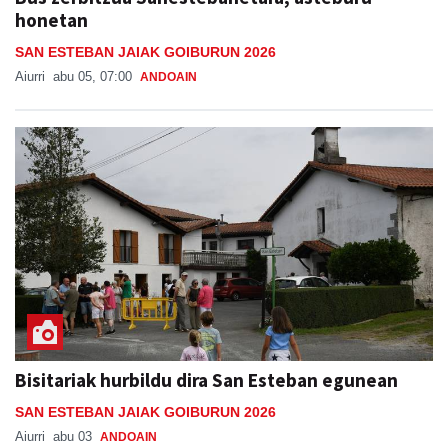
honetan
SAN ESTEBAN JAIAK GOIBURUN 2026
Aiurri
abu 05, 07:00
ANDOAIN
Bisitariak hurbildu dira San Esteban egunean
SAN ESTEBAN JAIAK GOIBURUN 2026
Aiurri
abu 03
ANDOAIN