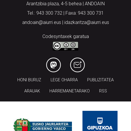
Arantzibia plaza, 4-5 behea | ANDOAIN
Tel.: 943 300 732 | Faxa: 943 300 731
andoain@aiurri.eus | idazkaritza@aiurri.eus
Codesyntaxek garatua
HONI BURUZ
LEGE OHARRA
PUBLIZITATEA
ARAUAK
HARREMANETARAKO
RSS