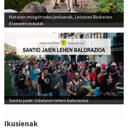
Naturan murgiltzeko jarduerak, Leizaran Bisitarien
Etxearen eskutik
Santio jaiak: Udalaren lehen balorazioa
Ikusienak