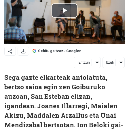
Gehitu gaitzazu Googlen
Entzun
Itzuli
Sega gazte elkarteak antolatuta,
bertso saioa egin zen Goiburuko
auzoan, San Esteban elizan,
igandean. Joanes Illarregi, Maialen
Akizu, Maddalen Arzallus eta Unai
Mendizabal bertsotan. Ion Beloki gai-