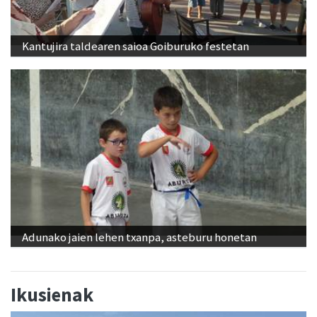
Kantujira taldearen saioa Goiburuko festetan
Adunako jaien lehen txanpa, asteburu honetan
Ikusienak