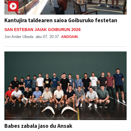
Kantujira taldearen saioa Goiburuko festetan
SAN ESTEBAN JAIAK GOIBURUN 2026
Jon Ander Ubeda
abu 07, 20:37
ANDOAIN
Babes zabala jaso du Ansak