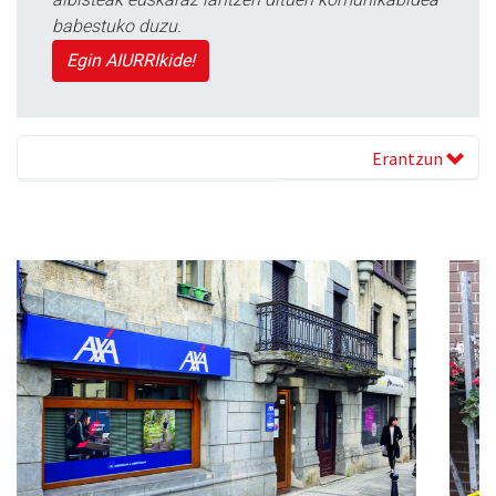
babestuko duzu.
Egin AIURRIkide!
Erantzun