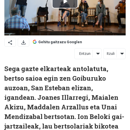
Gehitu gaitzazu Googlen
Entzun
Itzuli
Sega gazte elkarteak antolatuta,
bertso saioa egin zen Goiburuko
auzoan, San Esteban elizan,
igandean. Joanes Illarregi, Maialen
Akizu, Maddalen Arzallus eta Unai
Mendizabal bertsotan. Ion Beloki gai-
jartzaileak, lau bertsolariak bikotea