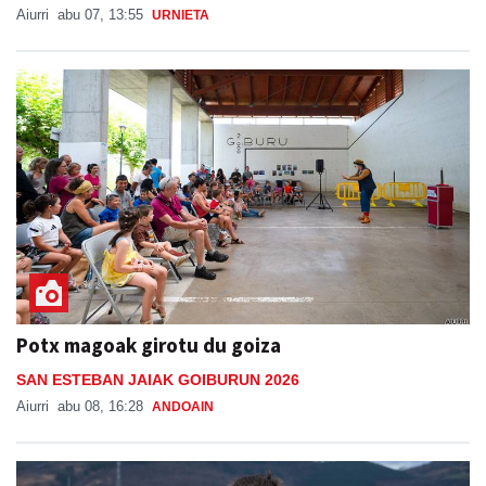
Aiurri
abu 07, 13:55
URNIETA
Potx magoak girotu du goiza
SAN ESTEBAN JAIAK GOIBURUN 2026
Aiurri
abu 08, 16:28
ANDOAIN