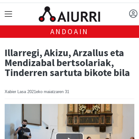
ANDOAIN
Illarregi, Akizu, Arzallus eta
Mendizabal bertsolariak,
Tinderren sartuta bikote bila
Xabier Lasa
2021eko maiatzaren 31