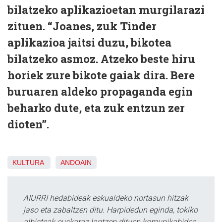
bilatzeko aplikazioetan murgilarazi
zituen. “Joanes, zuk Tinder
aplikazioa jaitsi duzu, bikotea
bilatzeko asmoz. Atzeko beste hiru
horiek zure bikote gaiak dira. Bere
buruaren aldeko propaganda egin
beharko dute, eta zuk entzun zer
dioten”.
KULTURA
ANDOAIN
AIURRI hedabideak eskualdeko nortasun hitzak
jaso eta zabaltzen ditu. Harpidedun eginda, tokiko
albisteak euskaraz lantzen dituen komunikabidea