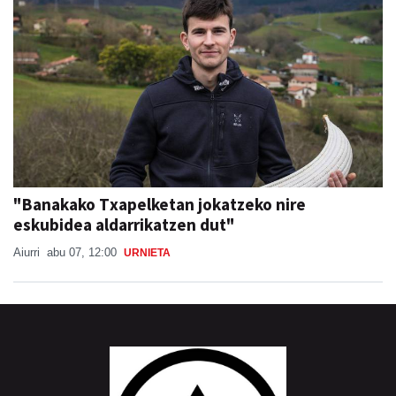
"Banakako Txapelketan jokatzeko nire
eskubidea aldarrikatzen dut"
Aiurri
abu 07, 12:00
URNIETA