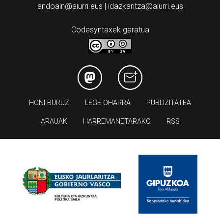
andoain@aiurri.eus | idazkaritza@aiurri.eus
Codesyntaxek garatua
HONI BURUZ
LEGE OHARRA
PUBLIZITATEA
ARAUAK
HARREMANETARAKO
RSS