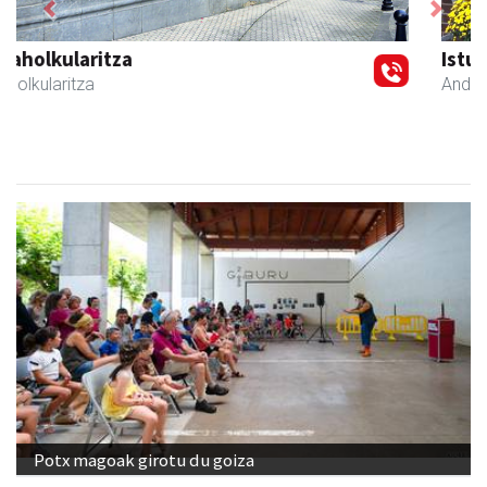
Previous
Next
Istuitza Garden
Andoain
- Lorezaintza
Potx magoak girotu du goiza