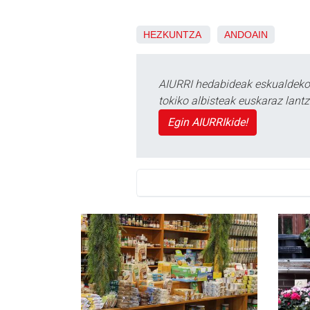
HEZKUNTZA
ANDOAIN
AIURRI hedabideak eskualdeko n
tokiko albisteak euskaraz lan
Egin AIURRIkide!