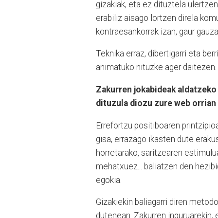
gizakiak, eta ez dituztela ulertze
erabiliz aisago lortzen direla kom
kontraesankorrak izan, gaur gauza
Teknika erraz, dibertigarri eta ber
animatuko nituzke ager daitezen.
Zakurren jokabideak aldatzeko 
dituzula diozu zure web orrian
Errefortzu positiboaren printzipio
gisa, errazago ikasten dute eraku
horretarako, saritzearen estimulua
mehatxuez... baliatzen den hezibid
egokia.
Gizakiekin baliagarri diren metod
dutenean. Zakurren inguruarekin, 