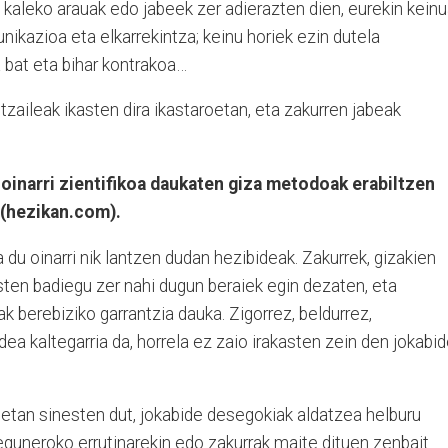
n kaleko arauak edo jabeek zer adierazten dien, eurekin kein
unikazioa eta elkarrekintza; keinu horiek ezin dutela
 bat eta bihar kontrakoa…
ritzaileak ikasten dira ikastaroetan, eta zakurren jabeak
oinarri zientifikoa daukaten giza metodoak erabiltzen
 (hezikan.com).
a du oinarri nik lantzen dudan hezibideak. Zakurrek, gizakien
sten badiegu zer nahi dugun beraiek egin dezaten, eta
k berebiziko garrantzia dauka. Zigorrez, beldurrez,
ea kaltegarria da, horrela ez zaio irakasten zein den jokabi
oetan sinesten dut, jokabide desegokiak aldatzea helburu
eguneroko errutinarekin edo zakurrak maite dituen zenbait