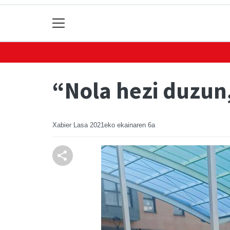
“Nola hezi duzun
Xabier Lasa
2021eko ekainaren 6a