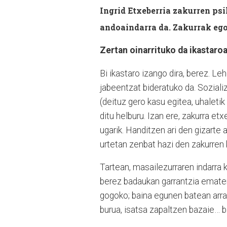
Ingrid Etxeberria zakurren psi
andoaindarra da. Zakurrak ego
Zertan oinarrituko da ikastaro
Bi ikastaro izango dira, berez. L
jabeentzat bideratuko da. Sozializ
(deituz gero kasu egitea, uhaleti
ditu helburu. Izan ere, zakurra et
ugarik. Handitzen ari den gizarte 
urtetan zenbat hazi den zakurren 
Tartean, masailezurraren indarra 
berez badaukan garrantzia ematen
gogoko; baina egunen batean arra
burua, isatsa zapaltzen bazaie… b