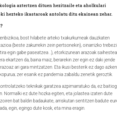
kologia aztertzen dituen hezitzaile eta aholkulari
ki hezteko ikastaroak antolatu ditu ekainean zehar.
a?
ehenbizikoa, bost hilabete arteko txakurkumeak dauzkaten
azioa (beste zakurrekin zein pertsonekin), oinarrizko trebez
k tira egin gabe paseatzea…), etorkizunean arazoak saiheste
xera ekartzen da, baina maiz, berarekin zer egin ez daki jende
arazoaz ari gara mintzatzen. Eta ikusi besterik ez dago azken
kopurua; zer esanik ez pandemia zabaldu zenetik geroztik.
kontrolatzeko teknikak garatzea azpimarratuko da, ez baitio
. Normalki ez dute hozka egiten, eta jolastea izaten dute
zoiren bat baldin badaukate, arriskutan sentitzen badute eu
ada, egin, egingo dute kosk, eta mina eragin.