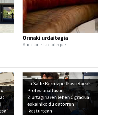
Ormaki urdaitegia
Andoain
- Urdaitegiak
La Salle Berrozpe Ikastetxeak
gu
Profesionaltasun
bat
Ziurtagiriaren lehen C gradua
i
eskainiko du datorren
esa"
ikasturtean