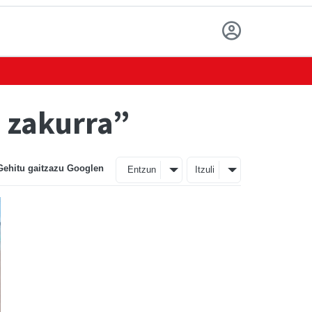
u zakurra”
Gehitu gaitzazu Googlen
Entzun
Itzuli