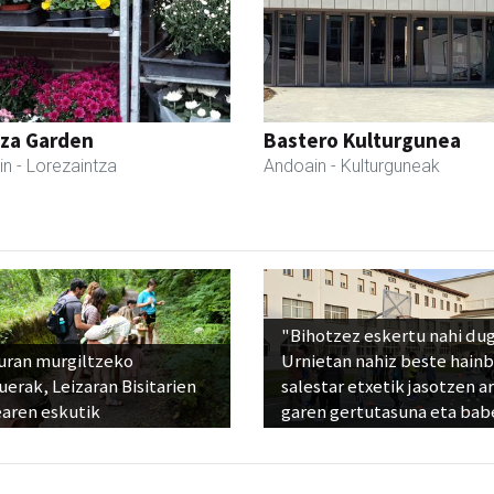
tza Garden
Bastero Kulturgunea
in
- Lorezaintza
Andoain
- Kulturguneak
"Bihotzez eskertu nahi du
uran murgiltzeko
Urnietan nahiz beste hain
uerak, Leizaran Bisitarien
salestar etxetik jasotzen ar
earen eskutik
garen gertutasuna eta bab