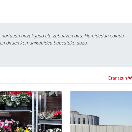
ortasun hitzak jaso eta zabaltzen ditu. Harpidedun eginda,
tzen dituen komunikabidea babestuko duzu.
Erantzun