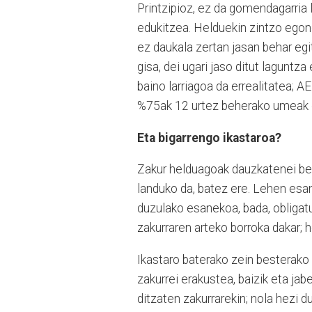
Printzipioz, ez da gomendagarria 
edukitzea. Helduekin zintzo egon
ez daukala zertan jasan behar egit
gisa, dei ugari jaso ditut laguntz
baino larriagoa da errealitatea; A
%75ak 12 urtez beherako umeak di
Eta bigarrengo ikastaroa?
Zakur helduagoak dauzkatenei begi
landuko da, batez ere. Lehen esan
duzulako esanekoa, bada, obligatu
zakurraren arteko borroka dakar; h
Ikastaro baterako zein besterako b
zakurrei erakustea, baizik eta jab
ditzaten zakurrarekin; nola hezi d