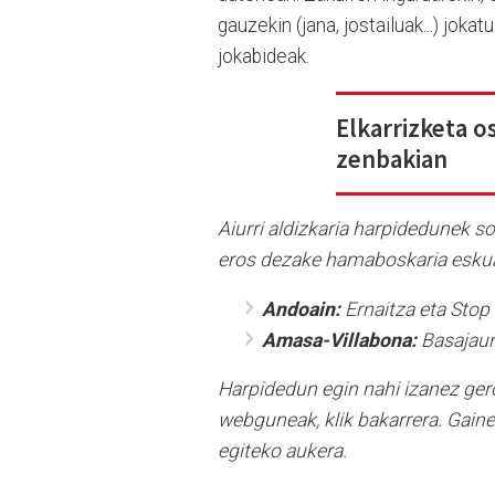
gauzekin (jana, jostailuak...) joka
jokabideak.
Elkarrizketa o
zenbakian
Aiurri aldizkaria harpidedunek s
eros dezake hamaboskaria eskua
Andoain:
Ernaitza eta Stop
Amasa-Villabona:
Basajaun
Harpidedun egin nahi izanez ger
webguneak, klik bakarrera. Gain
egiteko aukera.