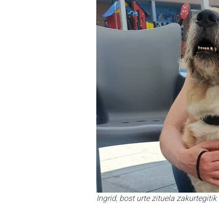
Ingrid, bost urte zituela zakurtegiti