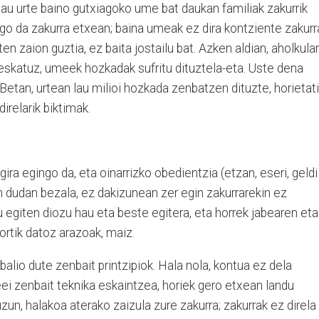
lau urte baino gutxiagoko ume bat daukan familiak zakurrik
go da zakurra etxean; baina umeak ez dira kontziente zakurr
en zaion guztia, ez baita jostailu bat. Azken aldian, aholkular
a eskatuz, umeek hozkadak sufritu dituztela-eta. Uste dena
EBetan, urtean lau milioi hozkada zenbatzen dituzte, horietat
relarik biktimak.
ra egingo da, eta oinarrizko obedientzia (etzan, eseri, geldi
 dudan bezala, ez dakizunean zer egin zakurrarekin ez
 egiten diozu hau eta beste egitera, eta horrek jabearen eta
ortik datoz arazoak, maiz.
alio dute zenbait printzipiok. Hala nola, kontua ez dela
eei zenbait teknika eskaintzea, horiek gero etxean landu
uzun, halakoa aterako zaizula zure zakurra; zakurrak ez direla