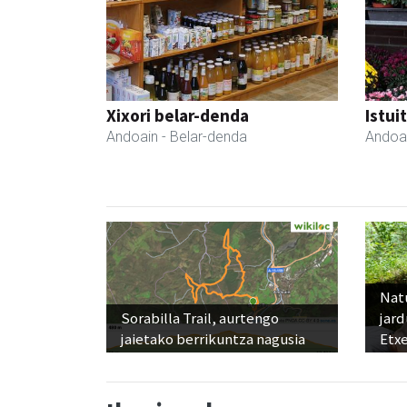
Xixori belar-denda
Istui
Andoain
- Belar-denda
Andoa
Nat
Sorabilla Trail, aurtengo
jard
jaietako berrikuntza nagusia
Etx