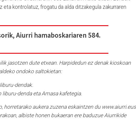
tuz eta kontrolatuz, frogatu da alda ditzakegula zakurraren
sorik, Aiurri hamaboskariaren 584.
oilik jasotzen dute etxean. Harpidedun ez denak kioskoan
ldeko ondoko saltokietan:
 liburu-dendak.
 liburu-denda eta Amasa kafetegia.
o, horretarako aukera zuzena eskaintzen du www.aiurri.eus
erakoan, albiste honen bukaeran ere baduzue Aiurrikide