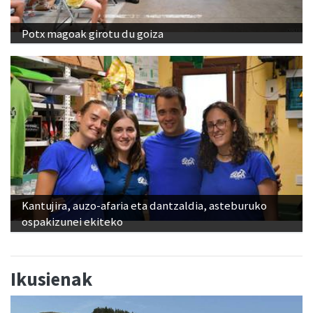
Potx magoak girotu du goiza
Kantujira, auzo-afaria eta dantzaldia, asteburuko
ospakizunei ekiteko
Ikusienak