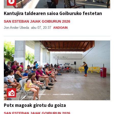
Kantujira taldearen saioa Goiburuko festetan
SAN ESTEBAN JAIAK GOIBURUN 2026
Jon Ander Ubeda
abu 07, 20:37
ANDOAIN
Potx magoak girotu du goiza
SAN ESTEBAN JAIAK GOIBURUN 2026