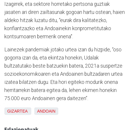
Izagirrek, eta sektore horretako pertsona guztiak
jasaten ari diren zailtasunak gogoan hartu ostean, haien
aldeko hitzak luzatu ditu, “eurak dira kalitatezko,
konfiantzazko eta Andoainekin konprometitutako
kontsumoaren bermerik onena".
Lainezek pandemiak jotako urtea izan du hizpide, “oso
gogorra izan da, eta ekintza honekin, Udalak
bultzatutako beste batzuekin batera, 2021a suspertze
sozioekonomikoaren eta Andoainen bultzadaren urtea
izatea bilatzen dugu. Eta hori egiteko modurik onena
herritarrekin batera egitea da, lehen ekimen honekin
75.000 euro Andoainen gera daitezen”.
GIZARTEA
ANDOAIN
Erlazionatuak