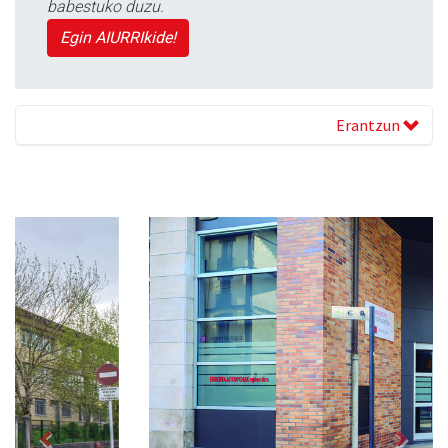
babestuko duzu.
Egin AIURRIkide!
Erantzun