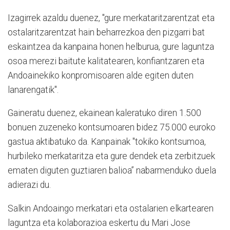
Izagirrek azaldu duenez, "gure merkataritzarentzat eta
ostalaritzarentzat hain beharrezkoa den pizgarri bat
eskaintzea da kanpaina honen helburua, gure laguntza
osoa merezi baitute kalitatearen, konfiantzaren eta
Andoainekiko konpromisoaren alde egiten duten
lanarengatik".
Gaineratu duenez, ekainean kaleratuko diren 1.500
bonuen zuzeneko kontsumoaren bidez 75.000 euroko
gastua aktibatuko da. Kanpainak "tokiko kontsumoa,
hurbileko merkataritza eta gure dendek eta zerbitzuek
ematen diguten guztiaren balioa” nabarmenduko duela
adierazi du.
Salkin Andoaingo merkatari eta ostalarien elkartearen
laguntza eta kolaborazioa eskertu du Mari Jose