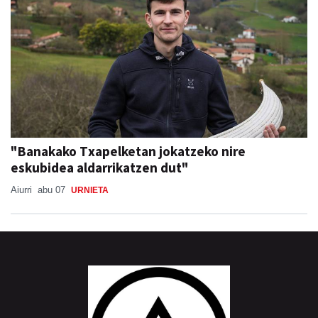
"Banakako Txapelketan jokatzeko nire
eskubidea aldarrikatzen dut"
Aiurri
abu 07
URNIETA