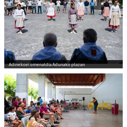
Adinekoei omenaldia Adunako plazan