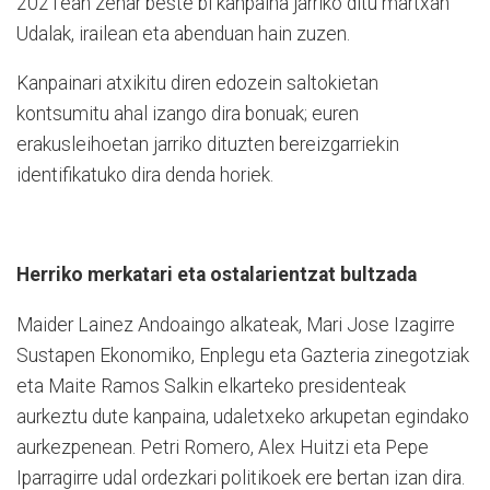
2021ean zehar beste bi kanpaina jarriko ditu martxan
Udalak, irailean eta abenduan hain zuzen.
Kanpainari atxikitu diren edozein saltokietan
kontsumitu ahal izango dira bonuak; euren
erakusleihoetan jarriko dituzten bereizgarriekin
identifikatuko dira denda horiek.
Herriko merkatari eta ostalarientzat bultzada
Maider Lainez Andoaingo alkateak, Mari Jose Izagirre
Sustapen Ekonomiko, Enplegu eta Gazteria zinegotziak
eta Maite Ramos Salkin elkarteko presidenteak
aurkeztu dute kanpaina, udaletxeko arkupetan egindako
aurkezpenean. Petri Romero, Alex Huitzi eta Pepe
Iparragirre udal ordezkari politikoek ere bertan izan dira.