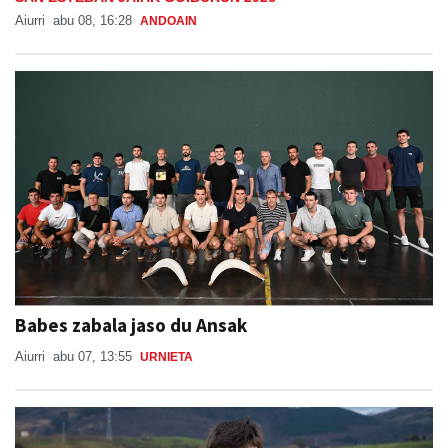
Aiurri
abu 08, 16:28
ANDOAIN
Babes zabala jaso du Ansak
Aiurri
abu 07, 13:55
URNIETA