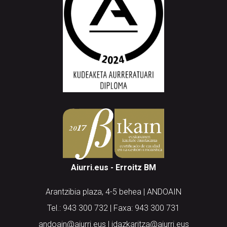
Aiurri.eus - Erroitz BM
Arantzibia plaza, 4-5 behea | ANDOAIN
Tel.: 943 300 732 | Faxa: 943 300 731
andoain@aiurri.eus | idazkaritza@aiurri.eus