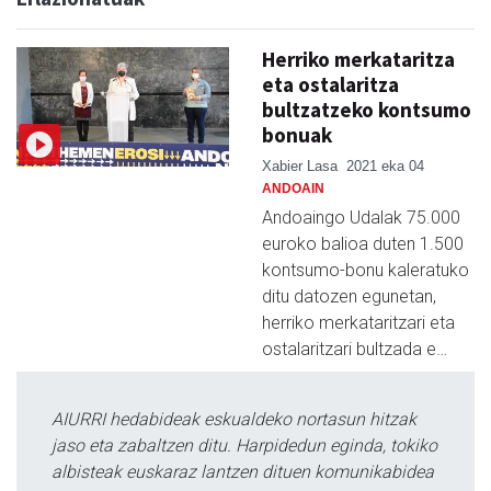
Herriko merkataritza
eta ostalaritza
bultzatzeko kontsumo
bonuak
Xabier Lasa
2021 eka 04
ANDOAIN
Andoaingo Udalak 75.000
euroko balioa duten 1.500
kontsumo-bonu kaleratuko
ditu datozen egunetan,
herriko merkataritzari eta
ostalaritzari bultzada e…
AIURRI hedabideak eskualdeko nortasun hitzak
jaso eta zabaltzen ditu. Harpidedun eginda, tokiko
albisteak euskaraz lantzen dituen komunikabidea