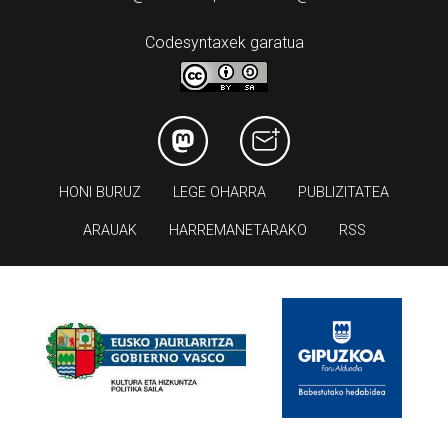
Codesyntaxek garatua
HONI BURUZ
LEGE OHARRA
PUBLIZITATEA
ARAUAK
HARREMANETARAKO
RSS