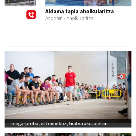
Previous
Next
Aldama tapia aholkularitza
Andoain
- Aholkularitza
Txinga-proba, estrainekoz, Goiburuko jaietan