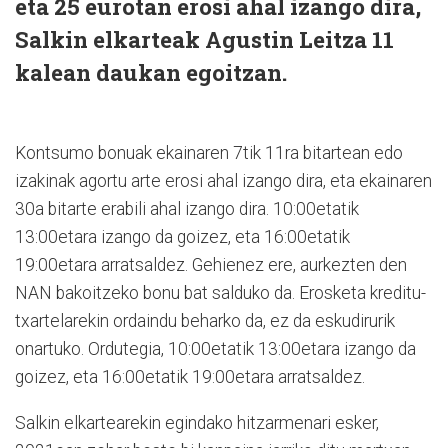
eta 25 eurotan erosi ahal izango dira,
Salkin elkarteak Agustin Leitza 11
kalean daukan egoitzan.
Kontsumo bonuak ekainaren 7tik 11ra bitartean edo
izakinak agortu arte erosi ahal izango dira, eta ekainaren
30a bitarte erabili ahal izango dira. 10:00etatik
13:00etara izango da goizez, eta 16:00etatik
19:00etara arratsaldez. Gehienez ere, aurkezten den
NAN bakoitzeko bonu bat salduko da. Erosketa kreditu-
txartelarekin ordaindu beharko da, ez da eskudirurik
onartuko. Ordutegia, 10:00etatik 13:00etara izango da
goizez, eta 16:00etatik 19:00etara arratsaldez.
Salkin elkartearekin egindako hitzarmenari esker,