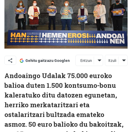
Entzun
Itzuli
Gehitu gaitzazu Googlen
Andoaingo Udalak 75.000 euroko
balioa duten 1.500 kontsumo-bonu
kaleratuko ditu datozen egunetan,
herriko merkataritzari eta
ostalaritzari bultzada emateko
asmoz. 50 euro balioko du bakoitzak,