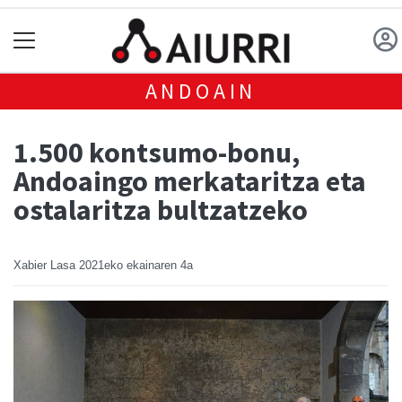
ANDOAIN
1.500 kontsumo-bonu,
Andoaingo merkataritza eta
ostalaritza bultzatzeko
Xabier Lasa
2021eko ekainaren 4a