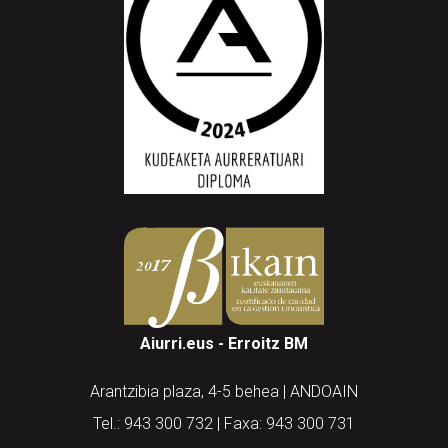
Aiurri.eus - Erroitz BM
Arantzibia plaza, 4-5 behea | ANDOAIN
Tel.: 943 300 732 | Faxa: 943 300 731