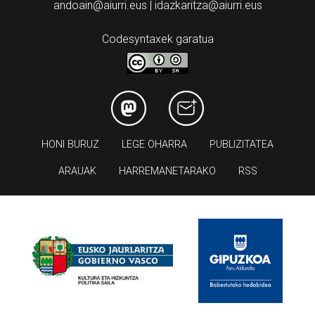
andoain@aiurri.eus | idazkaritza@aiurri.eus
Codesyntaxek garatua
HONI BURUZ
LEGE OHARRA
PUBLIZITATEA
ARAUAK
HARREMANETARAKO
RSS