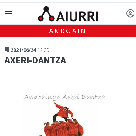
ANDOAIN
2021/06/24
12:00
AXERI-DANTZA