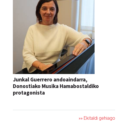
Junkal Guerrero andoaindarra,
Donostiako Musika Hamabostaldiko
protagonista
KONTZERTUA
»» Ekitaldi gehiago