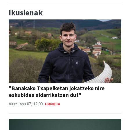
Ikusienak
"Banakako Txapelketan jokatzeko nire
eskubidea aldarrikatzen dut"
Aiurri
abu 07, 12:00
URNIETA