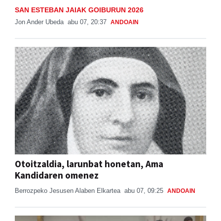
SAN ESTEBAN JAIAK GOIBURUN 2026
Jon Ander Ubeda
abu 07, 20:37
ANDOAIN
Otoitzaldia, larunbat honetan, Ama
Kandidaren omenez
Berrozpeko Jesusen Alaben Elkartea
abu 07, 09:25
ANDOAIN