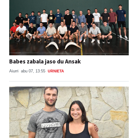
Babes zabala jaso du Ansak
Aiurri
abu 07, 13:55
URNIETA