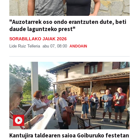
"Auzotarrek oso ondo erantzuten dute, beti
daude laguntzeko prest"
SORABILLAKO JAIAK 2026
Lide Ruiz Telleria
abu 07, 08:00
ANDOAIN
Kantujira taldearen saioa Goiburuko festetan