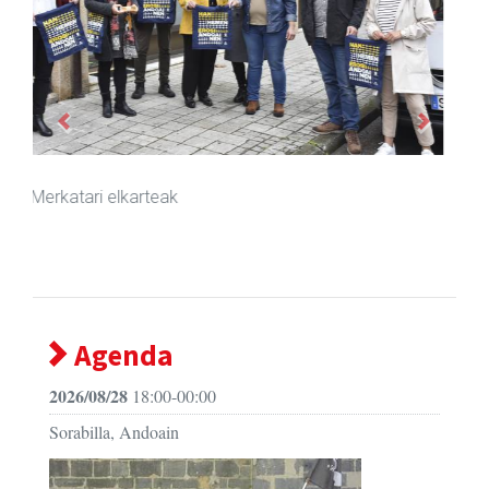
Previous
Next
Lur fisioterapia eta pilates zentroa
Andoain
- Fisioterapia
Agenda
2026/08/28
18:00-00:00
Sorabilla, Andoain