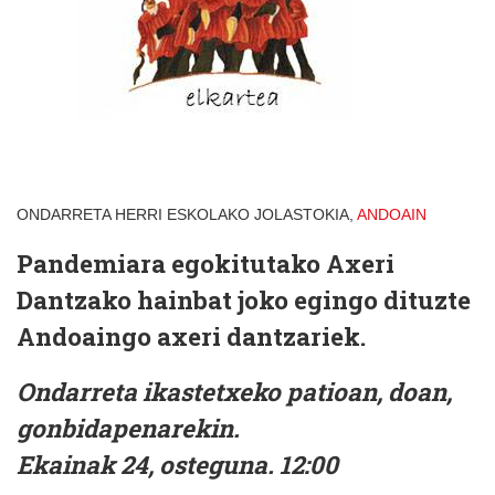
ONDARRETA HERRI ESKOLAKO JOLASTOKIA,
ANDOAIN
Pandemiara egokitutako Axeri
Dantzako hainbat joko egingo dituzte
Andoaingo axeri dantzariek.
Ondarreta ikastetxeko patioan, doan,
gonbidapenarekin.
Ekainak 24, osteguna. 12:00