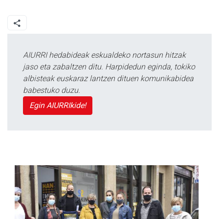
AIURRI hedabideak eskualdeko nortasun hitzak
jaso eta zabaltzen ditu. Harpidedun eginda, tokiko
albisteak euskaraz lantzen dituen komunikabidea
babestuko duzu.
Egin AIURRIkide!