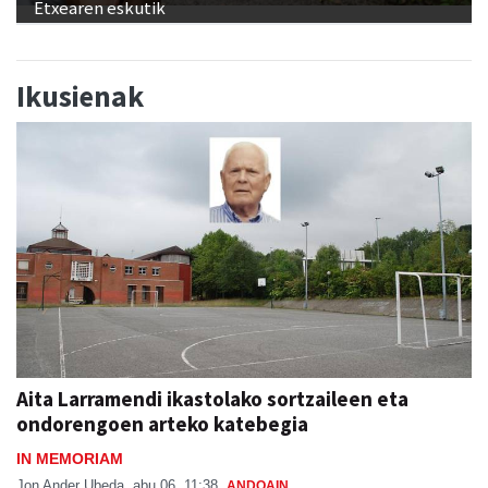
Etxearen eskutik
Ikusienak
Aita Larramendi ikastolako sortzaileen eta
ondorengoen arteko katebegia
IN MEMORIAM
Jon Ander Ubeda
abu 06, 11:38
ANDOAIN