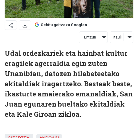
Gehitu gaitzazu Googlen
Entzun
Itzuli
Udal ordezkariek eta hainbat kultur
eragilek agerraldia egin zuten
Unanibian, datozen hilabeteetako
ekitaldiak iragartzeko. Besteak beste,
ikasturte amaierako emanaldiak, San
Juan egunaren bueltako ekitaldiak
eta Kale Giroan zikloa.