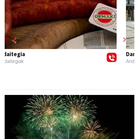
Previous
Next
Danena taberna
Andoain
-