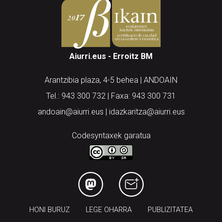
Aiurri.eus - Erroitz BM
Arantzibia plaza, 4-5 behea | ANDOAIN
Tel.: 943 300 732 | Faxa: 943 300 731
andoain@aiurri.eus | idazkaritza@aiurri.eus
Codesyntaxek garatua
HONI BURUZ
LEGE OHARRA
PUBLIZITATEA