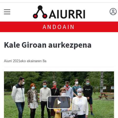
ANDOAIN
Kale Giroan aurkezpena
Aiurri
2021eko ekainaren 8a