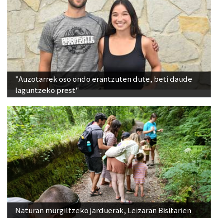
"Auzotarrek oso ondo erantzuten dute, beti daude
laguntzeko prest"
Naturan murgiltzeko jarduerak, Leizaran Bisitarien