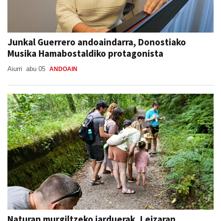
Junkal Guerrero andoaindarra, Donostiako
Musika Hamabostaldiko protagonista
Aiurri
abu 05
ANDOAIN
Naturan murgiltzeko jarduerak, Leizaran