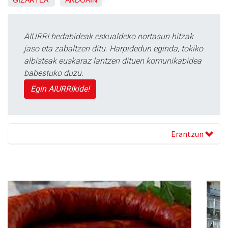
GIZARTEA
ANDOAIN
AIURRI hedabideak eskualdeko nortasun hitzak
jaso eta zabaltzen ditu. Harpidedun eginda, tokiko
albisteak euskaraz lantzen dituen komunikabidea
babestuko duzu.
Egin AIURRIkide!
Erantzun