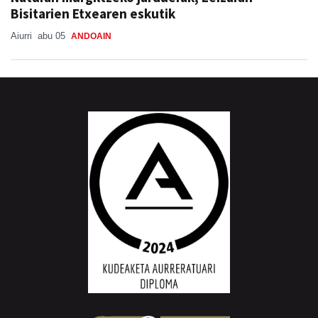
Bisitarien Etxearen eskutik
Aiurri
abu 05
ANDOAIN