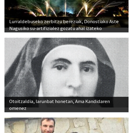
Lurraldebuseko zerbitzu bereziak, Donostiako Aste
Nagusiko su-artifizialez gozatu ahal izateko
Otoitzaldia, larunbat honetan, Ama Kandidaren
omenez