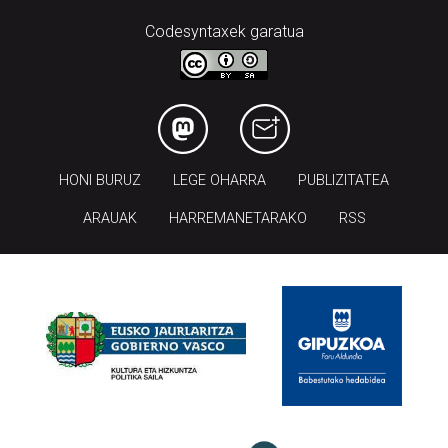
Codesyntaxek garatua
HONI BURUZ
LEGE OHARRA
PUBLIZITATEA
ARAUAK
HARREMANETARAKO
RSS