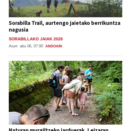
Sorabilla Trail, aurtengo jaietako berrikuntza
nagusia
SORABILLAKO JAIAK 2026
Aiurri
abu 06, 07:00
ANDOAIN
Naturan murgiltzeko jarduerak, Leizaran