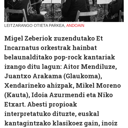
LEITZARANGO OTIETA PARKEA,
ANDOAIN
Migel Zeberiok zuzendutako Et
Incarnatus orkestrak hainbat
belaunalditako pop-rock kantariak
izango ditu lagun: Aitor Mendiluze,
Juantxo Arakama (Glaukoma),
Xendarineko ahizpak, Mikel Moreno
(Kauta), Idoia Azurmendi eta Niko
Etxart. Abesti propioak
interpretatuko dituzte, euskal
kantagintzako klasikoez gain, inoiz