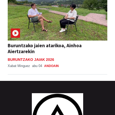
Buruntzako jaien atarikoa, Ainhoa
Aiertzarekin
BURUNTZAKO JAIAK 2026
Xabat Minguez
abu 04
ANDOAIN