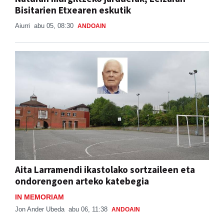
Bisitarien Etxearen eskutik
Aiurri
abu 05, 08:30
ANDOAIN
Aita Larramendi ikastolako sortzaileen eta
ondorengoen arteko katebegia
IN MEMORIAM
Jon Ander Ubeda
abu 06, 11:38
ANDOAIN