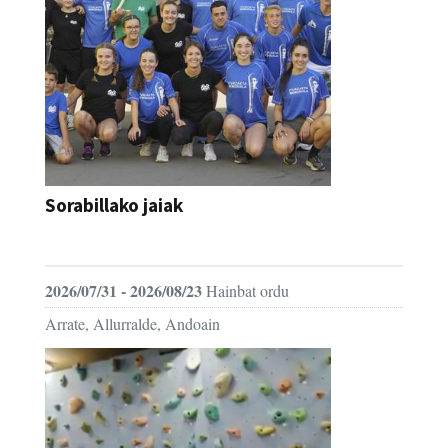
Sorabillako jaiak
FESTAK
2026/07/31 - 2026/08/23
Hainbat ordu
Arrate, Allurralde, Andoain