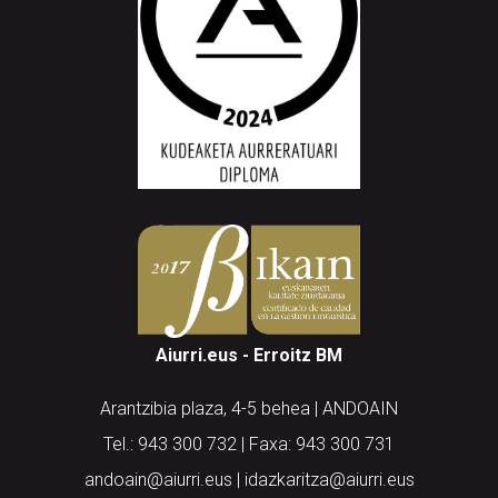
Aiurri.eus - Erroitz BM
Arantzibia plaza, 4-5 behea | ANDOAIN
Tel.: 943 300 732 | Faxa: 943 300 731
andoain@aiurri.eus | idazkaritza@aiurri.eus