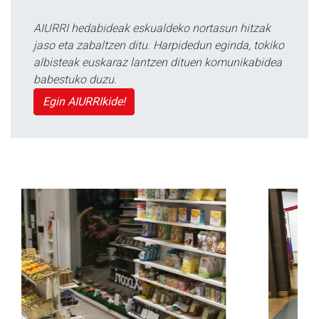
AIURRI hedabideak eskualdeko nortasun hitzak
jaso eta zabaltzen ditu. Harpidedun eginda, tokiko
albisteak euskaraz lantzen dituen komunikabidea
babestuko duzu.
Egin AIURRIkide!