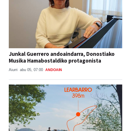
Junkal Guerrero andoaindarra, Donostiako
Musika Hamabostaldiko protagonista
Aiurri
abu 05, 07:00
ANDOAIN