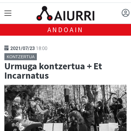
ANDOAIN
2021/07/23
18:00
KONTZERTUA
Urmuga kontzertua + Et
Incarnatus