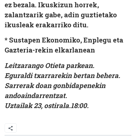
ez bezala. Ikuskizun horrek,
zalantzarik gabe, adin guztietako
ikusleak erakarriko ditu.
* Sustapen Ekonomiko, Enplegu eta
Gazteria-rekin elkarlanean
Leitzarango Otieta parkean.
Eguraldi txarrarekin bertan behera.
Sarrerak doan gonbidapenekin
andoaindarrentzat.
Uztailak 23, ostirala.18:00.