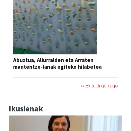
Abuztua, Allurralden eta Arraten
mantentze-lanak egiteko hilabetea
»» Ekitaldi gehiago
Ikusienak