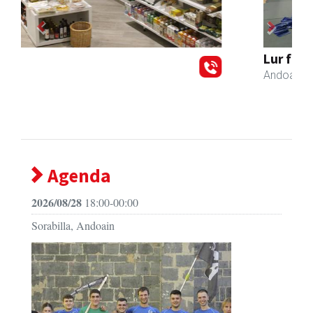
Previous
Next
Lur fisioterapia eta pilates zentroa
Andoain
- Fisioterapia
Agenda
2026/08/28
18:00-00:00
Sorabilla, Andoain