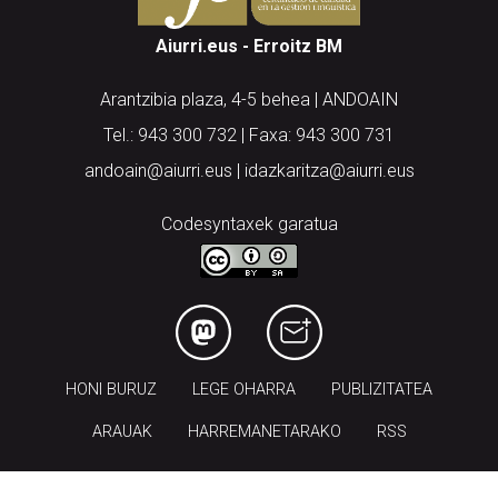
Aiurri.eus - Erroitz BM
Arantzibia plaza, 4-5 behea | ANDOAIN
Tel.: 943 300 732 | Faxa: 943 300 731
andoain@aiurri.eus | idazkaritza@aiurri.eus
Codesyntaxek garatua
HONI BURUZ
LEGE OHARRA
PUBLIZITATEA
ARAUAK
HARREMANETARAKO
RSS