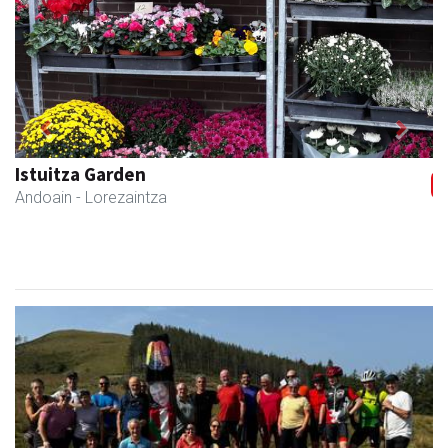
Previous
Next
Andoaingo AEK euskaltegia
Andoain
- Euskaltegiak