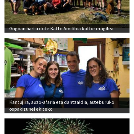
Gogoan hartu dute Katto Amilibia kultur eragilea
Kantujira, auzo-afaria eta dantzaldia, asteburuko
ospakizunei ekiteko