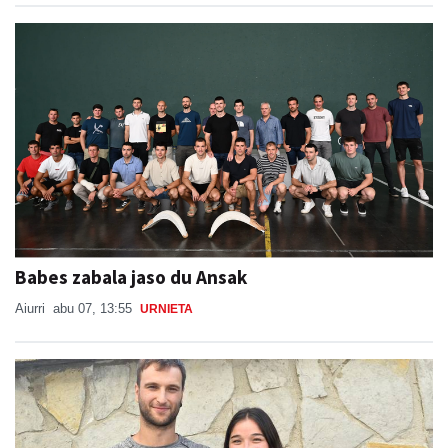
Babes zabala jaso du Ansak
Aiurri
abu 07, 13:55
URNIETA