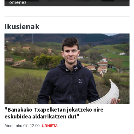
omenez
Ikusienak
"Banakako Txapelketan jokatzeko nire
eskubidea aldarrikatzen dut"
Aiurri
abu 07, 12:00
URNIETA