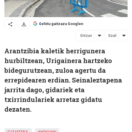
Gehitu gaitzazu Googlen
Entzun
Itzuli
Arantzibia kaletik herrigunera
hurbiltzean, Urigainera hartzeko
bidegurutzean, zuloa agertu da
errepidearen erdian. Seinaleztapena
jarrita dago, gidariek eta
txirrindulariek arretaz gidatu
dezaten.