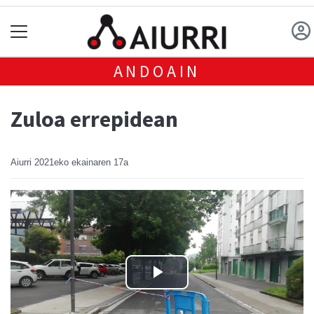
ANDOAIN
Zuloa errepidean
Aiurri
2021eko ekainaren 17a