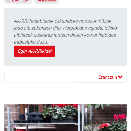
GIZARTEA
ANDOAIN
AIURRI hedabideak eskualdeko nortasun hitzak
jaso eta zabaltzen ditu. Harpidedun eginda, tokiko
albisteak euskaraz lantzen dituen komunikabidea
babestuko duzu.
Egin AIURRIkide!
Erantzun