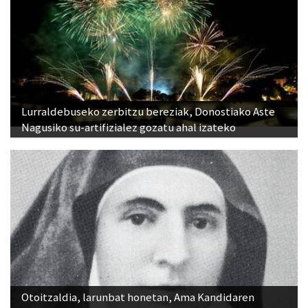
Lurraldebuseko zerbitzu bereziak, Donostiako Aste
Nagusiko su-artifizialez gozatu ahal izateko
Otoitzaldia, larunbat honetan, Ama Kandidaren