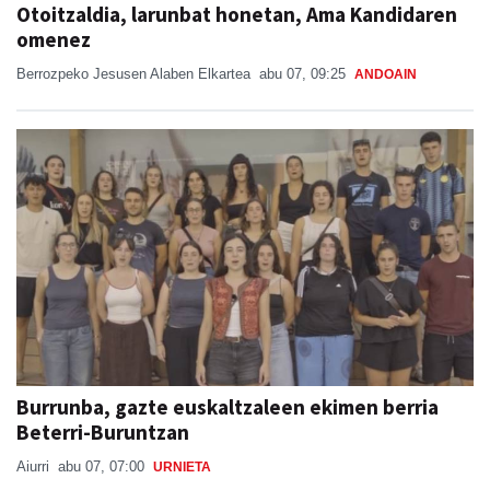
Otoitzaldia, larunbat honetan, Ama Kandidaren
omenez
Berrozpeko Jesusen Alaben Elkartea
abu 07, 09:25
ANDOAIN
Burrunba, gazte euskaltzaleen ekimen berria
Beterri-Buruntzan
Aiurri
abu 07, 07:00
URNIETA