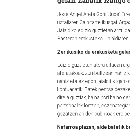
gelan. Zabalik izango d
Joxe Angel Areta Goñi 'Juxe' Erren
uztailaren 3a bitarte ikusgai. Arg
Jaialdiko edizio guztietan aritu d
Basteron erakusteko. Jaialdiaren a
Zer ikusiko du erakusketa gela
Edizio guztietan atera ditudan arg
ateratakoak, zuri-beltzean nahiz 
nahiz eta ez egon jaialditik igaro
kontuagatik. Batek pentsa dezake
direla guztiak, baina hori baino g
pertsonalak lortzen, eszenategia
gozatzen ari den publikoak ere be
Nafarroa plazan, alde batetik 