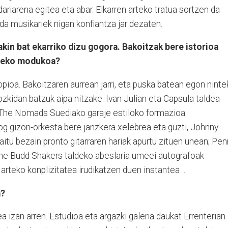
ariarena egitea eta abar. Elkarren arteko tratua sortzen da
n da musikariek nigan konfiantza jar dezaten.
kin bat ekarriko dizu gogora. Bakoitzak bere istorioa
tzeko modukoa?
opioa. Bakoitzaren aurrean jarri, eta puska batean egon nint
ozkidan batzuk aipa nitzake: Ivan Julian eta Capsula taldea
The Nomads Suediako garaje estiloko formazioa
g gizon-orkesta bere janzkera xelebrea eta guzti, Johnny
aitu bezain pronto gitarraren hariak apurtu zituen unean; Pe
 The Budd Shakers taldeko abeslaria umeei autografoak
n arteko konplizitatea irudikatzen duen instantea…
a?
a izan arren. Estudioa eta argazki galeria daukat Errenterian