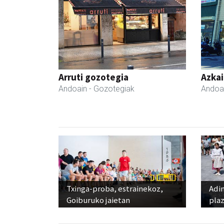
Arruti gozotegia
Azka
Andoain
- Gozotegiak
Andoa
Txinga-proba, estrainekoz,
Adi
Goiburuko jaietan
pla