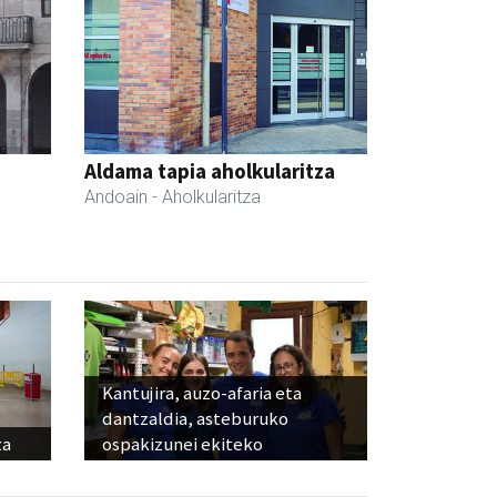
Aldama tapia aholkularitza
Andoain
- Aholkularitza
Kantujira, auzo-afaria eta
dantzaldia, asteburuko
za
ospakizunei ekiteko