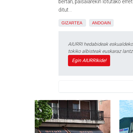
bertan, paisaiarekin lotutako erre
ditut…
GIZARTEA
ANDOAIN
AIURRI hedabideak eskualdeko n
tokiko albisteak euskaraz lan
Egin AIURRIkide!