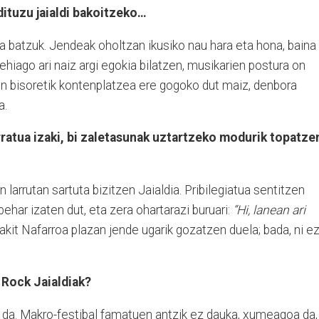
dituzu jaialdi bakoitzeko…
a batzuk. Jendeak oholtzan ikusiko nau hara eta hona, baina
ehiago ari naiz argi egokia bilatzen, musikarien postura on
n bisoretik kontenplatzea ere gogoko dut maiz, denbora
a.
rratua izaki, bi zaletasunak uztartzeko modurik topatze
n larrutan sartuta bizitzen Jaialdia. Pribilegiatua sentitzen
behar izaten dut, eta zera ohartarazi buruari:
“Hi, lanean ari
akit Nafarroa plazan jende ugarik gozatzen duela; bada, ni e
 Rock Jaialdiak?
a da. Makro-festibal famatuen antzik ez dauka, xumeagoa da,