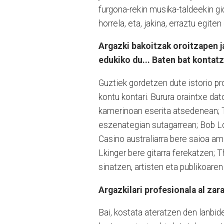
furgona-rekin musika-taldeekin gid
horrela, eta, jakina, erraztu egite
Argazki bakoitzak oroitzapen ja
edukiko du... Baten bat konta
Guztiek gordetzen dute istorio pr
kontu kontari. Burura oraintxe dat
kamerinoan eserita atsedenean; 
eszenategian sutagarrean; Bob Lo
Casino australiarra bere saioa am
Lkinger bere gitarra ferekatzen;
sinatzen, artisten eta publikoare
Argazkilari profesionala al zar
Bai, kostata ateratzen den lanbide