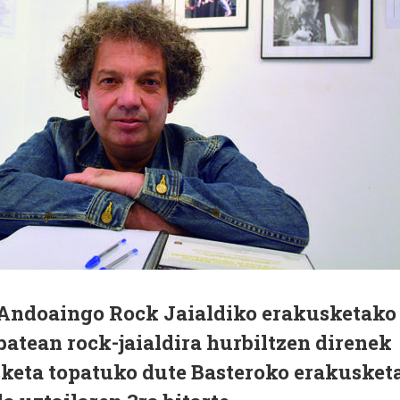
Andoaingo Rock Jaialdiko erakusketako
atean rock-jaialdira hurbiltzen direnek
sketa topatuko dute Basteroko erakusket