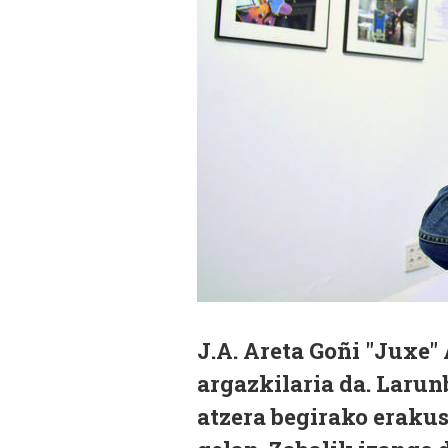
J.A. Areta Goñi "Juxe"
argazkilaria da.
Larunb
atzera begirako eraku