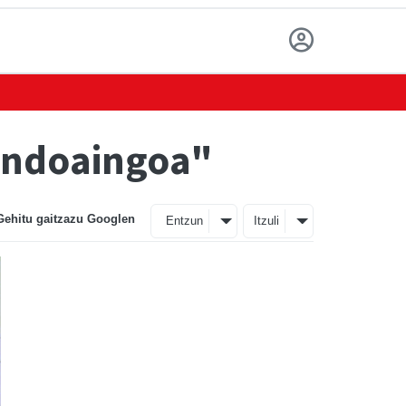
 Andoaingoa"
Gehitu gaitzazu Googlen
Entzun
Itzuli