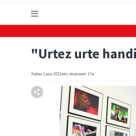
"Urtez urte hand
Xabier Lasa
2021eko ekainaren 17a