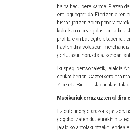
baina badu bere xarma. Plazan da
ere lagungarri da. Etortzen diren a
bistan jartzen zaien panoramareki
kulunkan umeak jolasean, adin as
profilarekin bat egiten, tabernak e
hasten dira solasean merchandis
gertutasun hori; eta azkenean, a
Ikuspegi pertsonaletik, jaialdia 
daukat bertan, Gaztetxera-eta mai
Zine eta Bideo eskolan ikasitakoa
Musikariak erraz uzten al dira 
Ez dute inongo arazorik jartzen, n
gogoko izaten dut eurekin hitz eg
jaialdiko antolakuntzako jendea e