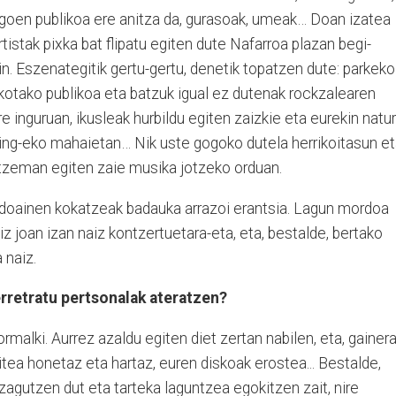
goen publikoa ere anitza da, gurasoak, umeak… Doan izatea
rtistak pixka bat flipatu egiten dute Nafarroa plazan begi-
n. Eszenategitik gertu-gertu, denetik topatzen dute: parkeko
kotako publikoa eta batzuk igual ez dutenak rockzalearen
re inguruan, ikusleak hurbildu egiten zaizkie eta eurekin natur
ing-eko mahaietan… Nik uste gogoko dutela herrikoitasun e
ntzeman egiten zaie musika jotzeko orduan.
Andoainen kokatzeak badauka arrazoi erantsia. Lagun mordoa
z joan izan naiz kontzertuetara-eta, eta, bestalde, bertako
 naiz.
erretratu pertsonalak ateratzen?
ormalki. Aurrez azaldu egiten diet zertan nabilen, eta, gainer
itea honetaz eta hartaz, euren diskoak erostea... Bestalde,
zagutzen dut eta tarteka laguntzea egokitzen zait, nire