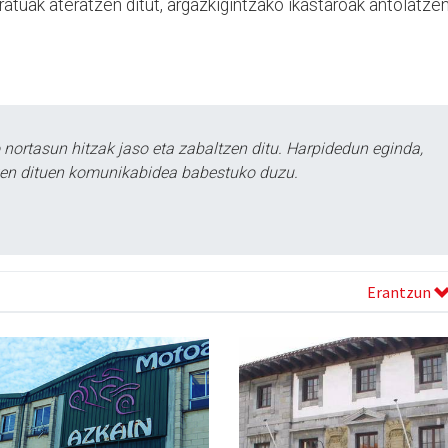
tratuak ateratzen ditut, argazkigintzako ikastaroak antolatze
ortasun hitzak jaso eta zabaltzen ditu. Harpidedun eginda,
tzen dituen komunikabidea babestuko duzu.
Erantzun