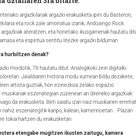
a uztailaren 3ra bitarte.
teriako argazkilariak argazki-erakusketa ipini du Basteron,
azkilaria eta rock zale amorratua izanik, Andoaingo Rock
a argazkiak ateratzen, eta horietako ikusgarrienak hautatu dit
rnasa eta espiritua sentitu litezke argazki bilduman.
ra hurbiltzen denak?
azki mordotik, 76 hautatu ditut. Analogikoki zein digitalki
koloretan. Jaialdiaren historia modu xumean bildu dezakete,
 diren artista guztiak, hori ezinezkoa zelako espazio
 musikariak eszenategian zuzenean ari direneko argazkiak
ehiago da erakusketa. Beti saiatu izan naiz musikarien erretra
n nahiz eszenategitik kanpo, kalean, kamerinoetan… Plazan
re tokia hartzen du erakusketan.
bestera etengabe mugitzen ikusten zaitugu, kamera