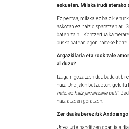
eskuetan. Milaka irudi aterako 
Ez pentsa, milaka ez baizik ehunk
askotan ez naiz disparatzen ari. G
baten zain… Kontzertua kamerare
puska batean egon naiteke horrel
Argazkilaria eta rock zale amo
al duzu?
Izugarri gozatzen dut, badakit bire
naiz. Une jakin batzuetan, gelditu 
haiz, ez haiz jarraitzaile bat!”
. Bad
naiz atzean geratzen.
Zer dauka berezitik Andoaingo
Urtez urte handitzen doan jaialdi