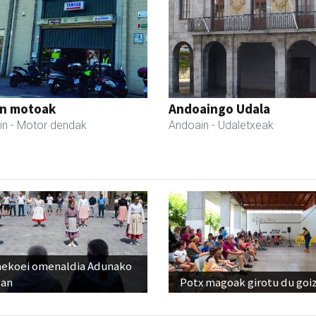
in motoak
Andoaingo Udala
in
- Motor dendak
Andoain
- Udaletxeak
nekoei omenaldia Adunako
zan
Potx magoak girotu du goi