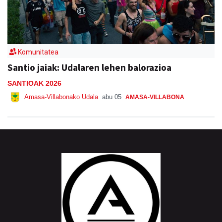
Komunitatea
Santio jaiak: Udalaren lehen balorazioa
SANTIOAK 2026
Amasa-Villabonako Udala
abu 05
AMASA-VILLABONA