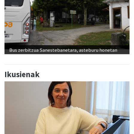
Bus zerbitzua Sanestebanetara, asteburu honetan
Ikusienak