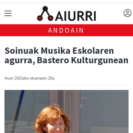
ANDOAIN
Soinuak Musika Eskolaren
agurra, Bastero Kulturgunean
Aiurri
2021eko ekainaren 25a