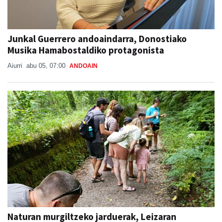
Junkal Guerrero andoaindarra, Donostiako
Musika Hamabostaldiko protagonista
Aiurri
abu 05, 07:00
ANDOAIN
Naturan murgiltzeko jarduerak, Leizaran