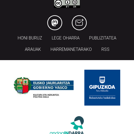
HONI BURUZ
LEGE OHARRA
PUBLIZITATEA
ARAUAK
HARREMANETARAKO
RSS