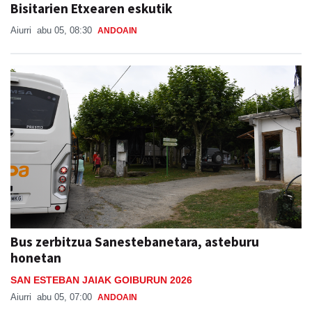
Bisitarien Etxearen eskutik
Aiurri
abu 05, 08:30
ANDOAIN
Bus zerbitzua Sanestebanetara, asteburu
honetan
SAN ESTEBAN JAIAK GOIBURUN 2026
Aiurri
abu 05, 07:00
ANDOAIN