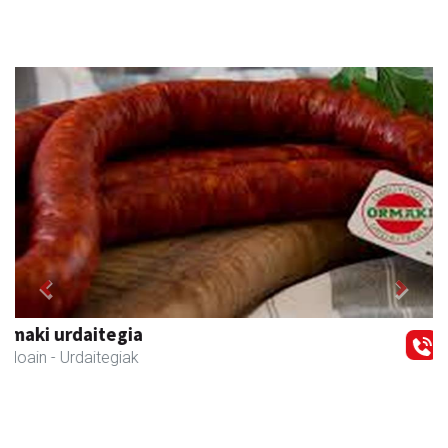
Previous
Next
GF akademia
Andoain
- Akademiak