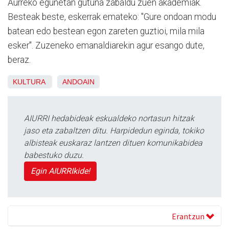
Aurreko egunetan gutuna zabaldu zuen akademiak.
Besteak beste, eskerrak emateko: "Gure ondoan modu
batean edo bestean egon zareten guztioi, mila mila
esker". Zuzeneko emanaldiarekin agur esango dute,
beraz.
KULTURA
ANDOAIN
AIURRI hedabideak eskualdeko nortasun hitzak
jaso eta zabaltzen ditu. Harpidedun eginda, tokiko
albisteak euskaraz lantzen dituen komunikabidea
babestuko duzu.
Egin AIURRIkide!
Erantzun