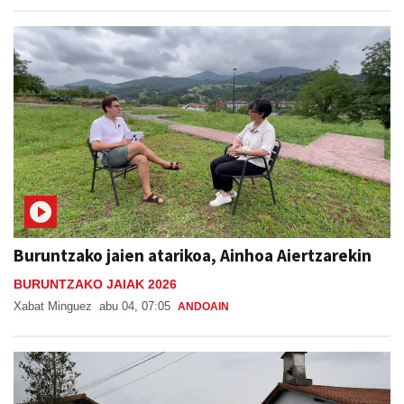
Buruntzako jaien atarikoa, Ainhoa Aiertzarekin
BURUNTZAKO JAIAK 2026
Xabat Minguez
abu 04, 07:05
ANDOAIN