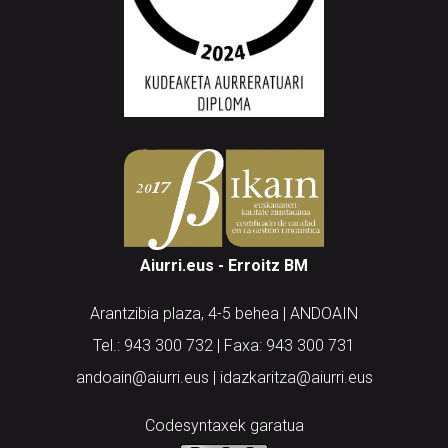
Aiurri.eus - Erroitz BM
Arantzibia plaza, 4-5 behea | ANDOAIN
Tel.: 943 300 732 | Faxa: 943 300 731
andoain@aiurri.eus | idazkaritza@aiurri.eus
Codesyntaxek garatua