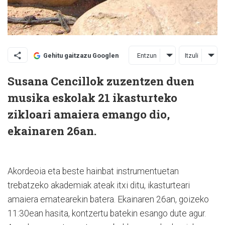
Entzun
Itzuli
Gehitu gaitzazu Googlen
Susana Cencillok zuzentzen duen
musika eskolak 21 ikasturteko
zikloari amaiera emango dio,
ekainaren 26an.
Akordeoia eta beste hainbat instrumentuetan
trebatzeko akademiak ateak itxi ditu, ikasturteari
amaiera ematearekin batera. Ekainaren 26an, goizeko
11:30ean hasita, kontzertu batekin esango dute agur.