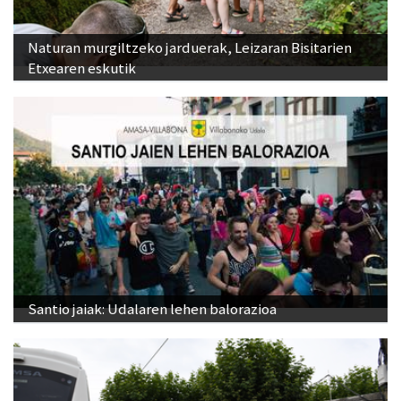
Naturan murgiltzeko jarduerak, Leizaran Bisitarien
Etxearen eskutik
Santio jaiak: Udalaren lehen balorazioa