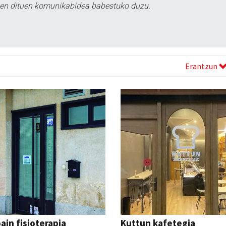
tzen dituen komunikabidea babestuko duzu.
Erantzun
ain fisioterapia
Kuttun kafetegia