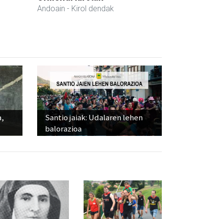
Andoain
- Kirol dendak
a,
Santio jaiak: Udalaren lehen
balorazioa