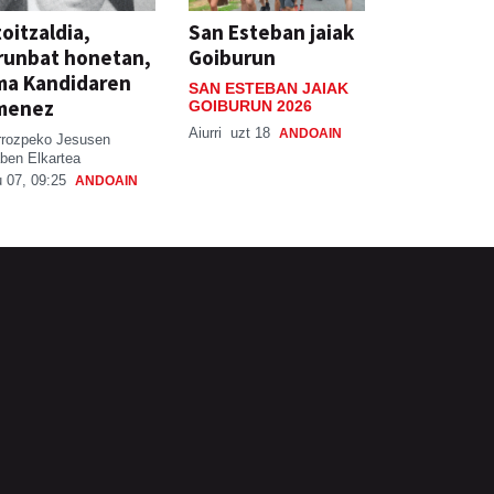
oitzaldia,
San Esteban jaiak
runbat honetan,
Goiburun
ma Kandidaren
SAN ESTEBAN JAIAK
menez
GOIBURUN 2026
Aiurri
uzt 18
ANDOAIN
rrozpeko Jesusen
ben Elkartea
 07, 09:25
ANDOAIN