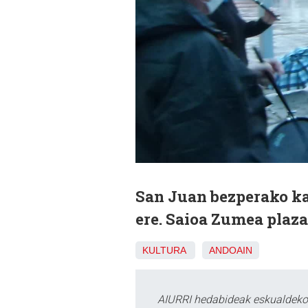
San Juan bezperako kal
ere. Saioa Zumea plaza
KULTURA
ANDOAIN
AIURRI hedabideak eskualdeko n