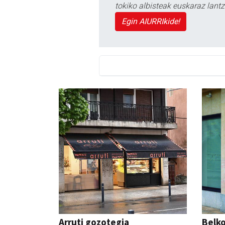
tokiko albisteak euskaraz lan
Egin AIURRIkide!
Arruti gozotegia
Belko