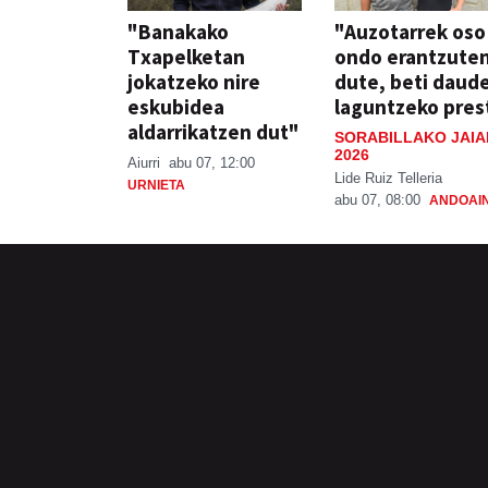
"Banakako
"Auzotarrek oso
Txapelketan
ondo erantzute
jokatzeko nire
dute, beti daud
eskubidea
laguntzeko pres
aldarrikatzen dut"
SORABILLAKO JAIA
2026
Aiurri
abu 07, 12:00
Lide Ruiz Telleria
URNIETA
abu 07, 08:00
ANDOAI