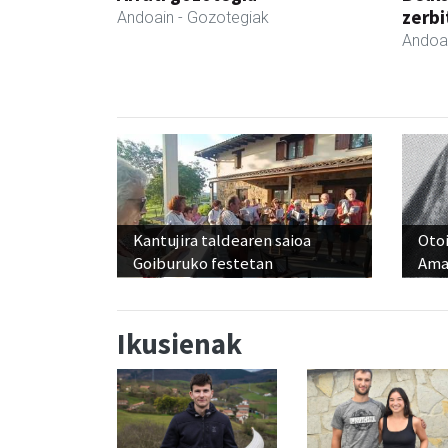
zerbi
Andoain
- Gozotegiak
Andoa
Kantujira taldearen saioa
Otoi
Goiburuko festetan
Ama
Ikusienak