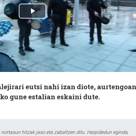
ejirari eutsi nahi izan diote, aurtengoa
ko gune estalian eskaini dute.
ortasun hitzak jaso eta zabaltzen ditu. Harpidedun eginda,