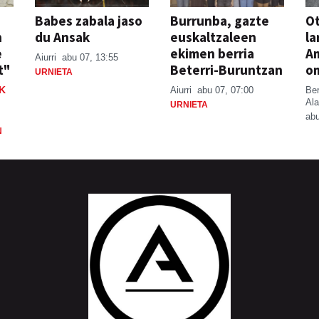
Babes zabala jaso
Burrunba, gazte
Ot
n
du Ansak
euskaltzaleen
la
e
ekimen berria
A
Aiurri
abu 07, 13:55
t"
Beterri-Buruntzan
o
URNIETA
K
Aiurri
abu 07, 07:00
Be
Ala
URNIETA
abu
N