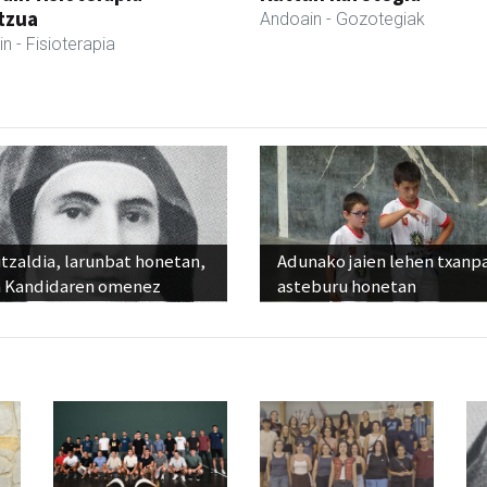
tzua
Andoain
- Gozotegiak
in
- Fisioterapia
tzaldia, larunbat honetan,
Adunako jaien lehen txanp
 Kandidaren omenez
asteburu honetan