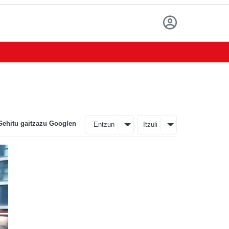
Gehitu gaitzazu Googlen
Entzun
Itzuli