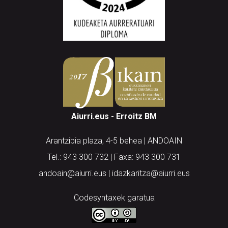
Aiurri.eus - Erroitz BM
Arantzibia plaza, 4-5 behea | ANDOAIN
Tel.: 943 300 732 | Faxa: 943 300 731
andoain@aiurri.eus | idazkaritza@aiurri.eus
Codesyntaxek garatua