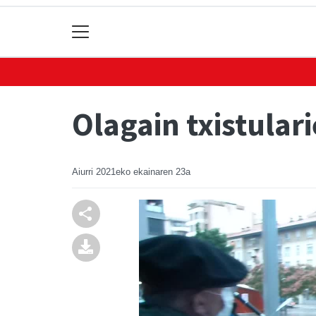
Olagain txistular
Aiurri
2021eko ekainaren 23a