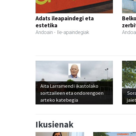
Adats ileapaindegi eta
Belko
estetika
zerbi
Andoain
- Ile-apaindegiak
Andoa
Aita Larramendi ikastolako
sortzaileen eta ondorengoen
Sora
arteko katebegia
jaie
Ikusienak