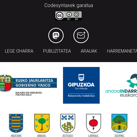
Codesyntaxek garatua
LEGE OHARRA
PUBLIZITATEA
ARAUAK
HARREMANET