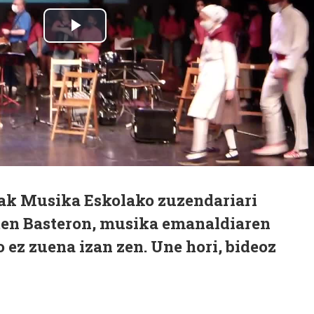
ak Musika Eskolako zuzendariari
ten Basteron, musika emanaldiaren
 ez zuena izan zen. Une hori, bideoz