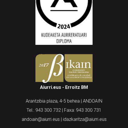
Aiurri.eus - Erroitz BM
Arantzibia plaza, 4-5 behea | ANDOAIN
Tel.: 943 300 732 | Faxa: 943 300 731
andoain@aiurri.eus | idazkaritza@aiurri.eus