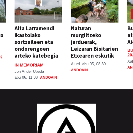
Aita Larramendi
Naturan
Bu
ko
ikastolako
murgiltzeko
at
sortzaileen eta
jarduerak,
Ai
ondorengoen
Leizaran Bisitarien
BU
arteko katebegia
Etxearen eskutik
20
K
Xa
Aiurri
abu 05, 08:30
IN MEMORIAM
AN
ANDOAIN
Jon Ander Ubeda
abu 06, 11:38
ANDOAIN