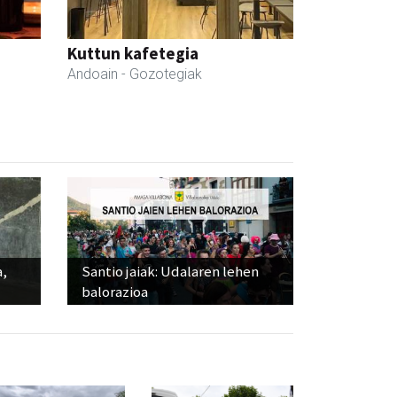
Kuttun kafetegia
Andoain
- Gozotegiak
a,
Santio jaiak: Udalaren lehen
balorazioa