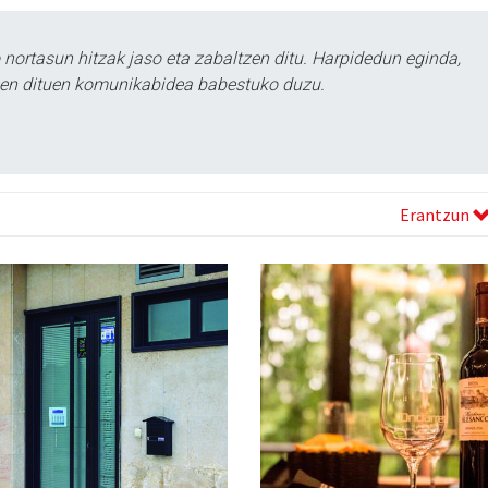
ortasun hitzak jaso eta zabaltzen ditu. Harpidedun eginda,
tzen dituen komunikabidea babestuko duzu.
Erantzun