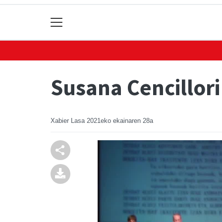
Susana Cencillor
Xabier Lasa
2021eko ekainaren 28a