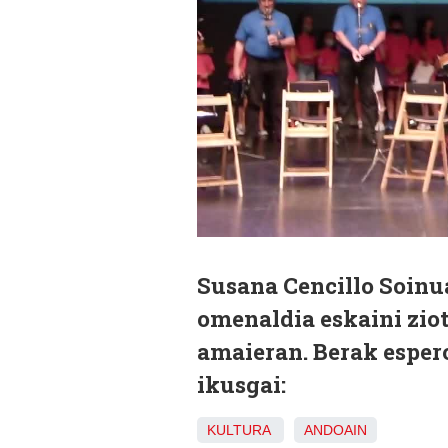
Susana Cencillo Soinu
omenaldia eskaini zio
amaieran. Berak espero
ikusgai:
KULTURA
ANDOAIN