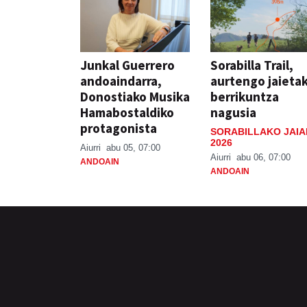
Junkal Guerrero
Sorabilla Trail,
andoaindarra,
aurtengo jaieta
Donostiako Musika
berrikuntza
Hamabostaldiko
nagusia
protagonista
SORABILLAKO JAIA
2026
Aiurri
abu 05, 07:00
Aiurri
abu 06, 07:00
ANDOAIN
ANDOAIN