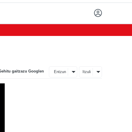
Gehitu gaitzazu Googlen
Entzun
Itzuli