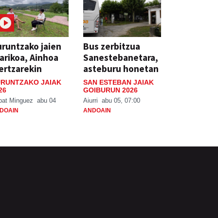
runtzako jaien
Bus zerbitzua
arikoa, Ainhoa
Sanestebanetara,
ertzarekin
asteburu honetan
RUNTZAKO JAIAK
SAN ESTEBAN JAIAK
26
GOIBURUN 2026
bat Minguez
abu 04
Aiurri
abu 05, 07:00
DOAIN
ANDOAIN