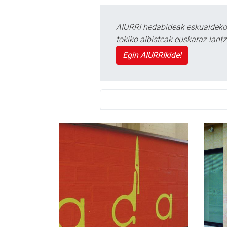
AIURRI hedabideak eskualdeko n
tokiko albisteak euskaraz lan
Egin AIURRIkide!