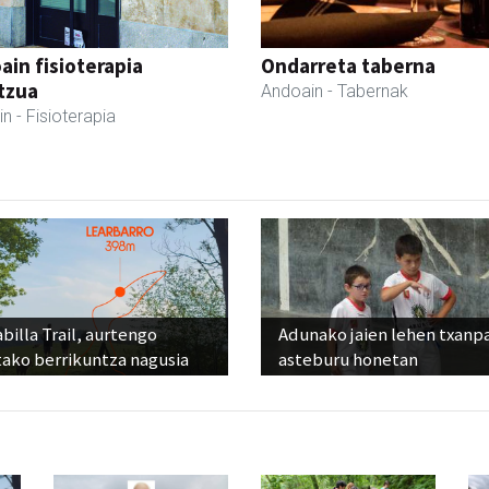
ain fisioterapia
Ondarreta taberna
tzua
Andoain
- Tabernak
in
- Fisioterapia
billa Trail, aurtengo
Adunako jaien lehen txanp
tako berrikuntza nagusia
asteburu honetan