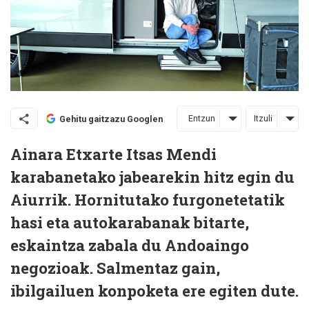
Entzun
Itzuli
Gehitu gaitzazu Googlen
Ainara Etxarte Itsas Mendi
karabanetako jabearekin hitz egin du
Aiurrik. Hornitutako furgonetetatik
hasi eta autokarabanak bitarte,
eskaintza zabala du Andoaingo
negozioak. Salmentaz gain,
ibilgailuen konpoketa ere egiten dute.