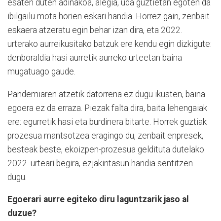
esaten duten adinakoa, alegia, uda guztietan egoten da
ibilgailu mota horien eskari handia. Horrez gain, zenbait
eskaera atzeratu egin behar izan dira, eta 2022.
urterako aurreikusitako batzuk ere kendu egin dizkigute:
denboraldia hasi aurretik aurreko urteetan baina
mugatuago gaude.
Pandemiaren atzetik datorrena ez dugu ikusten, baina
egoera ez da erraza. Piezak falta dira, baita lehengaiak
ere: egurretik hasi eta burdinera bitarte. Horrek guztiak
prozesua mantsotzea eragingo du, zenbait enpresek,
besteak beste, ekoizpen-prozesua geldituta dutelako.
2022. urteari begira, ezjakintasun handia sentitzen
dugu.
Egoerari aurre egiteko diru laguntzarik jaso al
duzue?