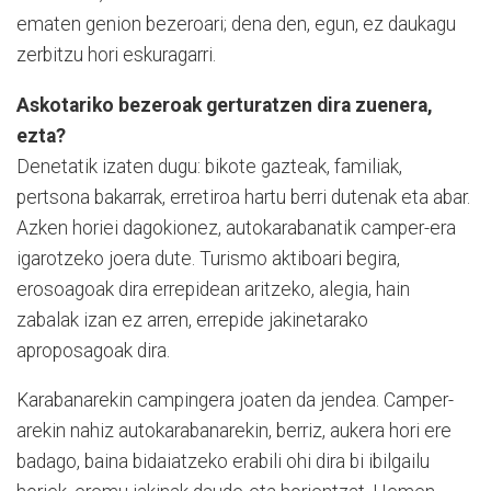
ematen genion bezeroari; dena den, egun, ez daukagu
zerbitzu hori eskuragarri.
Askotariko bezeroak gerturatzen dira zuenera,
ezta?
Denetatik izaten dugu: bikote gazteak, familiak,
pertsona bakarrak, erretiroa hartu berri dutenak eta abar.
Azken horiei dagokionez, autokarabanatik camper-era
igarotzeko joera dute. Turismo aktiboari begira,
erosoagoak dira errepidean aritzeko, alegia, hain
zabalak izan ez arren, errepide jakinetarako
aproposagoak dira.
Karabanarekin campingera joaten da jendea. Camper-
arekin nahiz autokarabanarekin, berriz, aukera hori ere
badago, baina bidaiatzeko erabili ohi dira bi ibilgailu