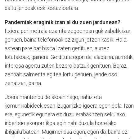
baitu jendeak eski-estazioetara.
Pandemiak eraginik izan al du zuen jardunean?
Itxiera perimetrala ezarrita zegoenean guk zabalik izan
genuen, baina telefonoak ez zigun jotzen kasik. Hala,
astean pare bat bisita izaten genituen, aurrez
lotutakoak, gainera. Geldituta egon da; alabaina, aurretik
interesa agertu zuten bezero batzuk genituen. Beraz,
zenbait salmenta egitea lortu genuen, jende oso
zehatzari, baina.
Joera mantendu delakoan nago, nahiz eta
komunikabideek esan izugarrizko igoera egon dela. Izan
ere, egunetik egunera ez duzu erabakitzen sekulako
inbertsio ekonomikoa egin nahi duzula horrelako
ibilgailu batean. Mugimendua egon, egon da, baina ez