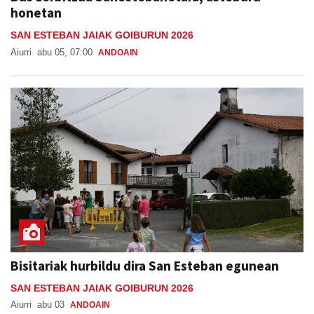
honetan
SAN ESTEBAN JAIAK GOIBURUN 2026
Aiurri
abu 05, 07:00
ANDOAIN
Bisitariak hurbildu dira San Esteban egunean
SAN ESTEBAN JAIAK GOIBURUN 2026
Aiurri
abu 03
ANDOAIN