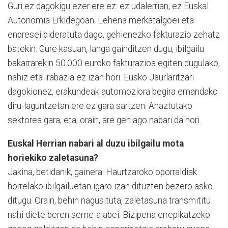
Guri ez dagokigu ezer ere ez: ez udalerrian, ez Euskal
Autonomia Erkidegoan. Lehena merkatalgoei eta
enpresei bideratuta dago, gehienezko fakturazio zehatz
batekin. Gure kasuan, langa gainditzen dugu, ibilgailu
bakarrarekin 50.000 euroko fakturazioa egiten dugulako,
nahiz eta irabazia ez izan hori. Eusko Jaurlaritzari
dagokionez, erakundeak automoziora begira emandako
diru-laguntzetan ere ez gara sartzen. Ahaztutako
sektorea gara, eta, orain, are gehiago nabari da hori.
Euskal Herrian nabari al duzu ibilgailu mota
horiekiko zaletasuna?
Jakina, betidanik, gainera. Haurtzaroko oporraldiak
horrelako ibilgailuetan igaro izan dituzten bezero asko
ditugu. Orain, behin nagusituta, zaletasuna transmititu
nahi diete beren seme-alabei. Bizipena errepikatzeko