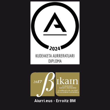
Aiurri.eus - Erroitz BM