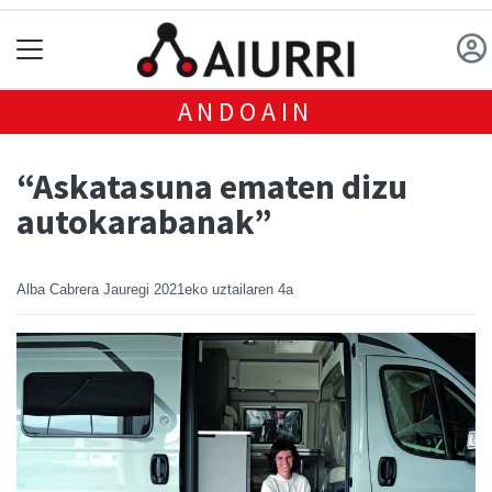
ANDOAIN
“Askatasuna ematen dizu
autokarabanak”
Alba Cabrera Jauregi
2021eko uztailaren 4a