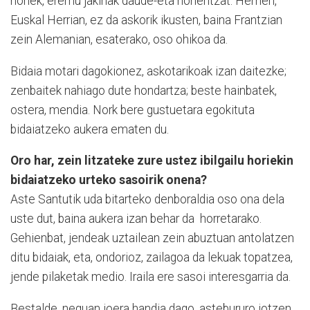
horiek, eremu jakinak daude-eta horientzat. Hemen,
Euskal Herrian, ez da askorik ikusten, baina Frantzian
zein Alemanian, esaterako, oso ohikoa da.
Bidaia motari dagokionez, askotarikoak izan daitezke;
zenbaitek nahiago dute hondartza; beste hainbatek,
ostera, mendia. Nork bere gustuetara egokituta
bidaiatzeko aukera ematen du.
Oro har, zein litzateke zure ustez ibilgailu horiekin
bidaiatzeko urteko sasoirik onena?
Aste Santutik uda bitarteko denboraldia oso ona dela
uste dut, baina aukera izan behar da horretarako.
Gehienbat, jendeak uztailean zein abuztuan antolatzen
ditu bidaiak, eta, ondorioz, zailagoa da lekuak topatzea,
jende pilaketak medio. Iraila ere sasoi interesgarria da.
Bestalde, neguan joera handia dago, astebururo jotzen