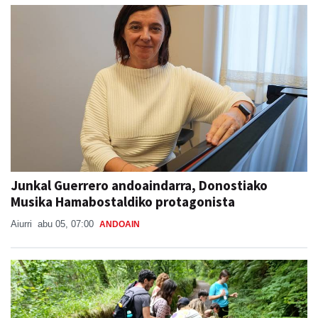
Junkal Guerrero andoaindarra, Donostiako
Musika Hamabostaldiko protagonista
Aiurri
abu 05, 07:00
ANDOAIN