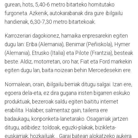
gurean, hots, 5,40-6 metro bitarteko hornitutako
furgoneta. Azkenik, autokarabanak dira gure ibilgailu
handienak, 6,30-7,30 metro bitartekoak.
Karrozeriari dagokionez, hamaika enpresarekin egiten
dugu lan: Eriba (Alemania), Benimar (Peñiskola), Hymer
(Alemania), Etrusko (Italia) eta Pilote (Frantzia), besteak
beste. Aldiz, motorretan, oro har, Fiat eta Ford markekin
egiten dugu lan, baita noizean behin Mercedesekin ere.
Normalean, orain, ibilgailu berriak ditugu salgai. Izan ere,
egoera dela-eta, ez dira gugana iristen bigarren eskuko
produktuak, bezeroak saldu egiten baititu internet
erabilita. Halaber, salmentaz gain, tailerra ere
badaukagu, konponketa-lanetarako. Osagarriak jartzen
ditugu, adibidez: toldoak, eguzki-plakak, bizikleta-
euskarriak, hozkailuak… Garai batean alokatzeko aukera