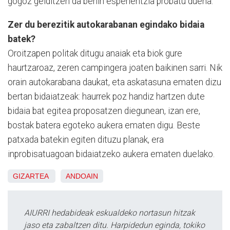
gogoz gelditzen da behin esperientzia probatu duena.
Zer du berezitik autokarabanan egindako bidaia
batek?
Oroitzapen politak ditugu anaiak eta biok gure
haurtzaroaz, zeren campingera joaten baikinen sarri. Nik
orain autokarabana daukat, eta askatasuna ematen dizu
bertan bidaiatzeak: haurrek poz handiz hartzen dute
bidaia bat egitea proposatzen diegunean, izan ere,
bostak batera egoteko aukera ematen digu. Beste
patxada batekin egiten dituzu planak, era
inprobisatuagoan bidaiatzeko aukera ematen duelako.
GIZARTEA
ANDOAIN
AIURRI hedabideak eskualdeko nortasun hitzak
jaso eta zabaltzen ditu. Harpidedun eginda, tokiko