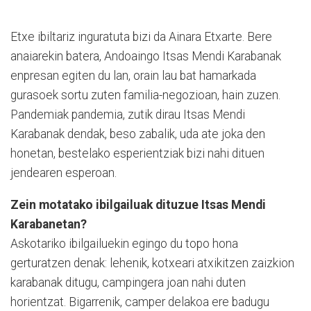
Etxe ibiltariz inguratuta bizi da Ainara Etxarte. Bere
anaiarekin batera, Andoaingo Itsas Mendi Karabanak
enpresan egiten du lan, orain lau bat hamarkada
gurasoek sortu zuten familia-negozioan, hain zuzen.
Pandemiak pandemia, zutik dirau Itsas Mendi
Karabanak dendak, beso zabalik, uda ate joka den
honetan, bestelako esperientziak bizi nahi dituen
jendearen esperoan.
Zein motatako ibilgailuak dituzue Itsas Mendi
Karabanetan?
Askotariko ibilgailuekin egingo du topo hona
gerturatzen denak: lehenik, kotxeari atxikitzen zaizkion
karabanak ditugu, campingera joan nahi duten
horientzat. Bigarrenik, camper delakoa ere badugu