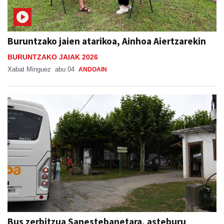
Buruntzako jaien atarikoa, Ainhoa Aiertzarekin
BURUNTZAKO JAIAK 2026
Xabat Minguez
abu 04
ANDOAIN
Bus zerbitzua Sanestebanetara, asteburu