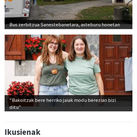
Bus zerbitzua Sanestebanetara, asteburu honetan
"Bakoitzak bere herriko jaiak modu berezian bizi
ditu"
Ikusienak