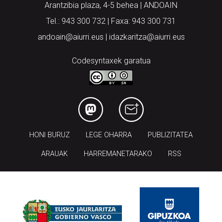
Arantzibia plaza, 4-5 behea | ANDOAIN
Tel.: 943 300 732 | Faxa: 943 300 731
andoain@aiurri.eus | idazkaritza@aiurri.eus
Codesyntaxek garatua
HONI BURUZ
LEGE OHARRA
PUBLIZITATEA
ARAUAK
HARREMANETARAKO
RSS