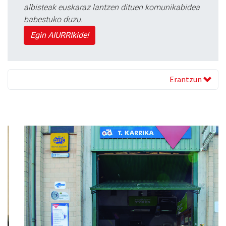
albisteak euskaraz lantzen dituen komunikabidea
babestuko duzu.
Egin AIURRIkide!
Erantzun