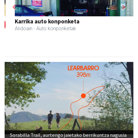
Previous
Next
Karrika auto konponketa
Andoain
- Auto konponketak
Sorabilla Trail, aurtengo jaietako berrikuntza nagusia