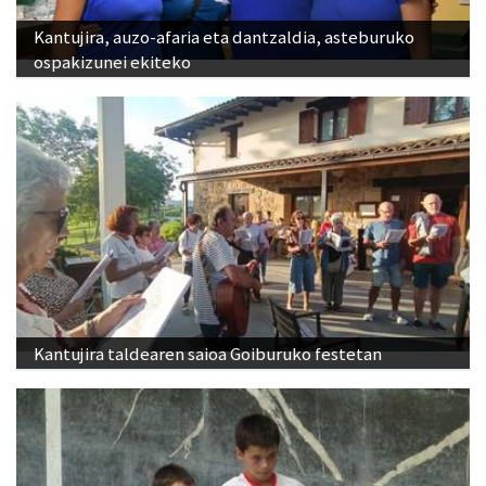
Kantujira, auzo-afaria eta dantzaldia, asteburuko
ospakizunei ekiteko
Kantujira taldearen saioa Goiburuko festetan