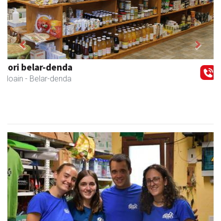
Previous
Next
Bengoetxea autoeskola
Andoain
- Autoeskolak