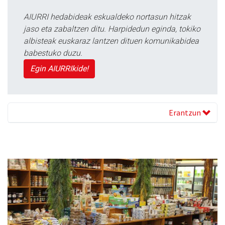
AIURRI hedabideak eskualdeko nortasun hitzak
jaso eta zabaltzen ditu. Harpidedun eginda, tokiko
albisteak euskaraz lantzen dituen komunikabidea
babestuko duzu.
Egin AIURRIkide!
Erantzun