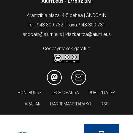
Aiurri.eus - Erroitz BM
Arantzibia plaza, 4-5 behea | ANDOAIN
Tel.: 943 300 732 | Faxa: 943 300 731
andoain@aiurri.eus | idazkaritza@aiurri.eus
Codesyntaxek garatua
HONI BURUZ
LEGE OHARRA
PUBLIZITATEA
ARAUAK
HARREMANETARAKO
RSS