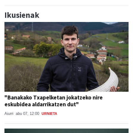
Ikusienak
"Banakako Txapelketan jokatzeko nire
eskubidea aldarrikatzen dut"
Aiurri
abu 07, 12:00
URNIETA