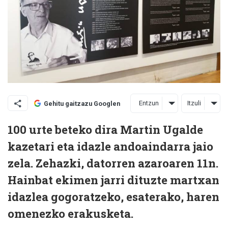
Entzun
Itzuli
Gehitu gaitzazu Googlen
100 urte beteko dira Martin Ugalde
kazetari eta idazle andoaindarra jaio
zela. Zehazki, datorren azaroaren 11n.
Hainbat ekimen jarri dituzte martxan
idazlea gogoratzeko, esaterako, haren
omenezko erakusketa.