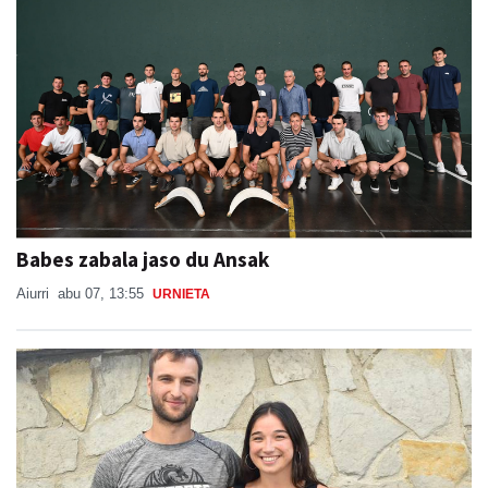
Babes zabala jaso du Ansak
Aiurri
abu 07, 13:55
URNIETA