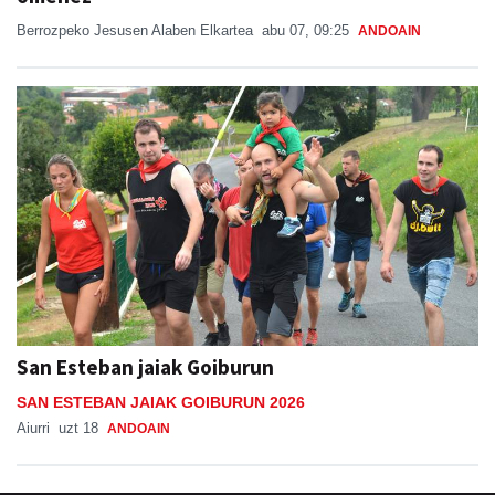
Berrozpeko Jesusen Alaben Elkartea
abu 07, 09:25
ANDOAIN
San Esteban jaiak Goiburun
SAN ESTEBAN JAIAK GOIBURUN 2026
Aiurri
uzt 18
ANDOAIN