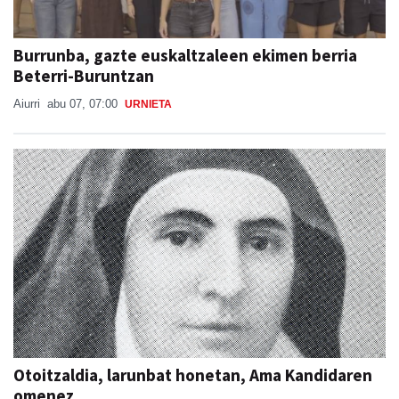
Burrunba, gazte euskaltzaleen ekimen berria
Beterri-Buruntzan
Aiurri
abu 07, 07:00
URNIETA
Otoitzaldia, larunbat honetan, Ama Kandidaren
omenez