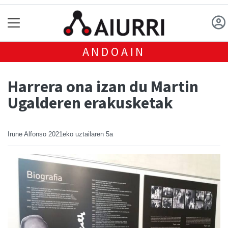
ANDOAIN
Harrera ona izan du Martin
Ugalderen erakusketak
Irune Alfonso
2021eko uztailaren 5a