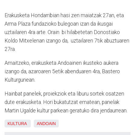
Erakusketa Hondarribian hasi zen maiatzak 27an, eta
Arma Plaza fundazioko bulegoan izan da ikusgai
uztailaren 4ra arte. Orain bi hilabetetan Donostiako
Koldo Mitxelenan izango da, uztailaren 7tik abuztuaren
27ra.
Amaitzeko, erakusketa Andoainen ikusteko aukera
izango da, azaroaren 5etik abenduaren 4ra, Bastero
Kulturgunean.
Hainbat panelek, proiekziok eta liburu sortek osatzen
dute erakusketa. Hori bukatutzat ematean, panelak
Martin Ugalde kultur parkean geratuko dira jendaurrean.
KULTURA
ANDOAIN