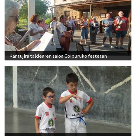
Kantujira taldearen saioa Goiburuko festetan