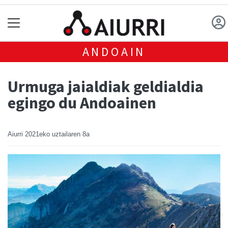
ANDOAIN
Urmuga jaialdiak geldialdia
egingo du Andoainen
Aiurri
2021eko uztailaren 8a