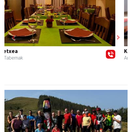
Previous
Next
Kulunka aeroyoga zentroa
Andoain
- Aeroyoga