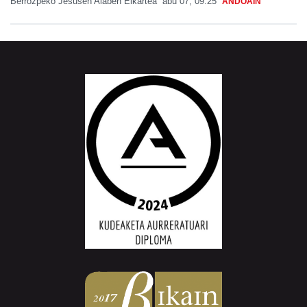
Berrozpeko Jesusen Alaben Elkartea
abu 07, 09:25
ANDOAIN