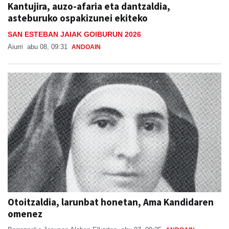
Kantujira, auzo-afaria eta dantzaldia,
asteburuko ospakizunei ekiteko
SAN ESTEBAN JAIAK GOIBURUN 2026
Aiurri
abu 08, 09:31
ANDOAIN
Otoitzaldia, larunbat honetan, Ama Kandidaren
omenez