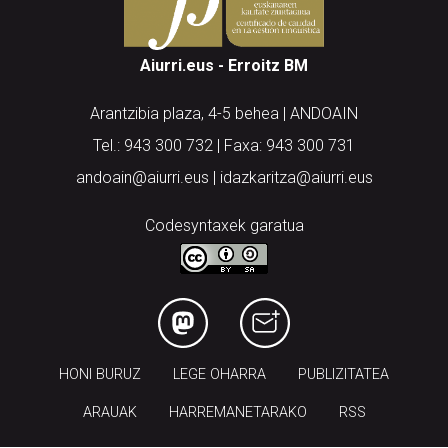
Aiurri.eus - Erroitz BM
Arantzibia plaza, 4-5 behea | ANDOAIN
Tel.: 943 300 732 | Faxa: 943 300 731
andoain@aiurri.eus | idazkaritza@aiurri.eus
Codesyntaxek garatua
HONI BURUZ
LEGE OHARRA
PUBLIZITATEA
ARAUAK
HARREMANETARAKO
RSS