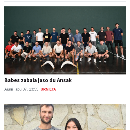
Babes zabala jaso du Ansak
Aiurri
abu 07, 13:55
URNIETA