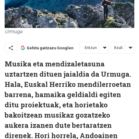
Urmuga
Entzun
Itzuli
Gehitu gaitzazu Googlen
Musika eta mendizaletasuna
uztartzen dituen jaialdia da Urmuga.
Hala, Euskal Herriko mendilerroetan
barrena, hamaika geldialdi egiten
ditu proiektuak, eta horietako
bakoitzean musikaz gozatzeko
aukera izanen dute bertaratzen
direnek. Hori horrela, Andoainen