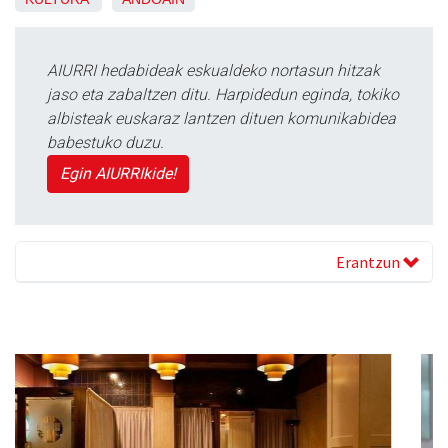
AIURRI hedabideak eskualdeko nortasun hitzak
jaso eta zabaltzen ditu. Harpidedun eginda, tokiko
albisteak euskaraz lantzen dituen komunikabidea
babestuko duzu.
Egin AIURRIkide!
Erantzun