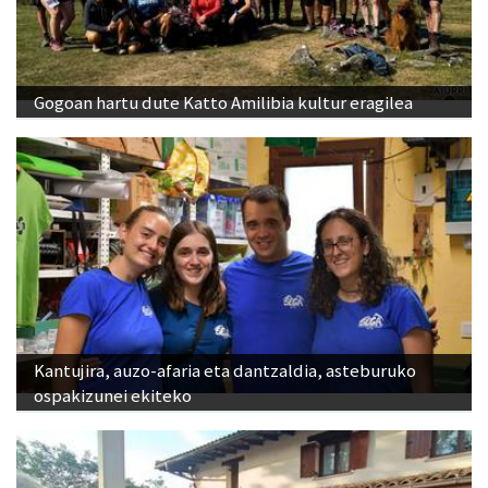
Gogoan hartu dute Katto Amilibia kultur eragilea
Kantujira, auzo-afaria eta dantzaldia, asteburuko
ospakizunei ekiteko