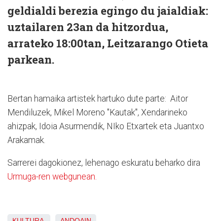
geldialdi berezia egingo du jaialdiak:
uztailaren 23an da hitzordua,
arrateko 18:00tan, Leitzarango Otieta
parkean.
Bertan hamaika artistek hartuko dute parte: Aitor
Mendiluzek, Mikel Moreno "Kautak", Xendarineko
ahizpak, Idoia Asurmendik, NIko Etxartek eta Juantxo
Arakamak.
Sarrerei dagokionez, lehenago eskuratu beharko dira
Urmuga-ren webgunean.
KULTURA
ANDOAIN