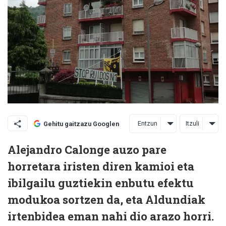
Entzun
Itzuli
Gehitu gaitzazu Googlen
Alejandro Calonge auzo pare
horretara iristen diren kamioi eta
ibilgailu guztiekin enbutu efektu
modukoa sortzen da, eta Aldundiak
irtenbidea eman nahi dio arazo horri.