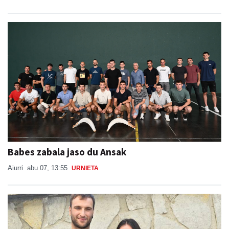
Babes zabala jaso du Ansak
Aiurri
abu 07, 13:55
URNIETA