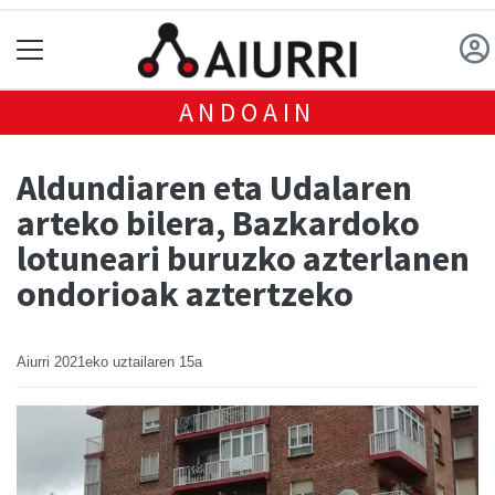
ANDOAIN
Aldundiaren eta Udalaren
arteko bilera, Bazkardoko
lotuneari buruzko azterlanen
ondorioak aztertzeko
Aiurri
2021eko uztailaren 15a