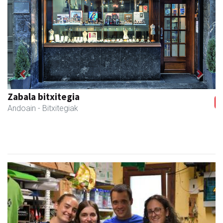
Previous
Next
Zabala bitxitegia
Andoain
- Bitxitegiak