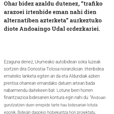
Ohar bidez azaldu dutenez, “trafiko
arazoei irtenbide eman nahi dien
alternatiben azterketa” aurkeztuko
diote Andoaingo Udal ordezkariei.
Ezaguna denez, Urumeako autobidean soka luzeak
sortzen dira Donostia-Tolosa noranzkoan. Irtenbidea
emateko lanketa egiten ari da eta Aldundiak azken
prentsa oharrean emandako datuen artean bada
nabarmendu daitekeen bat. Lotune berri horren
finantziazioa bidesarien kontura egin nahi du: “A
ndoain
gurutzatzen duen errepide tarte hau bidesariari lotuta
egonik, Bidegiri dagokio hobekuntza hori proiektatu,