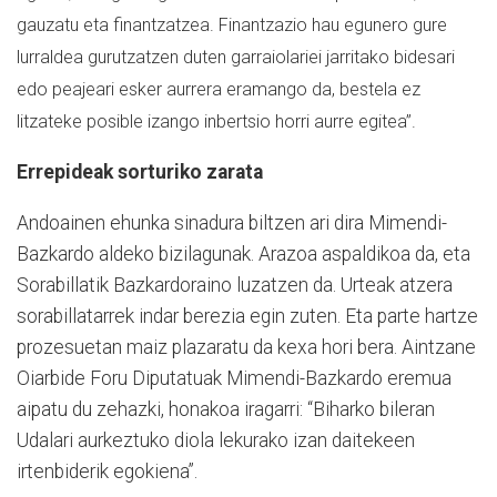
gauzatu eta finantzatzea. Finantzazio hau egunero gure
lurraldea gurutzatzen duten garraiolariei jarritako bidesari
edo peajeari esker aurrera eramango da, bestela ez
litzateke posible izango inbertsio horri aurre egitea”.
Errepideak sorturiko zarata
Andoainen ehunka sinadura biltzen ari dira Mimendi-
Bazkardo aldeko bizilagunak. Arazoa aspaldikoa da, eta
Sorabillatik Bazkardoraino luzatzen da. Urteak atzera
sorabillatarrek indar berezia egin zuten. Eta parte hartze
prozesuetan maiz plazaratu da kexa hori bera. Aintzane
Oiarbide Foru Diputatuak Mimendi-Bazkardo eremua
aipatu du zehazki, honakoa iragarri: “B
iharko bileran
Udalari aurkeztuko diola lekurako izan daitekeen
irtenbiderik egokiena”.