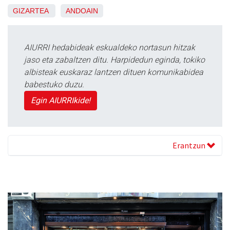
GIZARTEA
ANDOAIN
AIURRI hedabideak eskualdeko nortasun hitzak
jaso eta zabaltzen ditu. Harpidedun eginda, tokiko
albisteak euskaraz lantzen dituen komunikabidea
babestuko duzu.
Egin AIURRIkide!
Erantzun