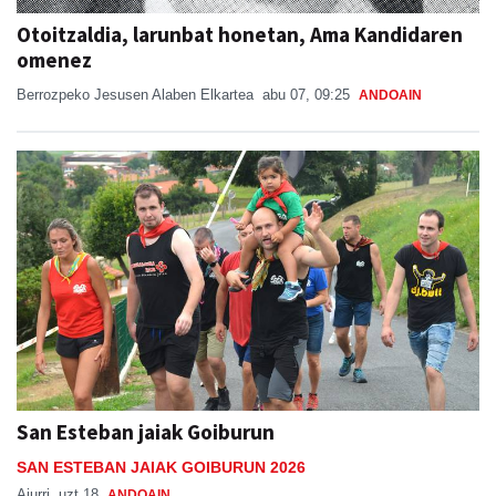
Otoitzaldia, larunbat honetan, Ama Kandidaren
omenez
Berrozpeko Jesusen Alaben Elkartea
abu 07, 09:25
ANDOAIN
San Esteban jaiak Goiburun
SAN ESTEBAN JAIAK GOIBURUN 2026
Aiurri
uzt 18
ANDOAIN