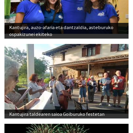
Kantujira, auzo-afaria eta dantzaldia, asteburuko
ospakizunei ekiteko
Kantujira taldearen saioa Goiburuko festetan