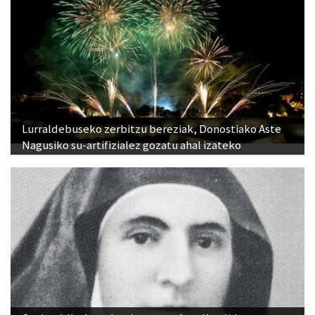
Lurraldebuseko zerbitzu bereziak, Donostiako Aste
Nagusiko su-artifizialez gozatu ahal izateko