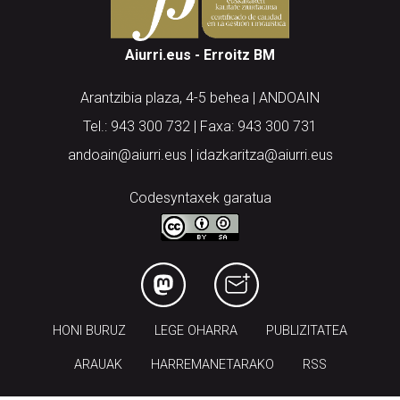
Aiurri.eus - Erroitz BM
Arantzibia plaza, 4-5 behea | ANDOAIN
Tel.: 943 300 732 | Faxa: 943 300 731
andoain@aiurri.eus | idazkaritza@aiurri.eus
Codesyntaxek garatua
HONI BURUZ
LEGE OHARRA
PUBLIZITATEA
ARAUAK
HARREMANETARAKO
RSS