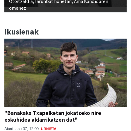
Otoitzaldia, larunbat honetan, Ama Kandidaren
omenez
Ikusienak
"Banakako Txapelketan jokatzeko nire
eskubidea aldarrikatzen dut"
Aiurri
abu 07, 12:00
URNIETA