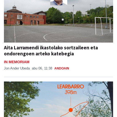
Aita Larramendi ikastolako sortzaileen eta
ondorengoen arteko katebegia
IN MEMORIAM
Jon Ander Ubeda
abu 06, 11:38
ANDOAIN