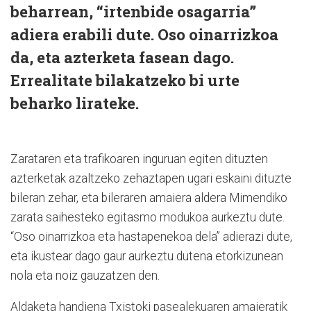
beharrean, “irtenbide osagarria”
adiera erabili dute. Oso oinarrizkoa
da, eta azterketa fasean dago.
Errealitate bilakatzeko bi urte
beharko lirateke.
Zarataren eta trafikoaren inguruan egiten dituzten
azterketak azaltzeko zehaztapen ugari eskaini dituzte
bileran zehar, eta bileraren amaiera aldera Mimendiko
zarata saihesteko egitasmo modukoa aurkeztu dute.
“Oso oinarrizkoa eta hastapenekoa dela” adierazi dute,
eta ikustear dago gaur aurkeztu dutena etorkizunean
nola eta noiz gauzatzen den.
Aldaketa handiena Txistoki pasealekuaren amaieratik