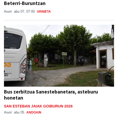
Beterri-Buruntzan
Aiurri
abu 07, 07:00
URNIETA
Bus zerbitzua Sanestebanetara, asteburu
honetan
SAN ESTEBAN JAIAK GOIBURUN 2026
Aiurri
abu 05
ANDOAIN