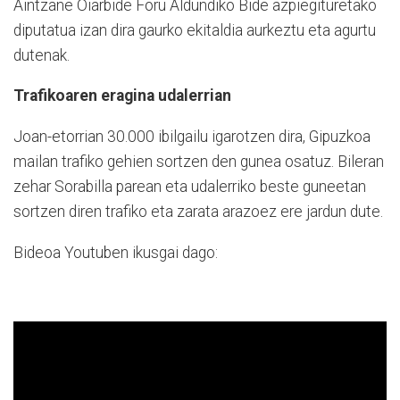
Aintzane Oiarbide Foru Aldundiko Bide azpiegituretako
diputatua izan dira gaurko ekitaldia aurkeztu eta agurtu
dutenak.
Trafikoaren eragina udalerrian
Joan-etorrian 30.000 ibilgailu igarotzen dira, Gipuzkoa
mailan trafiko gehien sortzen den gunea osatuz. Bileran
zehar Sorabilla parean eta udalerriko beste guneetan
sortzen diren trafiko eta zarata arazoez ere jardun dute.
Bideoa Youtuben ikusgai dago: