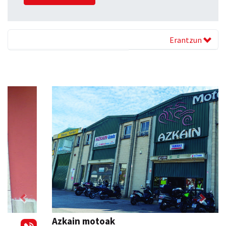
Erantzun
Previous
Next
Azkain motoak