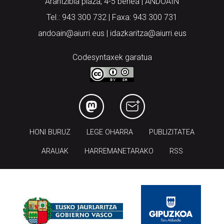
Arantzibia plaza, 4-5 behea | ANDOAIN
Tel.: 943 300 732 | Faxa: 943 300 731
andoain@aiurri.eus | idazkaritza@aiurri.eus
Codesyntaxek garatua
HONI BURUZ
LEGE OHARRA
PUBLIZITATEA
ARAUAK
HARREMANETARAKO
RSS