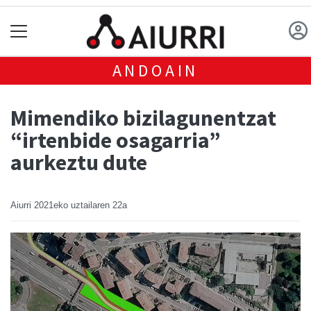
ANDOAIN
Mimendiko bizilagunentzat
“irtenbide osagarria”
aurkeztu dute
Aiurri
2021eko uztailaren 22a