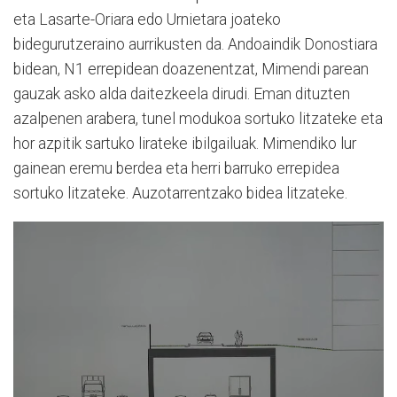
eta Lasarte-Oriara edo Urnietara joateko
bidegurutzeraino aurrikusten da. Andoaindik Donostiara
bidean, N1 errepidean doazenentzat, Mimendi parean
gauzak asko alda daitezkeela dirudi. Eman dituzten
azalpenen arabera, tunel modukoa sortuko litzateke eta
hor azpitik sartuko lirateke ibilgailuak. Mimendiko lur
gainean eremu berdea eta herri barruko errepidea
sortuko litzateke. Auzotarrentzako bidea litzateke.