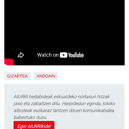
GIZARTEA
ANDOAIN
AIURRI hedabideak eskualdeko nortasun hitzak
jaso eta zabaltzen ditu. Harpidedun eginda, tokiko
albisteak euskaraz lantzen dituen komunikabidea
babestuko duzu.
Egin AIURRIkide!