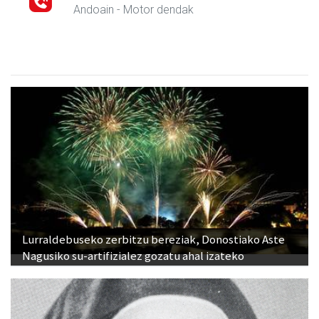
Andoain
- Motor dendak
Lurraldebuseko zerbitzu bereziak, Donostiako Aste
Nagusiko su-artifizialez gozatu ahal izateko