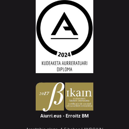
Aiurri.eus - Erroitz BM