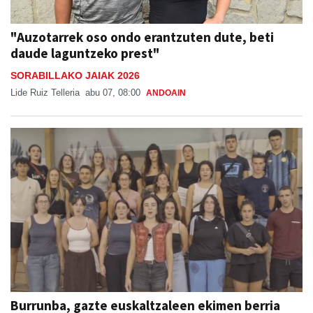
"Auzotarrek oso ondo erantzuten dute, beti
daude laguntzeko prest"
SORABILLAKO JAIAK 2026
Lide Ruiz Telleria
abu 07, 08:00
ANDOAIN
Burrunba, gazte euskaltzaleen ekimen berria