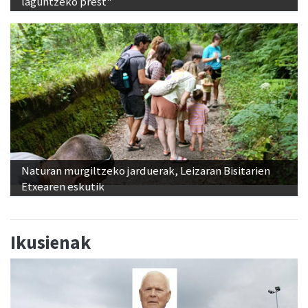
laguntzeko prest"
Naturan murgiltzeko jarduerak, Leizaran Bisitarien
Etxearen eskutik
Ikusienak