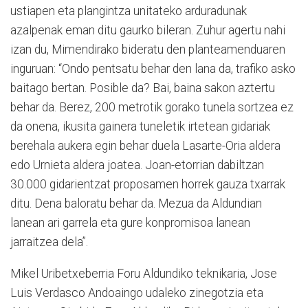
ustiapen eta plangintza unitateko arduradunak
azalpenak eman ditu gaurko bileran. Zuhur agertu nahi
izan du, Mimendirako bideratu den planteamenduaren
inguruan: “Ondo pentsatu behar den lana da, trafiko asko
baitago bertan. Posible da? Bai, baina sakon aztertu
behar da. Berez, 200 metrotik gorako tunela sortzea ez
da onena, ikusita gainera tuneletik irtetean gidariak
berehala aukera egin behar duela Lasarte-Oria aldera
edo Urnieta aldera joatea. Joan-etorrian dabiltzan
30.000 gidarientzat proposamen horrek gauza txarrak
ditu. Dena baloratu behar da. Mezua da Aldundian
lanean ari garrela eta gure konpromisoa lanean
jarraitzea dela”.
Mikel Uribetxeberria Foru Aldundiko teknikaria, Jose
Luis Verdasco Andoaingo udaleko zinegotzia eta