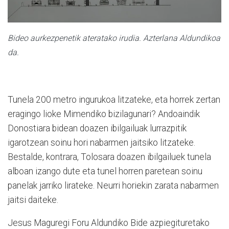
Bideo aurkezpenetik ateratako irudia. Azterlana Aldundikoa
da.
Tunela 200 metro ingurukoa litzateke, eta horrek zertan
eragingo lioke Mimendiko bizilagunari? Andoaindik
Donostiara bidean doazen ibilgailuak lurrazpitik
igarotzean soinu hori nabarmen jaitsiko litzateke.
Bestalde, kontrara, Tolosara doazen ibilgailuek tunela
alboan izango dute eta tunel horren paretean soinu
panelak jarriko lirateke. Neurri horiekin zarata nabarmen
jaitsi daiteke.
Jesus Maguregi Foru Aldundiko Bide azpiegituretako