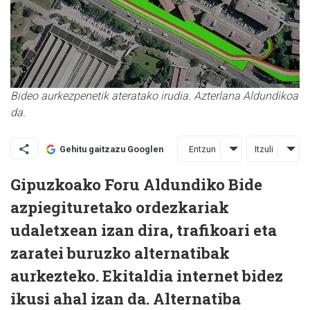
Bideo aurkezpenetik ateratako irudia. Azterlana Aldundikoa
da.
Entzun
Itzuli
Gehitu gaitzazu Googlen
Gipuzkoako Foru Aldundiko Bide
azpiegituretako ordezkariak
udaletxean izan dira, trafikoari eta
zaratei buruzko alternatibak
aurkezteko. Ekitaldia internet bidez
ikusi ahal izan da. Alternatiba