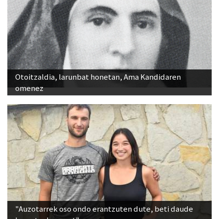
Otoitzaldia, larunbat honetan, Ama Kandidaren
omenez
"Auzotarrek oso ondo erantzuten dute, beti daude