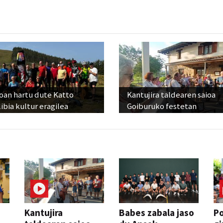
oan hartu dute Katto
Kantujira taldearen saioa
ibia kultur eragilea
Goiburuko festetan
Kantujira
Babes zabala jaso
P