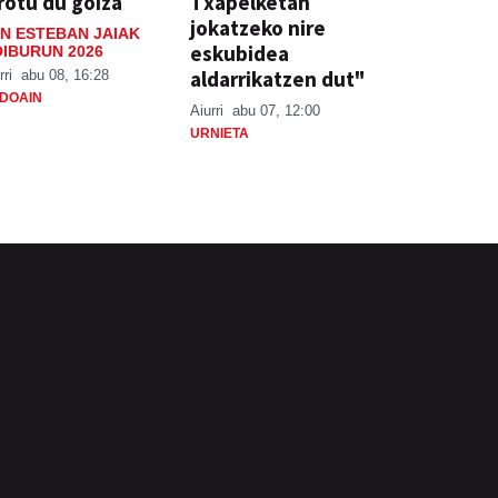
rotu du goiza
Txapelketan
jokatzeko nire
N ESTEBAN JAIAK
eskubidea
IBURUN 2026
aldarrikatzen dut"
rri
abu 08, 16:28
DOAIN
Aiurri
abu 07, 12:00
URNIETA