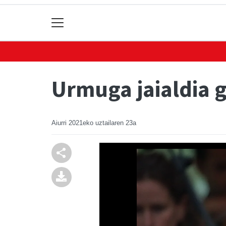
Urmuga jaialdia 
Aiurri
2021eko uztailaren 23a