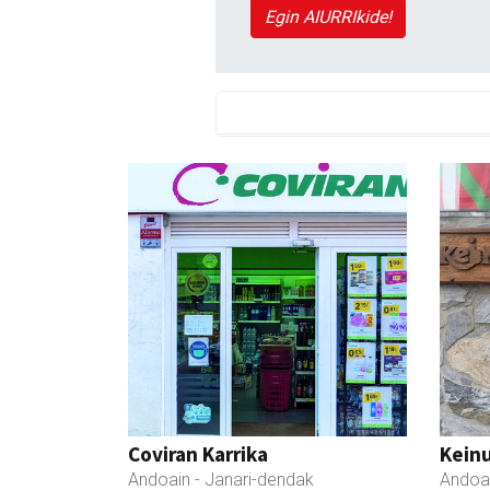
Egin AIURRIkide!
Coviran Karrika
Keinu
Andoain
- Janari-dendak
Andoa