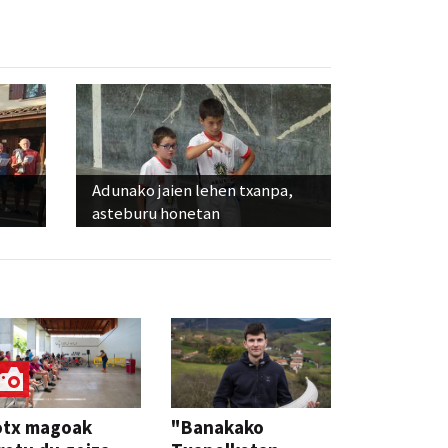
Adunako jaien lehen txanpa,
asteburu honetan
otx magoak
"Banakako