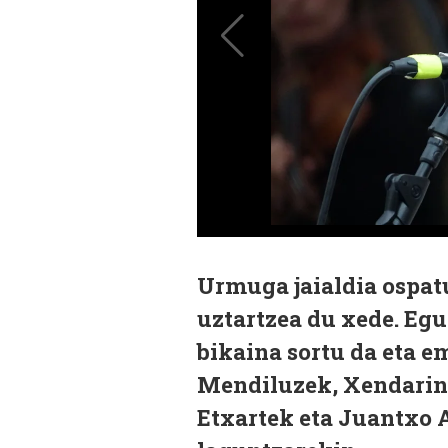
Urmuga jaialdia ospat
uztartzea du xede. Egu
bikaina sortu da eta e
Mendiluzek, Xendarin
Etxartek eta Juantxo 