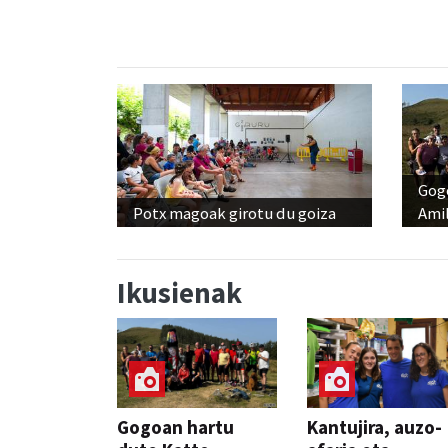
Gog
Potx magoak girotu du goiza
Amil
Ikusienak
Gogoan hartu
Kantujira, auzo-