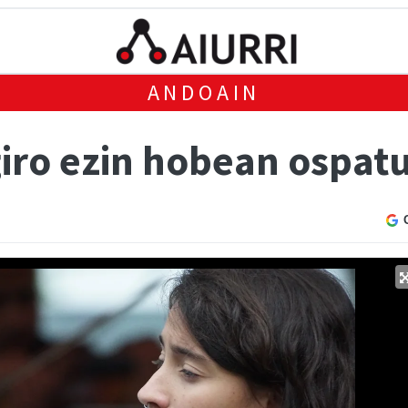
ANDOAIN
giro ezin hobean ospat