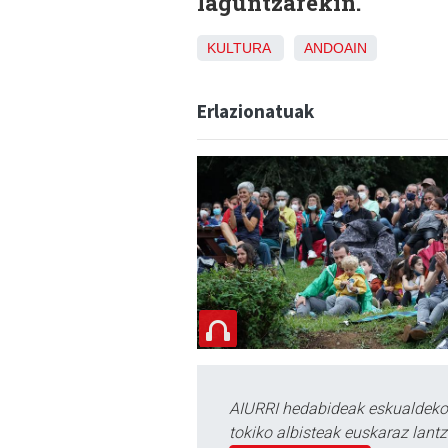
laguntzarekin.
KULTURA
ANDOAIN
Erlazionatuak
AIURRI hedabideak eskualdeko n
tokiko albisteak euskaraz lan