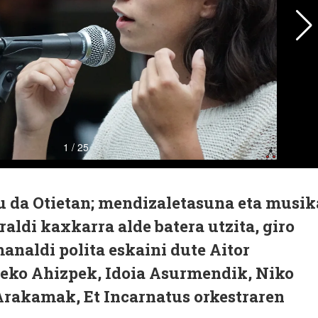
u da Otietan; mendizaletasuna eta musik
raldi kaxkarra alde batera utzita, giro
manaldi polita eskaini dute Aitor
eko Ahizpek, Idoia Asurmendik, Niko
Arakamak, Et Incarnatus orkestraren