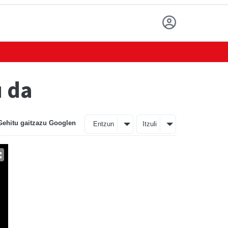
u da
Gehitu gaitzazu Googlen
Entzun
Itzuli