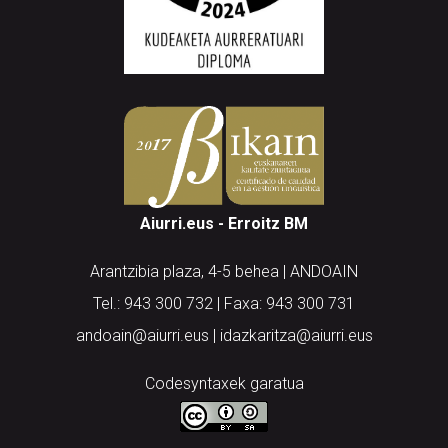
Aiurri.eus - Erroitz BM
Arantzibia plaza, 4-5 behea | ANDOAIN
Tel.: 943 300 732 | Faxa: 943 300 731
andoain@aiurri.eus | idazkaritza@aiurri.eus
Codesyntaxek garatua