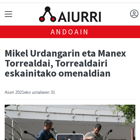
ANDOAIN
Mikel Urdangarin eta Manex
Torrealdai, Torrealdairi
eskainitako omenaldian
Aiurri
2021eko uztailaren 31