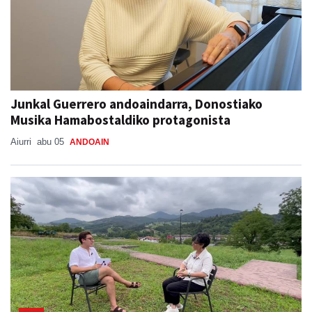
Junkal Guerrero andoaindarra, Donostiako
Musika Hamabostaldiko protagonista
Aiurri
abu 05
ANDOAIN