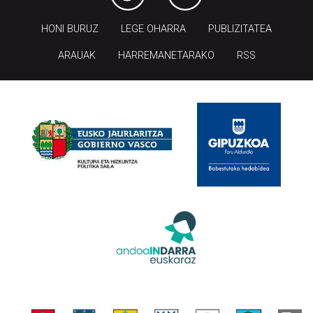
HONI BURUZ
LEGE OHARRA
PUBLIZITATEA
ARAUAK
HARREMANETARAKO
RSS