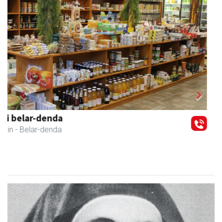
Previous
Next
Hiru Jatetxea
Andoain
- Tabernak