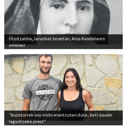
Otoitzaldia, larunbat honetan, Ama Kandidaren
omenez
"Auzotarrek oso ondo erantzuten dute, beti daude
laguntzeko prest"