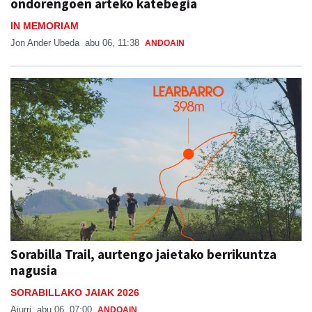
ondorengoen arteko katebegia
IN MEMORIAM
Jon Ander Ubeda
abu 06, 11:38
ANDOAIN
Sorabilla Trail, aurtengo jaietako berrikuntza
nagusia
SORABILLAKO JAIAK 2026
Aiurri
abu 06, 07:00
ANDOAIN