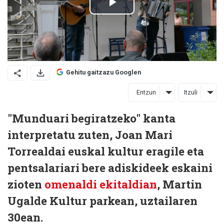
Gehitu gaitzazu Googlen
Entzun
Itzuli
"Munduari begiratzeko" kanta
interpretatu zuten, Joan Mari
Torrealdai euskal kultur eragile eta
pentsalariari bere adiskideek eskaini
zioten
omenaldi ekitaldian
, Martin
Ugalde Kultur parkean, uztailaren
30ean.