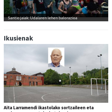
Santio jaiak: Udalaren lehen balorazioa
Ikusienak
Aita Larramendi ikastolako sortzaileen eta