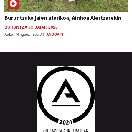
Buruntzako jaien atarikoa, Ainhoa Aiertzarekin
BURUNTZAKO JAIAK 2026
Xabat Minguez
abu 04
ANDOAIN