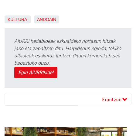
KULTURA
ANDOAIN
AIURRI hedabideak eskualdeko nortasun hitzak
jaso eta zabaltzen ditu. Harpidedun eginda, tokiko
albisteak euskaraz lantzen dituen komunikabidea
babestuko duzu.
Egin AIURRIkide!
Erantzun