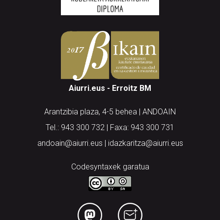
Aiurri.eus - Erroitz BM
Arantzibia plaza, 4-5 behea | ANDOAIN
Tel.: 943 300 732 | Faxa: 943 300 731
andoain@aiurri.eus | idazkaritza@aiurri.eus
Codesyntaxek garatua