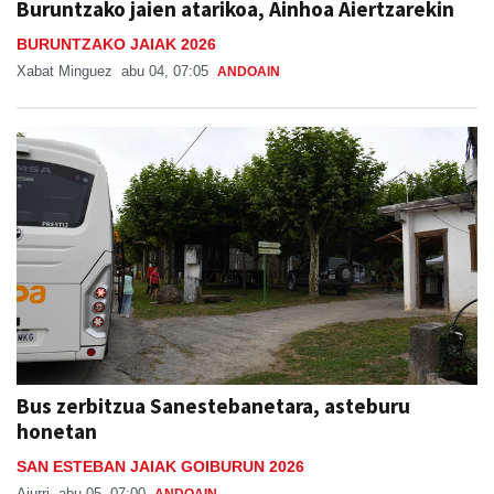
Buruntzako jaien atarikoa, Ainhoa Aiertzarekin
BURUNTZAKO JAIAK 2026
Xabat Minguez
abu 04, 07:05
ANDOAIN
Bus zerbitzua Sanestebanetara, asteburu
honetan
SAN ESTEBAN JAIAK GOIBURUN 2026
Aiurri
abu 05, 07:00