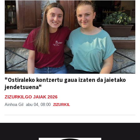
"Ostiraleko kontzertu gaua izaten da jaietako
jendetsuena"
ZIZURKILGO JAIAK 2026
Ainhoa Gil
abu 04, 08:00
ZIZURKIL