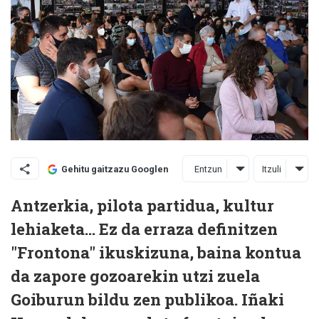
Entzun
Itzuli
Gehitu gaitzazu Googlen
Antzerkia, pilota partidua, kultur
lehiaketa… Ez da erraza definitzen
"Frontona" ikuskizuna, baina kontua
da zapore gozoarekin utzi zuela
Goiburun bildu zen publikoa. Iñaki