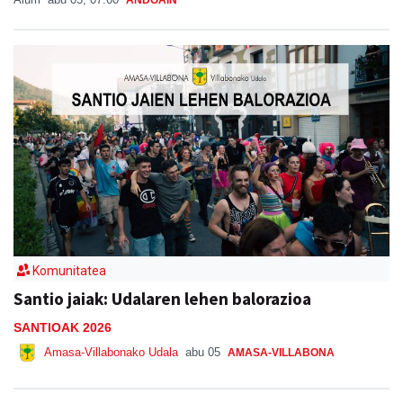
ANDOAIN
Komunitatea
Santio jaiak: Udalaren lehen balorazioa
SANTIOAK 2026
Amasa-Villabonako Udala
abu 05
AMASA-VILLABONA