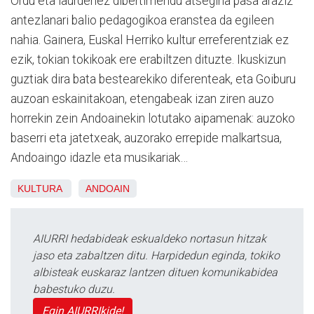
Ordu eta laurdenez dibertimendu atsegina pasa araziz
antezlanari balio pedagogikoa eranstea da egileen
nahia. Gainera, Euskal Herriko kultur erreferentziak ez
ezik, tokian tokikoak ere erabiltzen dituzte. Ikuskizun
guztiak dira bata bestearekiko diferenteak, eta Goiburu
auzoan eskainitakoan, etengabeak izan ziren auzo
horrekin zein Andoainekin lotutako aipamenak: auzoko
baserri eta jatetxeak, auzorako errepide malkartsua,
Andoaingo idazle eta musikariak…
KULTURA
ANDOAIN
AIURRI hedabideak eskualdeko nortasun hitzak
jaso eta zabaltzen ditu. Harpidedun eginda, tokiko
albisteak euskaraz lantzen dituen komunikabidea
babestuko duzu.
Egin AIURRIkide!