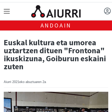
ANDOAIN
Euskal kultura eta umorea
uztartzen dituen "Frontona"
ikuskizuna, Goiburun eskaini
zuten
Aiurri
2021eko abuztuaren 2a