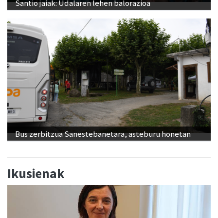
Santio jaiak: Udalaren lehen balorazioa
Bus zerbitzua Sanestebanetara, asteburu honetan
Ikusienak