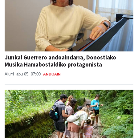
Junkal Guerrero andoaindarra, Donostiako
Musika Hamabostaldiko protagonista
Aiurri
abu 05, 07:00
ANDOAIN