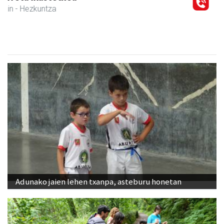
Andoain
-
Adunako jaien lehen txanpa, asteburu honetan