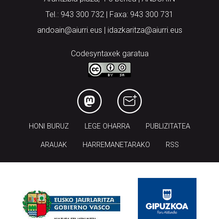
Tel.: 943 300 732 | Faxa: 943 300 731
andoain@aiurri.eus | idazkaritza@aiurri.eus
Codesyntaxek garatua
HONI BURUZ
LEGE OHARRA
PUBLIZITATEA
ARAUAK
HARREMANETARAKO
RSS