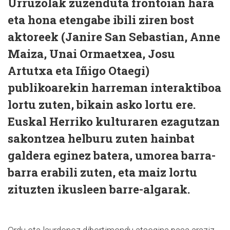
Urruzolak zuzenduta frontoian hara
eta hona etengabe ibili ziren bost
aktoreek (Janire San Sebastian, Anne
Maiza, Unai Ormaetxea, Josu
Artutxa eta Iñigo Otaegi)
publikoarekin harreman interaktiboa
lortu zuten, bikain asko lortu ere.
Euskal Herriko kulturaren ezagutzan
sakontzea helburu zuten hainbat
galdera eginez batera, umorea barra-
barra erabili zuten, eta maiz lortu
zituzten ikusleen barre-algarak.