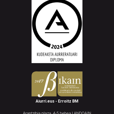
Aiurri.eus - Erroitz BM
Arantzibia plaza, 4-5 behea | ANDOAIN