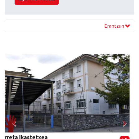
Erantzun
Previous
Next
Txindoki taberna