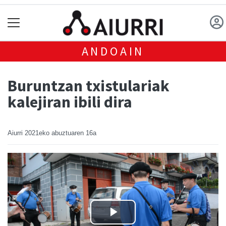
ANDOAIN
Buruntzan txistulariak
kalejiran ibili dira
Aiurri
2021eko abuztuaren 16a