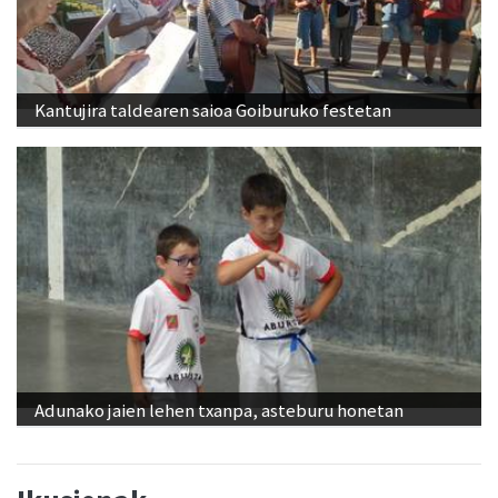
Kantujira taldearen saioa Goiburuko festetan
Adunako jaien lehen txanpa, asteburu honetan