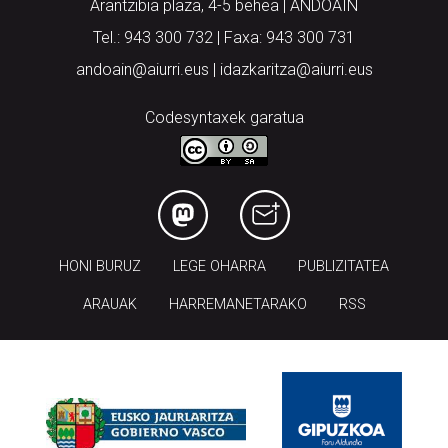
Arantzibia plaza, 4-5 behea | ANDOAIN
Tel.: 943 300 732 | Faxa: 943 300 731
andoain@aiurri.eus | idazkaritza@aiurri.eus
Codesyntaxek garatua
HONI BURUZ
LEGE OHARRA
PUBLIZITATEA
ARAUAK
HARREMANETARAKO
RSS