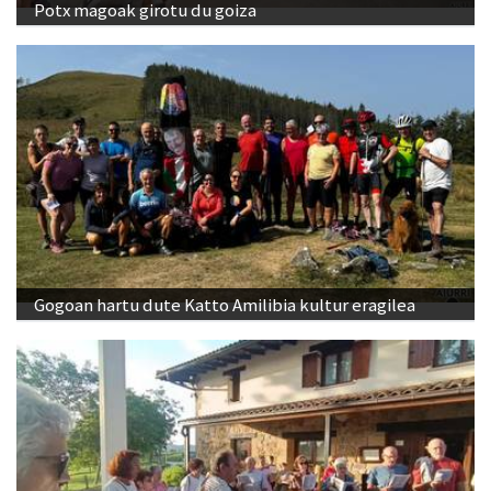
Potx magoak girotu du goiza
Gogoan hartu dute Katto Amilibia kultur eragilea