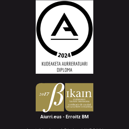
Aiurri.eus - Erroitz BM