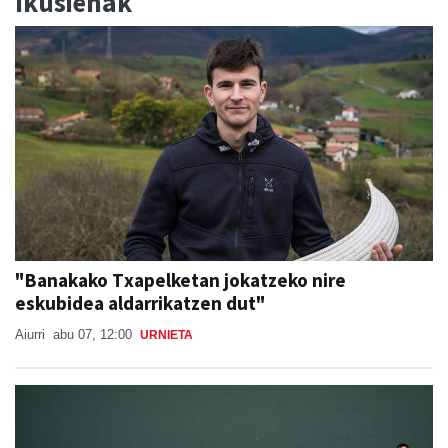
Ikusienak
"Banakako Txapelketan jokatzeko nire
eskubidea aldarrikatzen dut"
Aiurri
abu 07, 12:00
URNIETA