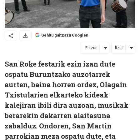
Gehitu gaitzazu Googlen
Entzun
Itzuli
San Roke festarik ezin izan dute
ospatu Buruntzako auzotarrek
aurten, baina horren ordez, Olagain
Txistularien elkarteko kideak
kalejiran ibili dira auzoan, musikak
berarekin dakarren alaitasuna
zabalduz. Ondoren, San Martin
parrokian meza ospatu dute, eta