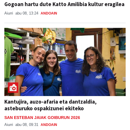
Gogoan hartu dute Katto Amilibia kultur eragilea
Aiurri
abu 08, 13:24
ANDOAIN
Kantujira, auzo-afaria eta dantzaldia,
asteburuko ospakizunei ekiteko
SAN ESTEBAN JAIAK GOIBURUN 2026
Aiurri
abu 08, 09:31
ANDOAIN