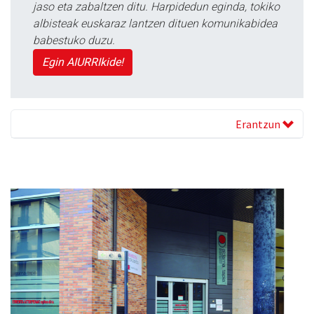
jaso eta zabaltzen ditu. Harpidedun eginda, tokiko
albisteak euskaraz lantzen dituen komunikabidea
babestuko duzu.
Egin AIURRIkide!
Erantzun