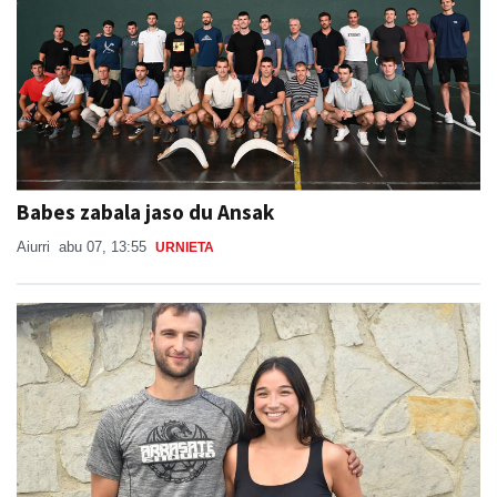
Babes zabala jaso du Ansak
Aiurri
abu 07, 13:55
URNIETA