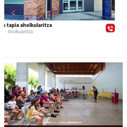
Previous
Next
NutriEskola
Andoain
- Ikasketak