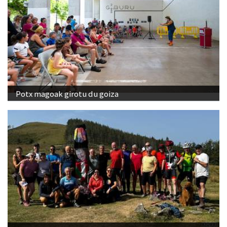
Potx magoak girotu du goiza