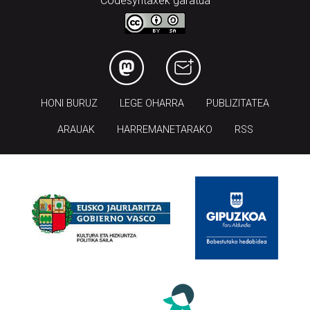
Codesyntaxek garatua
HONI BURUZ
LEGE OHARRA
PUBLIZITATEA
ARAUAK
HARREMANETARAKO
RSS