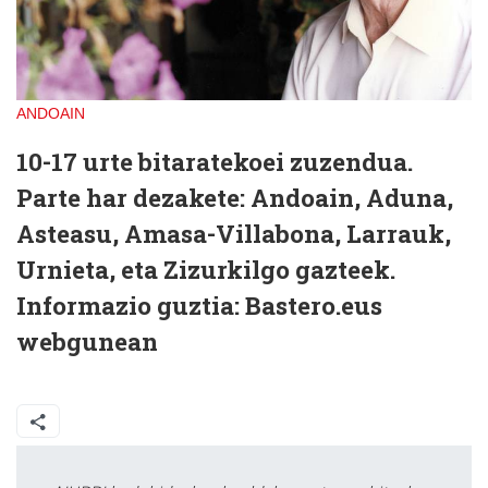
ANDOAIN
10-17 urte bitaratekoei zuzendua.
Parte har dezakete: Andoain, Aduna,
Asteasu, Amasa-Villabona, Larrauk,
Urnieta, eta Zizurkilgo gazteek.
Informazio guztia: Bastero.eus
webgunean