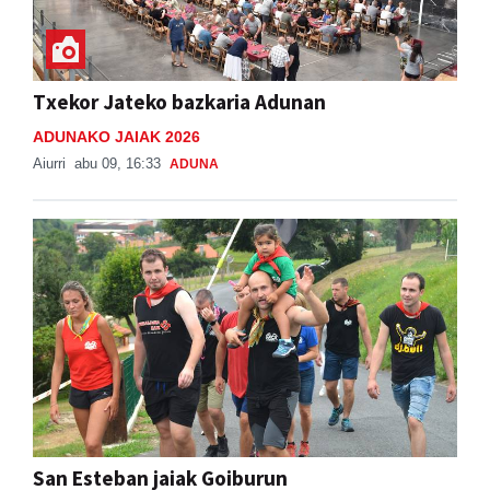
Txekor Jateko bazkaria Adunan
ADUNAKO JAIAK 2026
Aiurri
abu 09, 16:33
ADUNA
San Esteban jaiak Goiburun