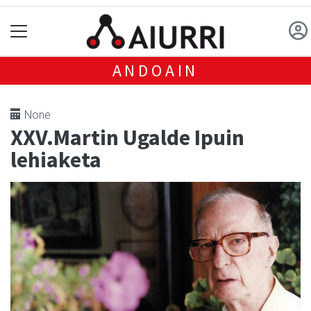
ANDOAIN
None
XXV.Martin Ugalde Ipuin
lehiaketa