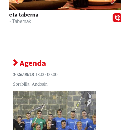
Previous
Next
Lur fisioterapia eta pilates zentroa
Andoain
- Fisioterapia
Agenda
2026/08/28
18:00-00:00
Sorabilla, Andoain