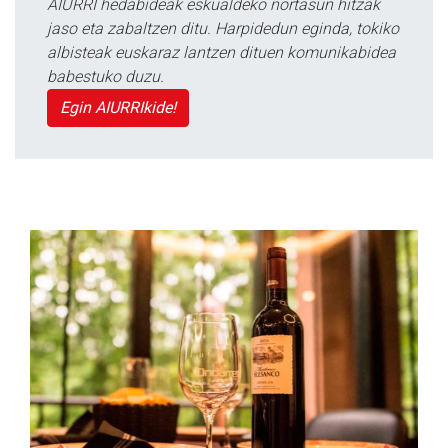
AIURRI hedabideak eskualdeko nortasun hitzak
jaso eta zabaltzen ditu. Harpidedun eginda, tokiko
albisteak euskaraz lantzen dituen komunikabidea
babestuko duzu.
Egin AIURRIkide!