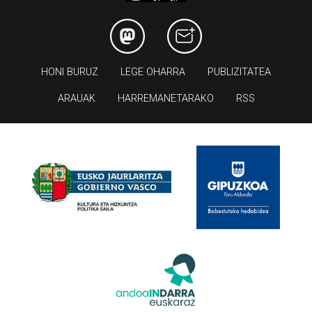
HONI BURUZ
LEGE OHARRA
PUBLIZITATEA
ARAUAK
HARREMANETARAKO
RSS