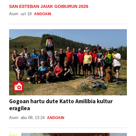
SAN ESTEBAN JAIAK GOIBURUN 2026
Aiurri
uzt 18
ANDOAIN
Gogoan hartu dute Katto Amilibia kultur
eragilea
Aiurri
abu 08, 13:24
ANDOAIN