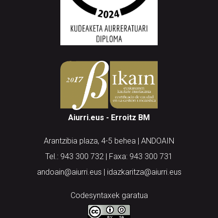
Aiurri.eus - Erroitz BM
Arantzibia plaza, 4-5 behea | ANDOAIN
Tel.: 943 300 732 | Faxa: 943 300 731
andoain@aiurri.eus | idazkaritza@aiurri.eus
Codesyntaxek garatua