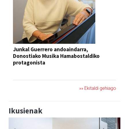
Junkal Guerrero andoaindarra,
Donostiako Musika Hamabostaldiko
protagonista
KONTZERTUA
»» Ekitaldi gehiago
Ikusienak