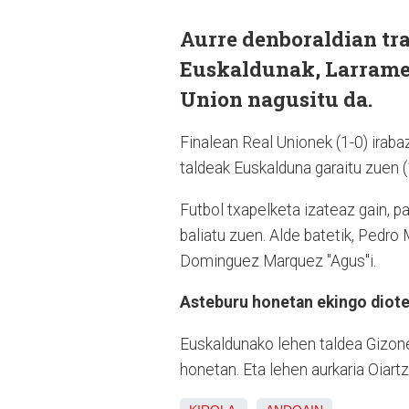
Aurre denboraldian tra
Euskaldunak, Larramen
Union nagusitu da.
Finalean Real Unionek (1-0) iraba
taldeak Euskalduna garaitu zuen (
Futbol txapelketa izateaz gain, 
baliatu zuen. Alde batetik, Pedro 
Dominguez Marquez "Agus"i.
Asteburu honetan ekingo diote 
Euskaldunako lehen taldea Gizone
honetan. Eta lehen aurkaria Oiartz