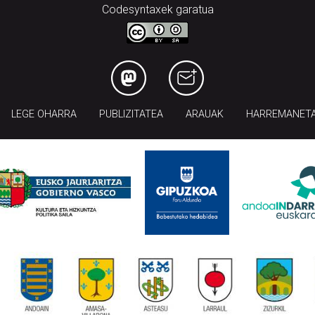
Codesyntaxek garatua
LEGE OHARRA
PUBLIZITATEA
ARAUAK
HARREMANET