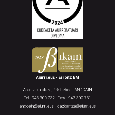
Aiurri.eus - Erroitz BM
Arantzibia plaza, 4-5 behea | ANDOAIN
Tel.: 943 300 732 | Faxa: 943 300 731
andoain@aiurri.eus | idazkaritza@aiurri.eus