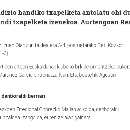
dizio handiko txapelketa antolatu ohi d
di txapelketa izenekoa. Aurtengoan Re
zi zuen Oiartzun taldea eta 3-4. postuetarako Beti Kozkor
1-0).
partiden artean Euskaldunak klubeko bi kide omentzeko auker
Martinez García entrenatzaileari. Eta, bestetik, Agustin
denboraldi berriari
zkoen Erregional Ohorezko Mailan ariko da, denboraldi
un taldea izango da, euren zelaian gainera.