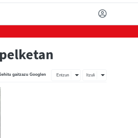
apelketan
Gehitu gaitzazu Googlen
Entzun
Itzuli