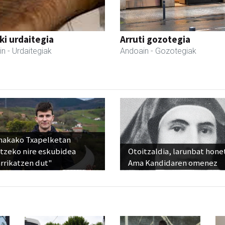
i urdaitegia
Arruti gozotegia
in
- Urdaitegiak
Andoain
- Gozotegiak
nakako Txapelketan
atzeko nire eskubidea
Otoitzaldia, larunbat hone
rrikatzen dut"
Ama Kandidaren omenez