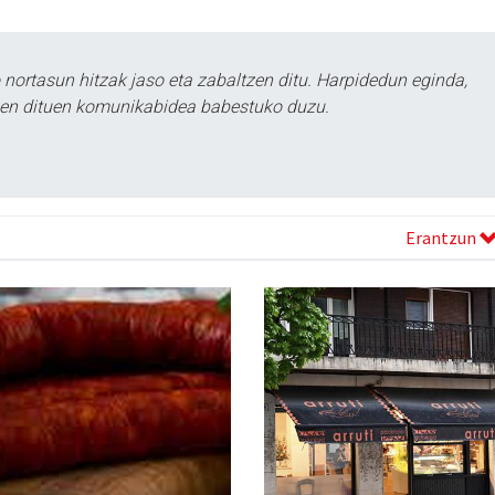
ortasun hitzak jaso eta zabaltzen ditu. Harpidedun eginda,
tzen dituen komunikabidea babestuko duzu.
Erantzun