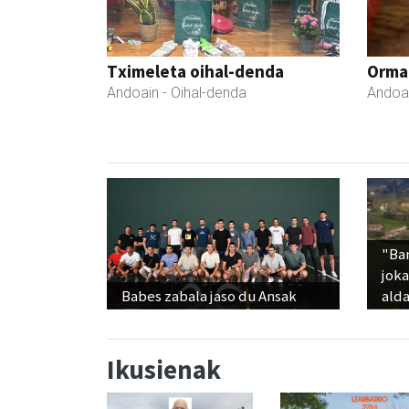
Tximeleta oihal-denda
Ormak
Andoain
- Oihal-denda
Andoa
"Ba
jok
Babes zabala jaso du Ansak
alda
Ikusienak