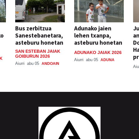
Bus zerbitzua
Adunako jaien
Ju
ko
Sanestebanetara,
lehen txanpa,
an
asteburu honetan
asteburu honetan
Do
H
SAN ESTEBAN JAIAK
ADUNAKO JAIAK 2026
pr
GOIBURUN 2026
K
Aiurri
abu 05
ADUNA
Aiurri
abu 05
ANDOAIN
Aiu