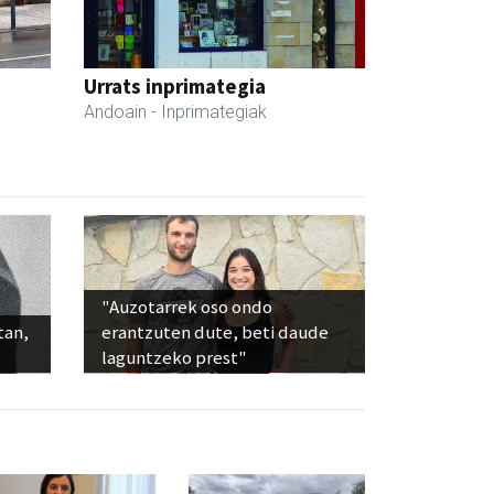
Urrats inprimategia
Andoain
- Inprimategiak
"Auzotarrek oso ondo
tan,
erantzuten dute, beti daude
laguntzeko prest"