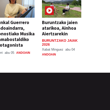
nkal Guerrero
Buruntzako jaien
doaindarra,
atarikoa, Ainhoa
nostiako Musika
Aiertzarekin
amabostaldiko
BURUNTZAKO JAIAK
otagonista
2026
Xabat Minguez
abu 04
rri
abu 05
ANDOAIN
ANDOAIN