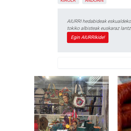
KIROLA
ANDOAIN
AIURRI hedabideak eskualdeko n
tokiko albisteak euskaraz lan
Egin AIURRIkide!