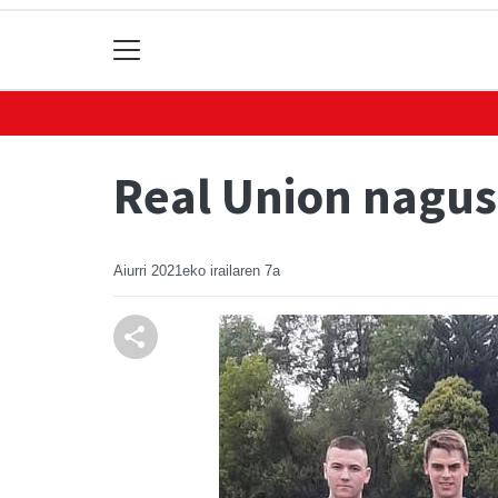
Real Union nagus
Aiurri
2021eko irailaren 7a