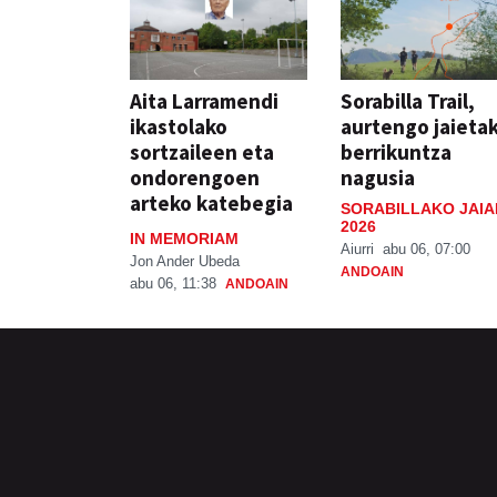
Aita Larramendi
Sorabilla Trail,
ikastolako
aurtengo jaieta
sortzaileen eta
berrikuntza
ondorengoen
nagusia
arteko katebegia
SORABILLAKO JAIA
2026
IN MEMORIAM
Aiurri
abu 06, 07:00
Jon Ander Ubeda
ANDOAIN
abu 06, 11:38
ANDOAIN