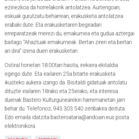
ezinezkoa da horrelakorik antolatzea. Aurtengoan,
eskuak gurutzatu beharrean, erakusketa antolatzea
erabaki dute. Eta erakusketaren begiradari
erreparatzeak merezi du, emakumea eta gudua aztergai
baitago "Ahaztuak emakumeak. Bertan ziren eta bertan
ari dira" izena duen erakusketan.
Ostiral honetan 18:00tan hasita, irekiera ekitaldia
egingo dute. Eta irailaren 25a bitarte erakusketa
ikusteko aukera izango da. Bisitaldi gidatuak antolatu
dituzte irailaren 18rako eta 25erako, eta interesa
duenak Bastero Kulturgunearekin harremanetan jarri
behar du. Telefonoz, 943 303 540 zenbakira deituta.
Edo emaila idatzita basteroataria@andoain.eus posta
elektronikora.