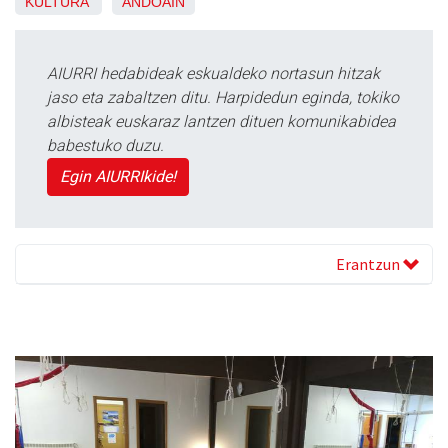
KULTURA
ANDOAIN
AIURRI hedabideak eskualdeko nortasun hitzak
jaso eta zabaltzen ditu. Harpidedun eginda, tokiko
albisteak euskaraz lantzen dituen komunikabidea
babestuko duzu.
Egin AIURRIkide!
Erantzun