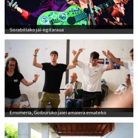
Sorabillako jai-egitaraua
Erromeria, Goiburuko jaiei amaiera emateko