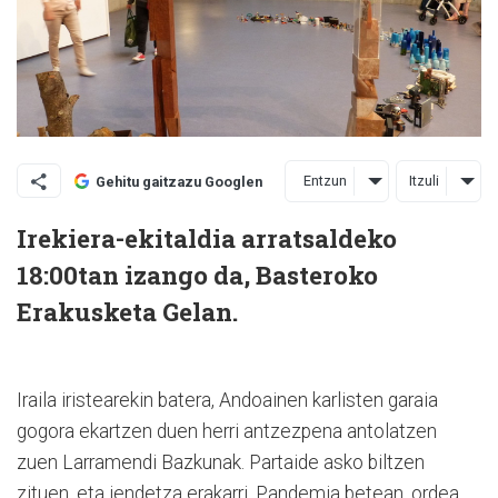
Entzun
Itzuli
Gehitu gaitzazu Googlen
Irekiera-ekitaldia arratsaldeko
18:00tan izango da, Basteroko
Erakusketa Gelan.
Iraila iristearekin batera, Andoainen karlisten garaia
gogora ekartzen duen herri antzezpena antolatzen
zuen Larramendi Bazkunak. Partaide asko biltzen
zituen, eta jendetza erakarri. Pandemia betean, ordea,