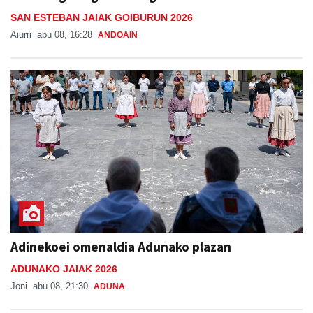
SAN ESTEBAN JAIAK GOIBURUN 2026
Aiurri
abu 08, 16:28
ANDOAIN
Adinekoei omenaldia Adunako plazan
ADUNAKO JAIAK 2026
Joni
abu 08, 21:30
ADUNA