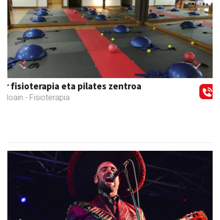
Previous
Next
Xixori belar-denda
Andoain
- Belar-denda