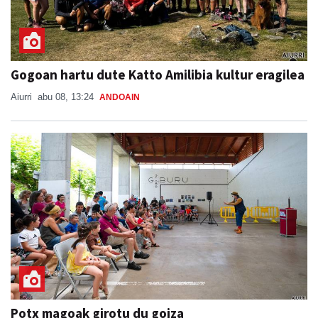
Gogoan hartu dute Katto Amilibia kultur eragilea
Aiurri
abu 08, 13:24
ANDOAIN
Potx magoak girotu du goiza