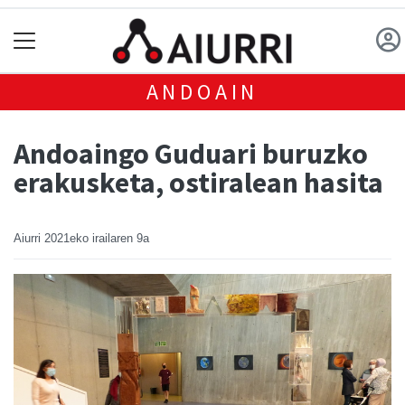
ANDOAIN
Andoaingo Guduari buruzko
erakusketa, ostiralean hasita
Aiurri
2021eko irailaren 9a