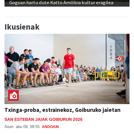
Gogoan hartu dute Katto Amilibia kultur eragilea
Ikusienak
Txinga-proba, estrainekoz, Goiburuko jaietan
SAN ESTEBAN JAIAK GOIBURUN 2026
Aiurri
abu 09, 09:55
ANDOAIN