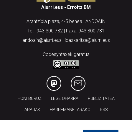
Aiurri.eus - Erroitz BM
Arantzibia plaza, 4-5 behea | ANDOAIN
Tel.: 943 300 732 | Faxa: 943 300 731
andoain@aiurri.eus | idazkaritza@aiurri.eus
Codesyntaxek garatua
HONI BURUZ
LEGE OHARRA
PUBLIZITATEA
ARAUAK
HARREMANETARAKO
RSS