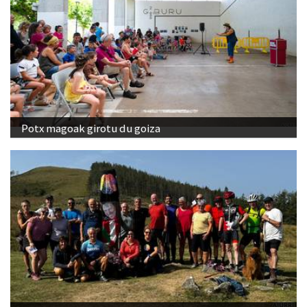
Potx magoak girotu du goiza