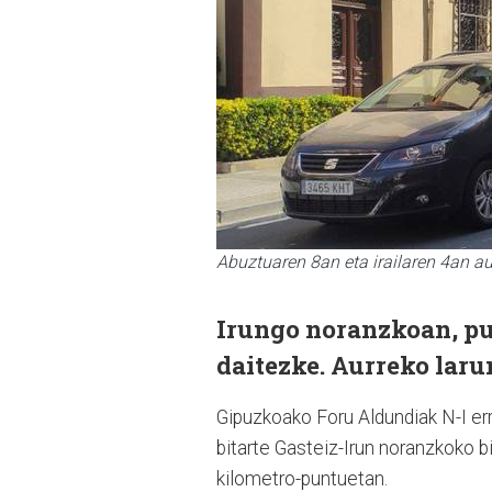
Abuztuaren 8an eta irailaren 4an aut
Irungo noranzkoan, pun
daitezke. Aurreko laru
Gipuzkoako Foru Aldundiak N-I err
bitarte Gasteiz-Irun noranzkoko bi
kilometro-puntuetan.