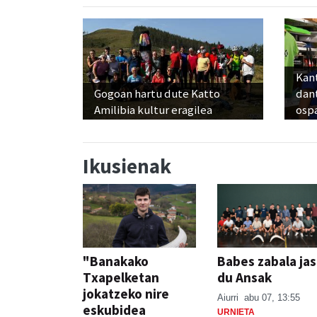
Kant
Gogoan hartu dute Katto
dan
Amilibia kultur eragilea
osp
Ikusienak
"Banakako
Babes zabala ja
Txapelketan
du Ansak
jokatzeko nire
Aiurri
abu 07, 13:55
eskubidea
URNIETA