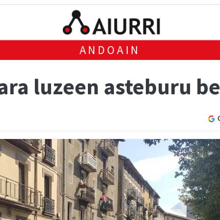
ANDOAIN
lara luzeen asteburu b