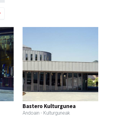
Bastero Kulturgunea
Andoain
- Kulturguneak