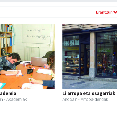
Erantzun
kademia
Li arropa eta osagarriak
in
- Akademiak
Andoain
- Arropa-dendak