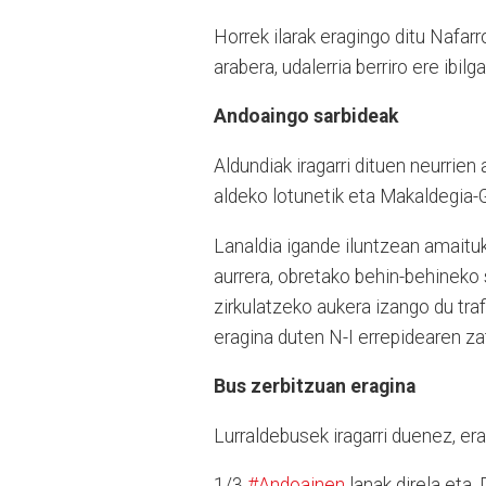
Horrek ilarak eragingo ditu Nafarr
arabera, udalerria berriro ere ibilg
Andoaingo sarbideak
Aldundiak iragarri dituen neurrien 
aldeko lotunetik eta Makaldegia-G
Lanaldia igande iluntzean amaituk
aurrera, obretako behin-behineko 
zirkulatzeko aukera izango du traf
eragina duten N-I errepidearen zat
Bus zerbitzuan eragina
Lurraldebusek iragarri duenez, er
1/3
#Andoainen
lanak direla eta