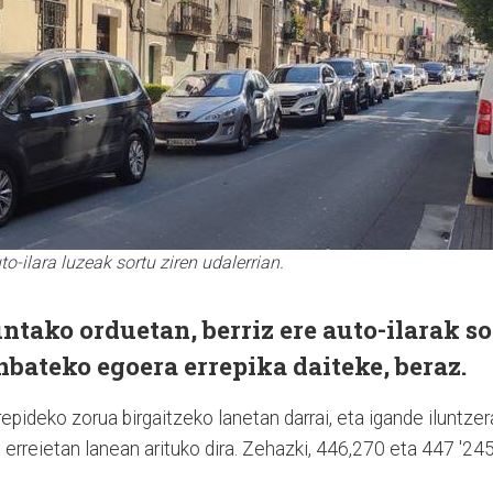
o-ilara luzeak sortu ziren udalerrian.
tako orduetan, berriz ere auto-ilarak so
nbateko egoera errepika daiteke, beraz.
epideko zorua birgaitzeko lanetan darrai, eta igande iluntzer
 erreietan lanean arituko dira. Zehazki, 446,270 eta 447 '24