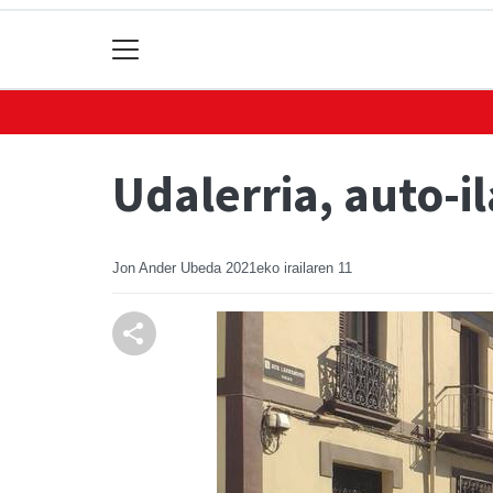
Udalerria, auto-i
Jon Ander Ubeda
2021eko irailaren 11