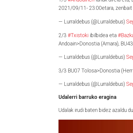
2021/09/11- 23:00etara, zenbait
— Lurraldebus (@Lurraldebus)
Se
2/3
#Txistoki
ibilbidea eta
#Bazk
Andoain>Donostia (Amara), BU43
— Lurraldebus (@Lurraldebus)
Se
3/3 BU07 Tolosa>Donostia (Herriz
— Lurraldebus (@Lurraldebus)
Se
Udalerri barruko eragina
Udalak irudi baten bidez azaldu d