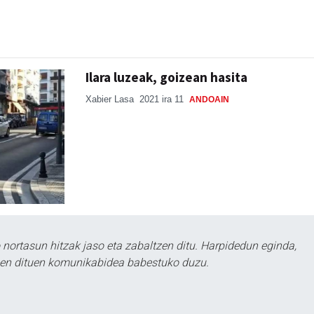
Ilara luzeak, goizean hasita
Xabier Lasa
2021 ira 11
ANDOAIN
ortasun hitzak jaso eta zabaltzen ditu. Harpidedun eginda,
tzen dituen komunikabidea babestuko duzu.