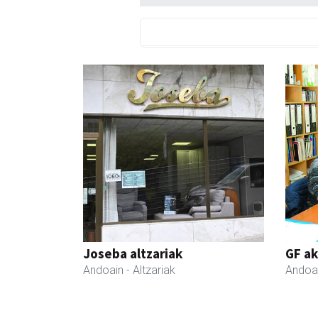
Joseba altzariak
GF a
Andoain
- Altzariak
Andoa