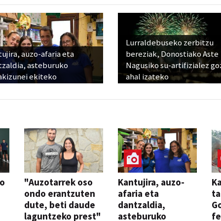
Lurraldebuseko zerbitzu
ujira, auzo-afaria eta
bereziak, Donostiako Aste
tzaldia, asteburuko
Nagusiko su-artifizialez g
akizunei ekiteko
ahal izateko
so
"Auzotarrek oso
Kantujira, auzo-
Ka
ondo erantzuten
afaria eta
ta
dute, beti daude
dantzaldia,
G
laguntzeko prest"
asteburuko
fe