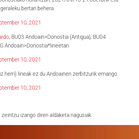
 geraleku bertan behera
ptember 10, 2021
ardo
, BU03 Andoain>Donostia (Antigua), BU04
G Andoain>Donostia*lineetan.
ptember 10, 2021
 herri) lineak ez du Andoainen zerbitzurik emango.
ptember 10, 2021
u zeintzu izango diren aldaketa nagusiak: