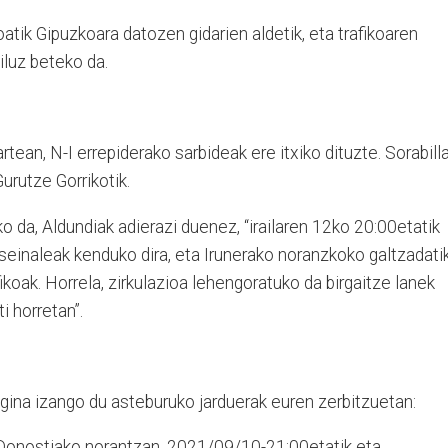
oatik Gipuzkoara datozen gidarien aldetik, eta trafikoaren
ailuz beteko da.
artean, N-I errepiderako sarbideak ere itxiko dituzte. Sorabill
urutze Gorrikotik.
o da, Aldundiak adierazi duenez, “irailaren 12ko 20:00etatik
seinaleak kenduko dira, eta Irunerako noranzkoko galtzadati
ikoak. Horrela, zirkulazioa lehengoratuko da birgaitze lanek
i horretan”.
agina izango du asteburuko jarduerak euren zerbitzuetan:
, Donostiako norantzan, 2021/09/10-21:00etatik eta