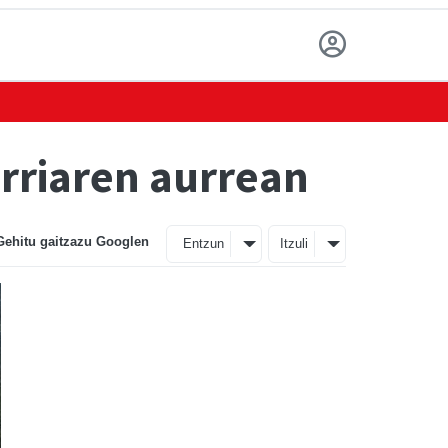
erriaren aurrean
Gehitu gaitzazu Googlen
Entzun
Itzuli