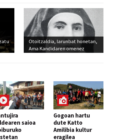
ozatu
Otoitzaldia, larunbat honetan,
Ama Kandidaren omenez
ntujira
Gogoan hartu
ldearen saioa
dute Katto
oiburuko
Amilibia kultur
stetan
eragilea