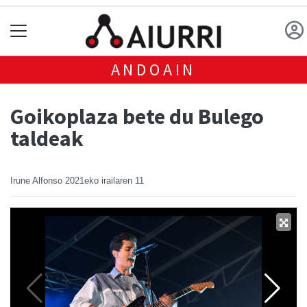
ANDOAIN
Goikoplaza bete du Bulego
taldeak
Irune Alfonso
2021eko irailaren 11