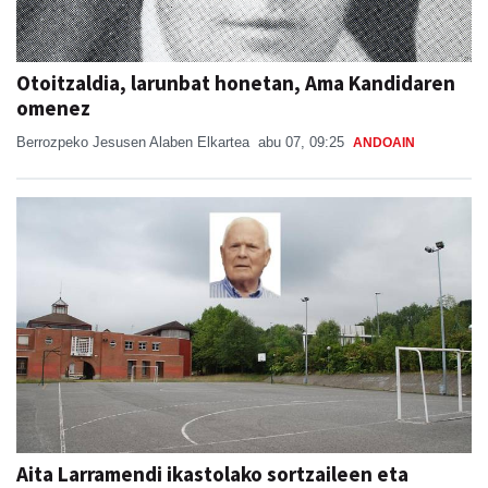
Otoitzaldia, larunbat honetan, Ama Kandidaren
omenez
Berrozpeko Jesusen Alaben Elkartea
abu 07, 09:25
ANDOAIN
Aita Larramendi ikastolako sortzaileen eta