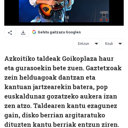
Gehitu gaitzazu Googlen
Entzun
Itzuli
Azkoitiko taldeak Goikoplaza haur
eta gurasoekin bete zuen. Gaztetxoak
zein helduagoak dantzan eta
kantuan jartzearekin batera, pop
euskaldunaz gozatzeko aukera izan
zen atzo. Taldearen kantu ezagunez
gain, disko berrian argitaratuko
dituzten kantu berriak entzun ziren.