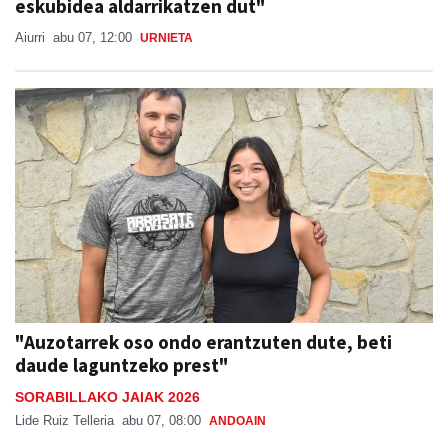
eskubidea aldarrikatzen dut"
Aiurri
abu 07, 12:00
URNIETA
"Auzotarrek oso ondo erantzuten dute, beti
daude laguntzeko prest"
SORABILLAKO JAIAK 2026
Lide Ruiz Telleria
abu 07, 08:00
ANDOAIN