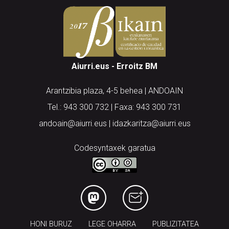
Aiurri.eus - Erroitz BM
Arantzibia plaza, 4-5 behea | ANDOAIN
Tel.: 943 300 732 | Faxa: 943 300 731
andoain@aiurri.eus | idazkaritza@aiurri.eus
Codesyntaxek garatua
HONI BURUZ
LEGE OHARRA
PUBLIZITATEA