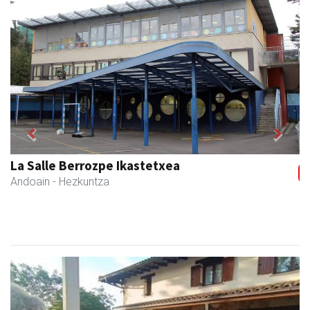
Previous
Next
Arruti gozotegia
Andoain
- Gozotegiak