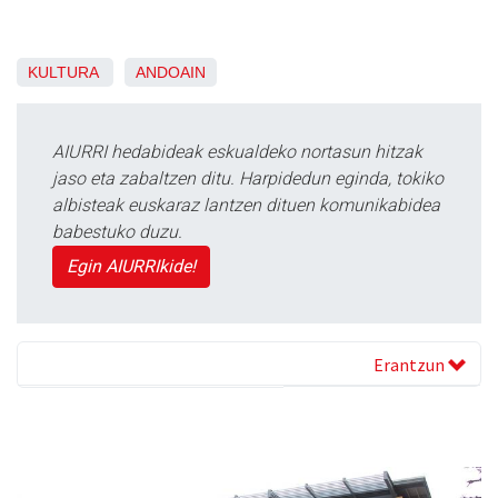
KULTURA
ANDOAIN
AIURRI hedabideak eskualdeko nortasun hitzak
jaso eta zabaltzen ditu. Harpidedun eginda, tokiko
albisteak euskaraz lantzen dituen komunikabidea
babestuko duzu.
Egin AIURRIkide!
Erantzun