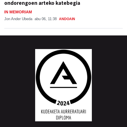
ondorengoen arteko katebegia
IN MEMORIAM
Jon Ander Ubeda
abu 06, 11:38
ANDOAIN