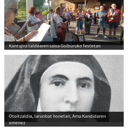
Kantujira taldearen saioa Goiburuko festetan
Otoitzaldia, larunbat honetan, Ama Kandidaren
omenez