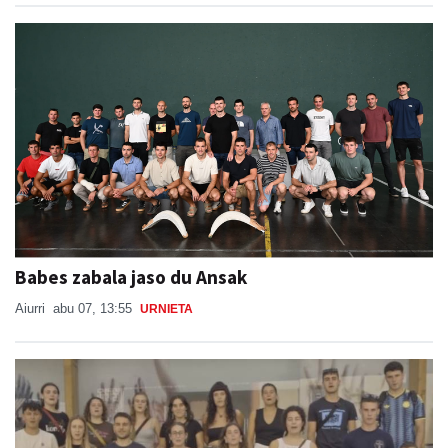
Babes zabala jaso du Ansak
Aiurri
abu 07, 13:55
URNIETA