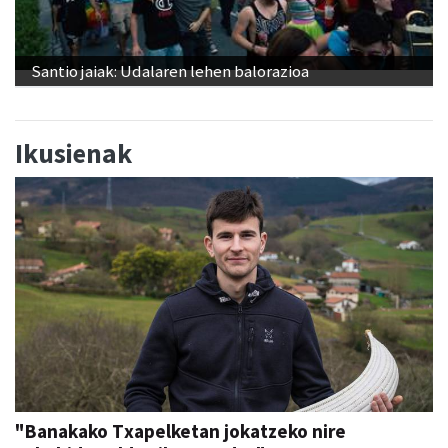
Santio jaiak: Udalaren lehen balorazioa
Ikusienak
"Banakako Txapelketan jokatzeko nire