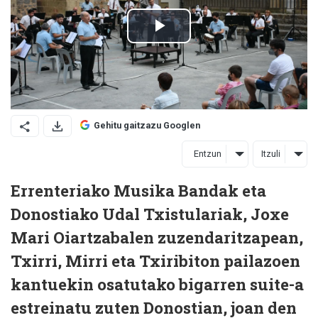
Gehitu gaitzazu Googlen
Entzun
Itzuli
Errenteriako Musika Bandak eta
Donostiako Udal Txistulariak, Joxe
Mari Oiartzabalen zuzendaritzapean,
Txirri, Mirri eta Txiribiton pailazoen
kantuekin osatutako bigarren suite-a
estreinatu zuten Donostian, joan den