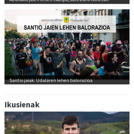
Santio jaiak: Udalaren lehen balorazioa
Ikusienak