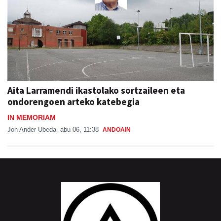
Aita Larramendi ikastolako sortzaileen eta
ondorengoen arteko katebegia
IN MEMORIAM
Jon Ander Ubeda
abu 06, 11:38
ANDOAIN