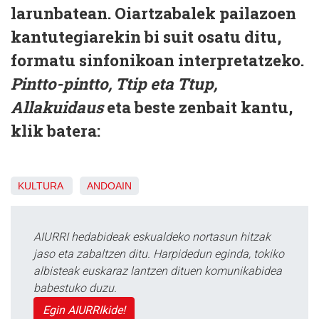
larunbatean. Oiartzabalek pailazoen
kantutegiarekin bi suit osatu ditu,
formatu sinfonikoan interpretatzeko.
Pintto-pintto, Ttip eta Ttup,
Allakuidaus
eta beste zenbait kantu,
klik batera:
KULTURA
ANDOAIN
AIURRI hedabideak eskualdeko nortasun hitzak
jaso eta zabaltzen ditu. Harpidedun eginda, tokiko
albisteak euskaraz lantzen dituen komunikabidea
babestuko duzu.
Egin AIURRIkide!