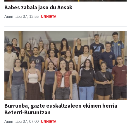
Babes zabala jaso du Ansak
Aiurri
abu 07, 13:55
URNIETA
Burrunba, gazte euskaltzaleen ekimen berria
Beterri-Buruntzan
Aiurri
abu 07, 07:00
URNIETA