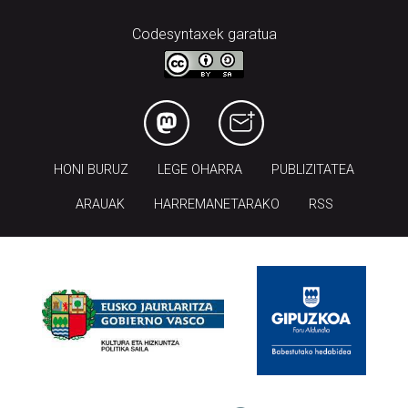
Codesyntaxek garatua
HONI BURUZ
LEGE OHARRA
PUBLIZITATEA
ARAUAK
HARREMANETARAKO
RSS