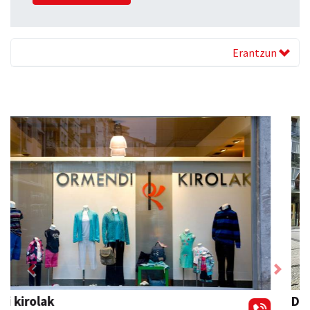
Erantzun
Previous
Next
Danena taberna