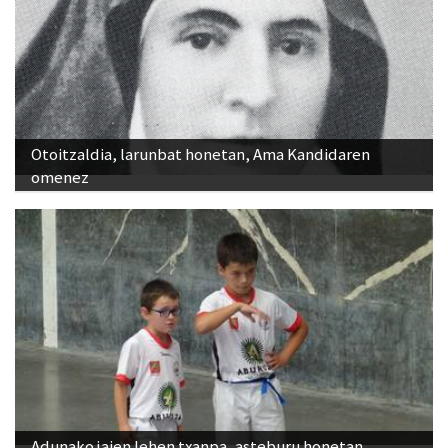
Otoitzaldia, larunbat honetan, Ama Kandidaren
omenez
Adunako jaien lehen txanpa, asteburu honetan