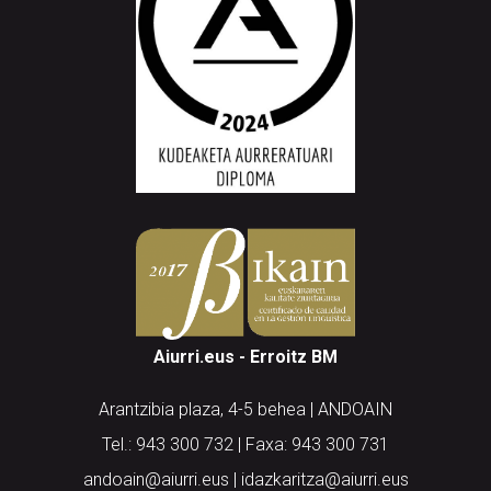
Aiurri.eus - Erroitz BM
Arantzibia plaza, 4-5 behea | ANDOAIN
Tel.: 943 300 732 | Faxa: 943 300 731
andoain@aiurri.eus | idazkaritza@aiurri.eus