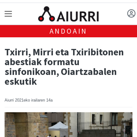
ANDOAIN
Txirri, Mirri eta Txiribitonen
abestiak formatu
sinfonikoan, Oiartzabalen
eskutik
Aiurri
2021eko irailaren 14a