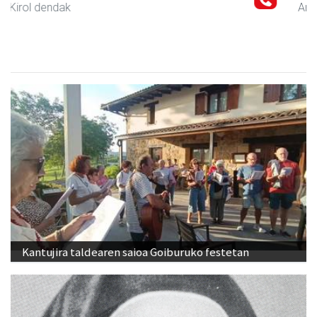
Andoain
-
Kantujira taldearen saioa Goiburuko festetan