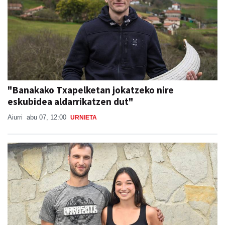
"Banakako Txapelketan jokatzeko nire
eskubidea aldarrikatzen dut"
Aiurri
abu 07, 12:00
URNIETA