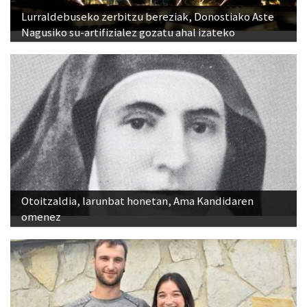
Lurraldebuseko zerbitzu bereziak, Donostiako Aste
Nagusiko su-artifizialez gozatu ahal izateko
Otoitzaldia, larunbat honetan, Ama Kandidaren
omenez