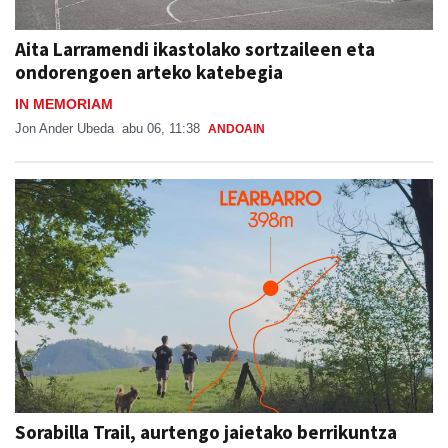
Aita Larramendi ikastolako sortzaileen eta
ondorengoen arteko katebegia
IN MEMORIAM
Jon Ander Ubeda
abu 06, 11:38
ANDOAIN
Sorabilla Trail, aurtengo jaietako berrikuntza