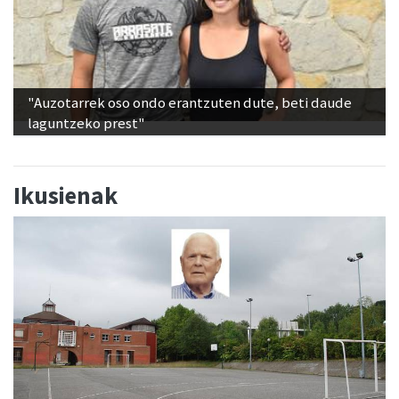
"Auzotarrek oso ondo erantzuten dute, beti daude
laguntzeko prest"
Ikusienak