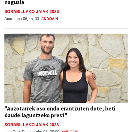
nagusia
SORABILLAKO JAIAK 2026
Aiurri
abu 06, 07:00
ANDOAIN
"Auzotarrek oso ondo erantzuten dute, beti
daude laguntzeko prest"
SORABILLAKO JAIAK 2026
Lide Ruiz Telleria
abu 07, 08:00
ANDOAIN