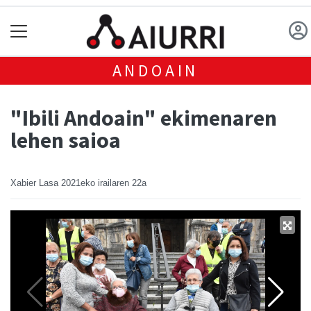
ANDOAIN
"Ibili Andoain" ekimenaren
lehen saioa
Xabier Lasa
2021eko irailaren 22a