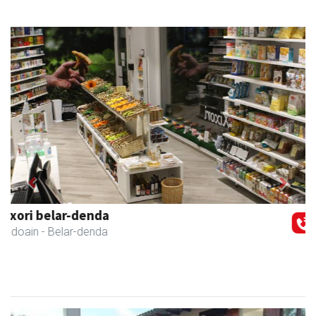
Previous
Next
Stop liburu-denda
Andoain
- Liburu-dendak