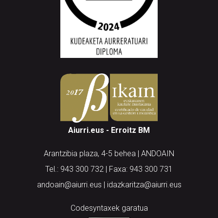
Aiurri.eus - Erroitz BM
Arantzibia plaza, 4-5 behea | ANDOAIN
Tel.: 943 300 732 | Faxa: 943 300 731
andoain@aiurri.eus | idazkaritza@aiurri.eus
Codesyntaxek garatua