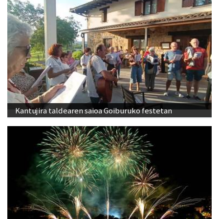
Kantujira taldearen saioa Goiburuko festetan