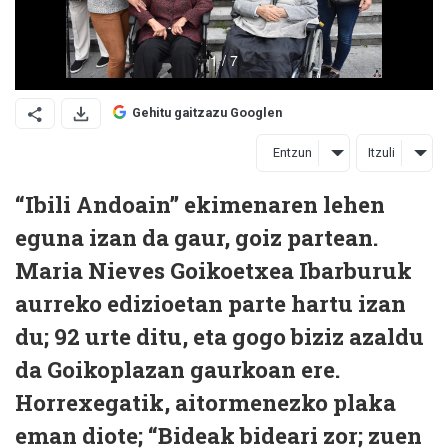
Gehitu gaitzazu Googlen
Entzun
Itzuli
“Ibili Andoain” ekimenaren lehen
eguna izan da gaur, goiz partean.
Maria Nieves Goikoetxea Ibarburuk
aurreko edizioetan parte hartu izan
du; 92 urte ditu, eta gogo biziz azaldu
da Goikoplazan gaurkoan ere.
Horrexegatik, aitormenezko plaka
eman diote; “Bideak bideari zor; zuen