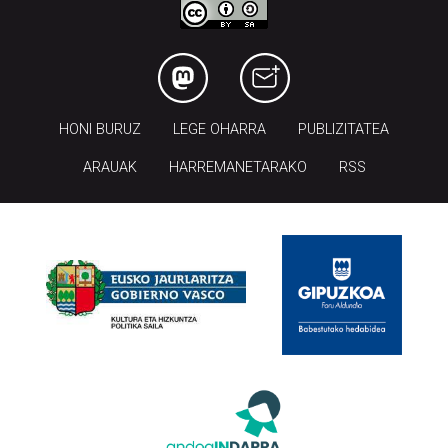
HONI BURUZ
LEGE OHARRA
PUBLIZITATEA
ARAUAK
HARREMANETARAKO
RSS