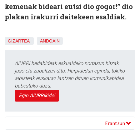
kemenak bideari eutsi dio gogor!” dio
plakan irakurri daitekeen esaldiak.
GIZARTEA
ANDOAIN
AIURRI hedabideak eskualdeko nortasun hitzak
jaso eta zabaltzen ditu. Harpidedun eginda, tokiko
albisteak euskaraz lantzen dituen komunikabidea
babestuko duzu.
Egin AIURRIkide!
Erantzun