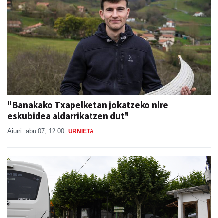
"Banakako Txapelketan jokatzeko nire
eskubidea aldarrikatzen dut"
Aiurri
abu 07, 12:00
URNIETA