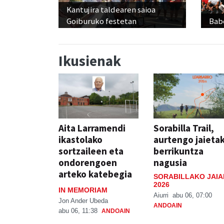
Kantujira taldearen saioa
Goiburuko festetan
Babe
Ikusienak
Aita Larramendi
Sorabilla Trail,
ikastolako
aurtengo jaieta
sortzaileen eta
berrikuntza
ondorengoen
nagusia
arteko katebegia
SORABILLAKO JAIA
2026
IN MEMORIAM
Aiurri
abu 06, 07:00
Jon Ander Ubeda
ANDOAIN
abu 06, 11:38
ANDOAIN