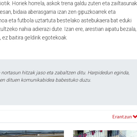
iotik. Horiek horrela, askok trena galdu zuten eta zailtasunak
 esan, bidaia aberasgarria izan zen gipuzkoarrek eta
moa eta futbola uztartuta bestelako astebukaera bat eduki
zultzeko nahia adierazi dute. Izan ere, arestian aipatu bezala,
 ez baitira geldirik egotekoak.
ortasun hitzak jaso eta zabaltzen ditu. Harpidedun eginda,
tzen dituen komunikabidea babestuko duzu.
Erantzun