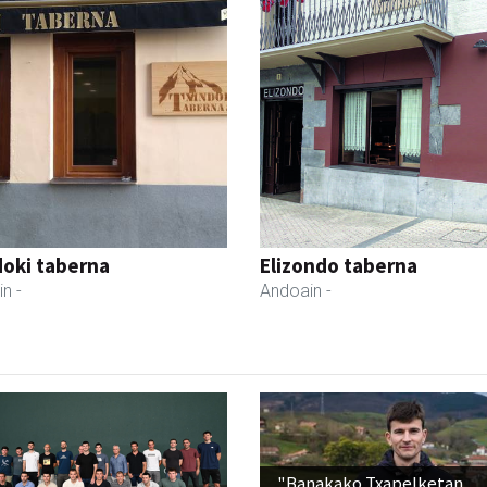
oki taberna
Elizondo taberna
in
-
Andoain
-
"Banakako Txapelketan