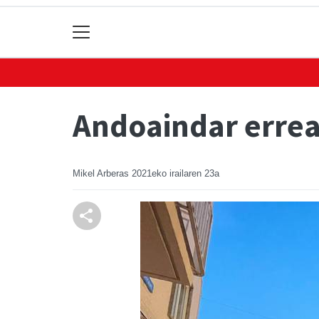
Andoaindar errea
Mikel Arberas
2021eko irailaren 23a