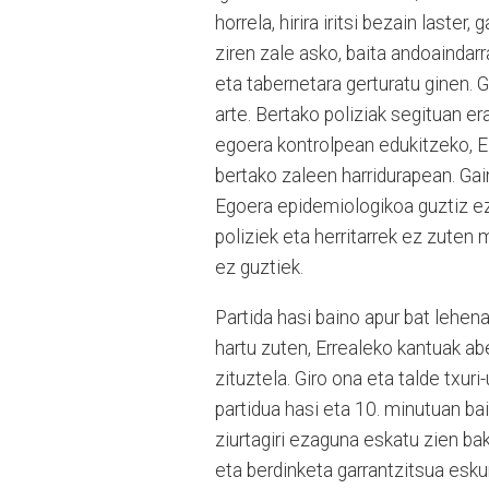
horrela, hirira iritsi bezain last
ziren zale asko, baita andoaindarr
eta tabernetara gerturatu ginen. G
arte. Bertako poliziak segituan er
egoera kontrolpean edukitzeko, Ei
bertako zaleen harridurapean. Ga
Egoera epidemiologikoa guztiz ezb
poliziek eta herritarrek ez zuten m
ez guztiek.
Partida hasi baino apur bat lehen
hartu zuten, Errealeko kantuak ab
zituztela. Giro ona eta talde txur
partidua hasi eta 10. minutuan bai
ziurtagiri ezaguna eskatu zien bak
eta berdinketa garrantzitsua eskur