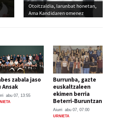
Otoitzaldia, larunbat honetan,
Ama Kandidaren omenez
bes zabala jaso
Burrunba, gazte
u Ansak
euskaltzaleen
ekimen berria
rri
abu 07, 13:55
Beterri-Buruntzan
NIETA
Aiurri
abu 07, 07:00
URNIETA