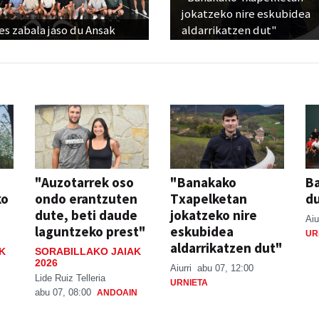
jokatzeko nire eskubidea
s zabala jaso du Ansak
aldarrikatzen dut"
"Auzotarrek oso
"Banakako
Ba
ko
ondo erantzuten
Txapelketan
d
dute, beti daude
jokatzeko nire
Aiu
laguntzeko prest"
eskubidea
UR
aldarrikatzen dut"
K
SORABILLAKO JAIAK
2026
Aiurri
abu 07, 12:00
Lide Ruiz Telleria
URNIETA
abu 07, 08:00
ANDOAIN