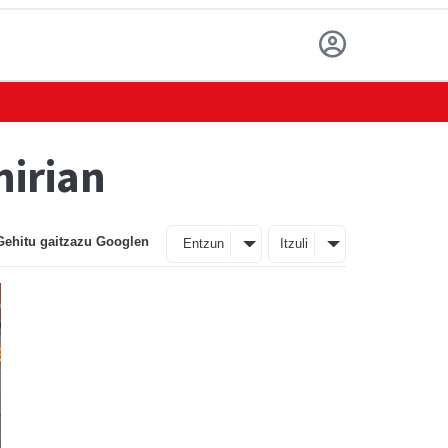
hirian
Gehitu gaitzazu Googlen
Entzun
Itzuli