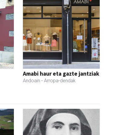
Amabi haur eta gazte jantziak
Andoain
- Arropa-dendak