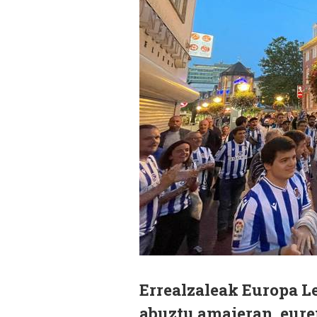
Errealzaleak Europa L
abuztu amaieran, eure