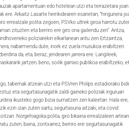
er, gauzak apartamentuan edo hotelean utzi eta terrazetara joan
ak ere. Arkaitz Lasarte herrikidearen esanetan, “hirigunera jo
iro errealzale polita zegoen, PSVko ultrek giroa harrotu zute
aman zituzten eta berriro ere giro ona gailendu zen”. Antza,
ndhoveneko poliziarekin elkarlanean aritu zen Ertzaintza,
inera, nabarmendu dute, inork ez zuela musukoa erabiltzen.
erdina da, eta, beraz, jendearen jarrera ere. Langileek,
askararik jartzen; beno, soilik garraio publikoa erabiltzeko, e
ago, tabernak atzean utzi eta PSVren Philips estadiorako bid
estuz eta segurtasunagatik zaldi gaineko poliziak inguruan
i-urdina ikusteko gogo bizia sumatzen zen kaleetan. Hala ere,
zik ezin izan zuten sartu, segurtasuna aitzaki, eta covid
oitzari. Norgehiagoka polita, giro bikaina errealzaleen artean
atu zuten; baina, zoritxarrez, berriro ere segurtasunagatik