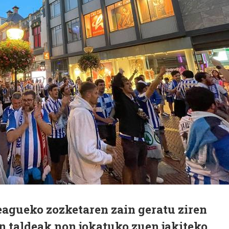
eagueko zozketaren zain geratu ziren
n taldeak non jokatuko zuen jakiteko.