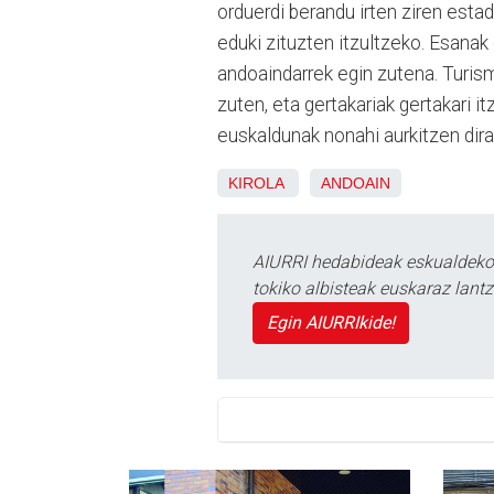
orduerdi berandu irten ziren estad
eduki zituzten itzultzeko. Esanak
andoaindarrek egin zutena. Turis
zuten, eta gertakariak gertakari it
euskaldunak nonahi aurkitzen dira,
KIROLA
ANDOAIN
AIURRI hedabideak eskualdeko n
tokiko albisteak euskaraz lan
Egin AIURRIkide!