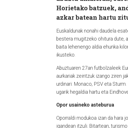
Horietako batzuek, an
azkar batean hartu zit
Euskaldunak nonahi daudela esate
bestera mugitzeko ohitura dute, a
baita lehenengo aldia ehunka kilo
ikusteko.
Abuztuaren 27an futbolzaleek Eur
aurkariak zeintzuk izango ziren jak
urdinari: Monaco, PSV eta Sturm.
ugarik hegaldia hartu eta Eindhove
Opor usaineko asteburua
Oporraldi modukoa izan da hara jo
igandean itzuli. Bitartean, turism