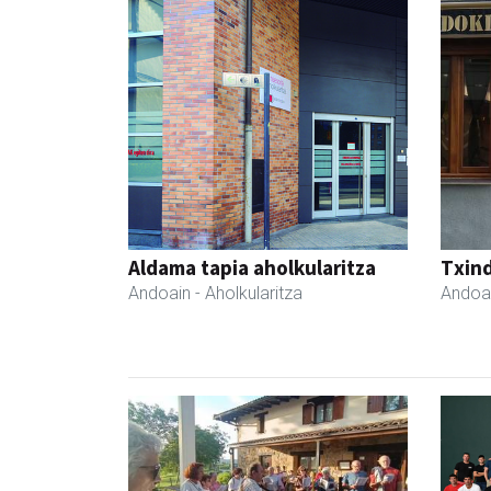
Aldama tapia aholkularitza
Txind
Andoain
- Aholkularitza
Andoa