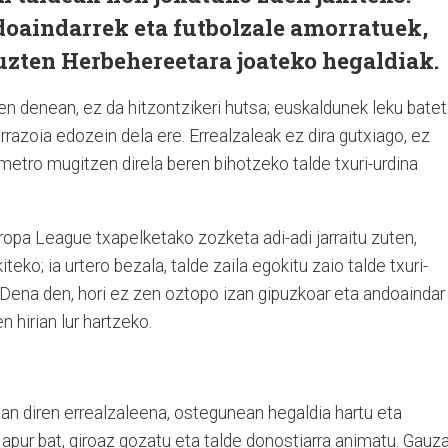
doaindarrek eta futbolzale amorratuek,
uzten Herbehereetara joateko hegaldiak.
n denean, ez da hitzontzikeri hutsa; euskaldunek leku batet
rrazoia edozein dela ere. Errealzaleak ez dira gutxiago, ez
metro mugitzen direla beren bihotzeko talde txuri-urdina
opa League txapelketako zozketa adi-adi jarraitu zuten,
iteko; ia urtero bezala, talde zaila egokitu zaio talde txuri-
 Dena den, hori ez zen oztopo izan gipuzkoar eta andoaindar
n hirian lur hartzeko.
an diren errealzaleena, ostegunean hegaldia hartu eta
o apur bat, giroaz gozatu eta talde donostiarra animatu. Gauz