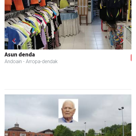
Previous
Next
Asun denda
Andoain
- Arropa-dendak