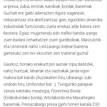
ur-presa, zubia, errotak, karobiak, bordak, baserriak…
Guztiek ere garbi adierazten digute iraganean,
nekazaritzaz eta abeltzantzaz gain, egundoko dinamika
industrialak funtzionatu zuela errekaz alde batera zein
bestera. Egiaz, mugimendu edo trafiko handia izango
zuen bailara zeharkatzen zuen gurdibideak; Marizulotik
eta Urnietatik nahiz Leitzarango bidean barrena
garraituko zen hor ekoizten zen material guztia”.
Gaurkoz, honako eraikuntzen aurriak topa daitezke,
nahiz huntzak, laharrak eta sastrakak janda egon:
makina bat karobi (Auzokalten hiru, Ubarango zubi
ondoan hiru, Urrillondon bat…), Txingurriko parajean
zerura irekitako meategia, Florentina Borda
(Erdikobordako borda), Artolaborda eta Maxartegiko
baserriak, Presazabalgo presa (gehi honen kanala 230