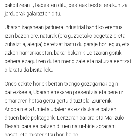
bakoitzean–, babesten ditu; besteak beste, eraikuntza
jarduerak galarazten ditu.
Ubaran iraganean jarduera industrial handiko eremua
izan bazen ere, naturak (era guztietako begetazio eta
zuhaiztia, alegia) beretzat hartu du paraje hori egun, eta
azken hamarkadetan, bakar-bakarrik Leitzaran goitik
behera ezagutzen duten mendizale eta naturzaleentzat
bilakatu da bisita-leku.
Ondo dakite horiek bertan txango gozagarriak egin
daitezkeela, Ubaran errekaren presentzia eta bere ur
emariaren hotsa gertu-gertu dituztela. Ziurrenik,
Andoain eta Urnieta udalerriek ez daukate batzen
dituen bide politagorik, Leitzaran bailara eta Marizulo-
Besabi parajea batzen dituen natur-bide zoragarri,
basati eta misteriotsu hori baino.