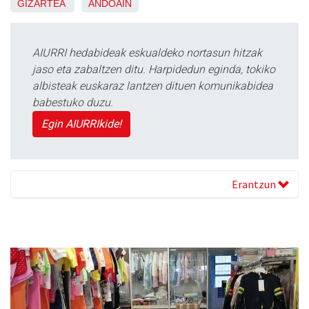
GIZARTEA
ANDOAIN
AIURRI hedabideak eskualdeko nortasun hitzak
jaso eta zabaltzen ditu. Harpidedun eginda, tokiko
albisteak euskaraz lantzen dituen komunikabidea
babestuko duzu.
Egin AIURRIkide!
Erantzun