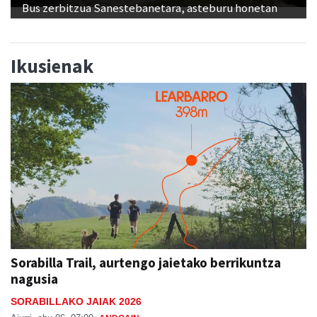
Bus zerbitzua Sanestebanetara, asteburu honetan
Ikusienak
Sorabilla Trail, aurtengo jaietako berrikuntza
nagusia
SORABILLAKO JAIAK 2026