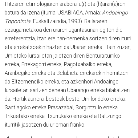
Hitzaren etimologiaren arabera, u(r) eta (h)aran(a)ren
batura da izena (iturria: USABIAGA, Amaia:
Andoaingo
Toponimia.
Euskaltzaindia, 1993). Bailararen
ezaugarrietakoa den uraren ugaritasunari egiten dio
erreferentzia, izan ere han-hemenka sortzen diren iturri
eta errekatxoekin hazten da Ubaran erreka. Hain zuzen,
Urnietako lursailetan jaiotzen diren Benturaiturriko
erreka, Errekagorri erreka, Pagotxabalko erreka,
Aranbegiko erreka eta Belabieta errekarekin hornitzen
da Eltzemendiko erreka, eta azkenhori Andoaingo
lursailetan sartzen denean Ubarango erreka bilakatzen
da. Hortik aurrera, besteak beste, Urrillondoko erreka,
Santiagoko erreka Prasazabal, Sorgintzulo erreka,
Trikuetako erreka, Txurrukako erreka eta Baltzungo
iturritik jasotzen du ur emari franko.