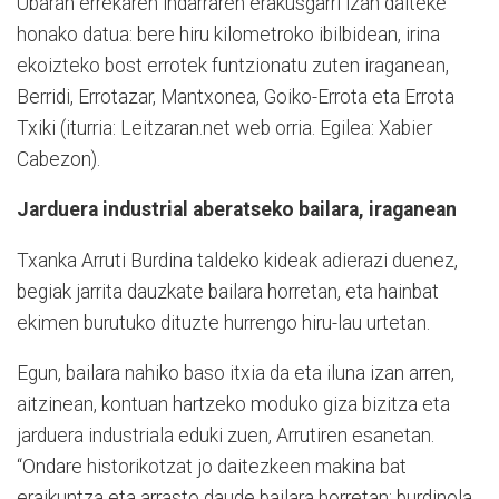
Ubaran errekaren indarraren erakusgarri izan daiteke
honako datua: bere hiru kilometroko ibilbidean, irina
ekoizteko bost errotek funtzionatu zuten iraganean,
Berridi, Errotazar, Mantxonea, Goiko-Errota eta Errota
Txiki (iturria: Leitzaran.net web orria. Egilea: Xabier
Cabezon).
Jarduera industrial aberatseko bailara, iraganean
Txanka Arruti Burdina taldeko kideak adierazi duenez,
begiak jarrita dauzkate bailara horretan, eta hainbat
ekimen burutuko dituzte hurrengo hiru-lau urtetan.
Egun, bailara nahiko baso itxia da eta iluna izan arren,
aitzinean, kontuan hartzeko moduko giza bizitza eta
jarduera industriala eduki zuen, Arrutiren esanetan.
“Ondare historikotzat jo daitezkeen makina bat
eraikuntza eta arrasto daude bailara horretan: burdinola,