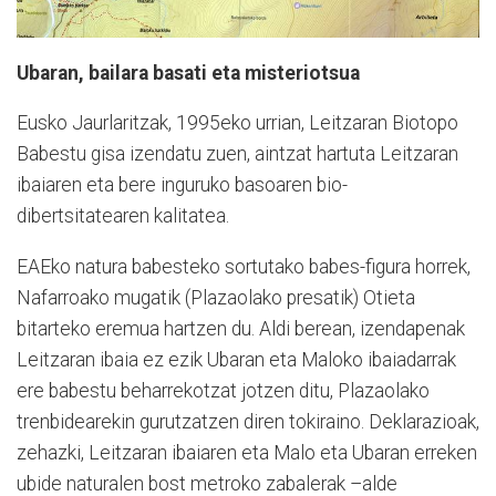
Ubaran, bailara basati eta misteriotsua
Eusko Jaurlaritzak, 1995eko urrian, Leitzaran Biotopo
Babestu gisa izendatu zuen, aintzat hartuta Leitzaran
ibaiaren eta bere inguruko basoaren bio-
dibertsitatearen kalitatea.
EAEko natura babesteko sortutako babes-figura horrek,
Nafarroako mugatik (Plazaolako presatik) Otieta
bitarteko eremua hartzen du. Aldi berean, izendapenak
Leitzaran ibaia ez ezik Ubaran eta Maloko ibaiadarrak
ere babestu beharrekotzat jotzen ditu, Plazaolako
trenbidearekin gurutzatzen diren tokiraino. Deklarazioak,
zehazki, Leitzaran ibaiaren eta Malo eta Ubaran erreken
ubide naturalen bost metroko zabalerak –alde