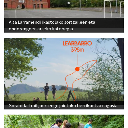
Aita Larramendi ikastolako sortzaileen eta
ondorengoen arteko katebegia
Sorabilla Trail, aurtengo jaietako berrikuntza nagusia