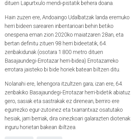
dituen Lapurtxulo mendi-pistatik behera doana.
Hain zuzen ere, Andoaingo Udalbatzak landa eremuko
herri bideen sarearen inbentarioari behin betiko
onespena eman zion 2020ko maiatzaren 28an, eta
bertan definitu zituen 98 herri bideetatik, 64.
zenbakidunak (osotara 1.800 metro dituen
Basajaundegi-Errotazar herri-bidea) Errotazarreko
errotara jaisteko bi bide horiek batean biltzen ditu.
Nolanahi ere, lehengora itzultzen gara; izan ere, 64.
zenbakiko Basajaundegi-Errotazar herri-bidetik abiatuz
gero, sasiak eta sastrakak ez direnean, berriro ere
egurrezko egur-zutoinez eta txarrantxaz osatutako
hesiak, jarri berriak, dira oinezkoari galarazten diotenak
inguru horietan bakean ibiltzea.