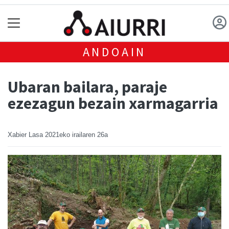
ANDOAIN
Ubaran bailara, paraje
ezezagun bezain xarmagarria
Xabier Lasa
2021eko irailaren 26a