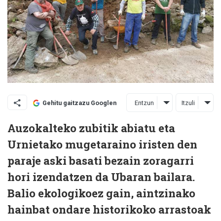
Entzun
Itzuli
Gehitu gaitzazu Googlen
Auzokalteko zubitik abiatu eta
Urnietako mugetaraino iristen den
paraje aski basati bezain zoragarri
hori izendatzen da Ubaran bailara.
Balio ekologikoez gain, aintzinako
hainbat ondare historikoko arrastoak