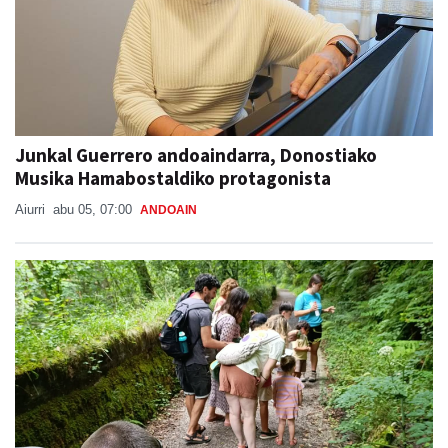
Junkal Guerrero andoaindarra, Donostiako
Musika Hamabostaldiko protagonista
Aiurri
abu 05, 07:00
ANDOAIN