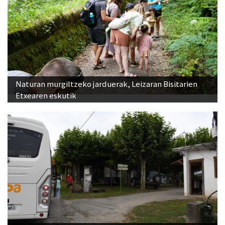
Naturan murgiltzeko jarduerak, Leizaran Bisitarien
Etxearen eskutik