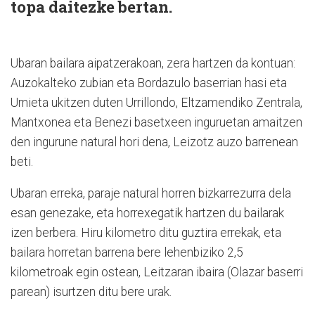
topa daitezke bertan.
Ubaran bailara aipatzerakoan, zera hartzen da kontuan:
Auzokalteko zubian eta Bordazulo baserrian hasi eta
Urnieta ukitzen duten Urrillondo, Eltzamendiko Zentrala,
Mantxonea eta Benezi basetxeen inguruetan amaitzen
den ingurune natural hori dena, Leizotz auzo barrenean
beti.
Ubaran erreka, paraje natural horren bizkarrezurra dela
esan genezake, eta horrexegatik hartzen du bailarak
izen berbera. Hiru kilometro ditu guztira errekak, eta
bailara horretan barrena bere lehenbiziko 2,5
kilometroak egin ostean, Leitzaran ibaira (Olazar baserri
parean) isurtzen ditu bere urak.