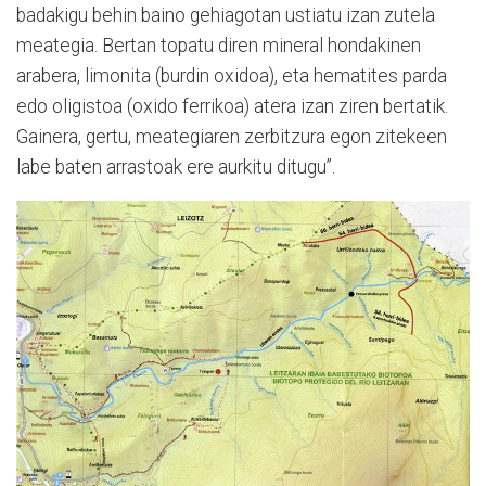
badakigu behin baino gehiagotan ustiatu izan zutela
meategia. Bertan topatu diren mineral hondakinen
arabera, limonita (burdin oxidoa), eta hematites parda
edo oligistoa (oxido ferrikoa) atera izan ziren bertatik.
Gainera, gertu, meategiaren zerbitzura egon zitekeen
labe baten arrastoak ere aurkitu ditugu”.