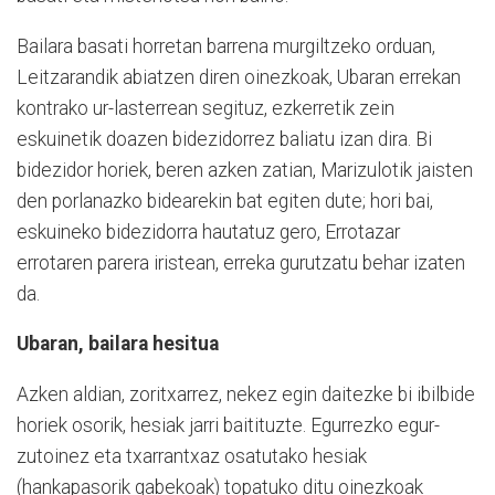
Bailara basati horretan barrena murgiltzeko orduan,
Leitzarandik abiatzen diren oinezkoak, Ubaran errekan
kontrako ur-lasterrean segituz, ezkerretik zein
eskuinetik doazen bidezidorrez baliatu izan dira. Bi
bidezidor horiek, beren azken zatian, Marizulotik jaisten
den porlanazko bidearekin bat egiten dute; hori bai,
eskuineko bidezidorra hautatuz gero, Errotazar
errotaren parera iristean, erreka gurutzatu behar izaten
da.
Ubaran, bailara hesitua
Azken aldian, zoritxarrez, nekez egin daitezke bi ibilbide
horiek osorik, hesiak jarri baitituzte. Egurrezko egur-
zutoinez eta txarrantxaz osatutako hesiak
(hankapasorik gabekoak) topatuko ditu oinezkoak