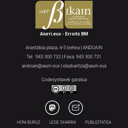
Aiurri.eus - Erroitz BM
Arantzibia plaza, 4-5 behea | ANDOAIN
Tel.: 943 300 732 | Faxa: 943 300 731
andoain@aiurri.eus | idazkaritza@aiurri.eus
Codesyntaxek garatua
HONI BURUZ
LEGE OHARRA
PUBLIZITATEA