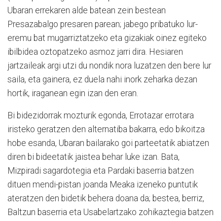
Ubaran errekaren alde batean zein bestean
Presazabalgo presaren parean; jabego pribatuko lur-
eremu bat mugarriztatzeko eta gizakiak oinez egiteko
ibilbidea oztopatzeko asmoz jarri dira. Hesiaren
jartzaileak argi utzi du nondik nora luzatzen den bere lur
saila, eta gainera, ez duela nahi inork zeharka dezan
hortik, iraganean egin izan den eran.
Bi bidezidorrak mozturik egonda, Errotazar errotara
iristeko geratzen den alternatiba bakarra, edo bikoitza
hobe esanda, Ubaran bailarako goi parteetatik abiatzen
diren bi bideetatik jaistea behar luke izan. Bata,
Mizpiradi sagardotegia eta Pardaki baserria batzen
dituen mendi-pistan joanda Meaka izeneko puntutik
ateratzen den bidetik behera doana da; bestea, berriz,
Baltzun baserria eta Usabelartzako zohikaztegia batzen