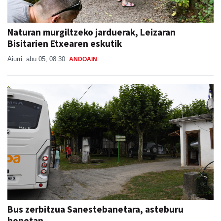
Naturan murgiltzeko jarduerak, Leizaran
Bisitarien Etxearen eskutik
Aiurri
abu 05, 08:30
ANDOAIN
Bus zerbitzua Sanestebanetara, asteburu
honetan