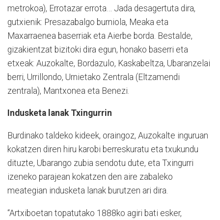
metrokoa), Errotazar errota… Jada desagertuta dira,
gutxienik: Presazabalgo burniola, Meaka eta
Maxarraenea baserriak eta Aierbe borda. Bestalde,
gizakientzat bizitoki dira egun, honako baserri eta
etxeak: Auzokalte, Bordazulo, Kaskabeltza, Ubaranzelai
berri, Urrillondo, Urnietako Zentrala (Eltzamendi
zentrala), Mantxonea eta Benezi.
Indusketa lanak Txingurrin
Burdinako taldeko kideek, oraingoz, Auzokalte inguruan
kokatzen diren hiru karobi berreskuratu eta txukundu
dituzte, Ubarango zubia sendotu dute, eta Txingurri
izeneko parajean kokatzen den aire zabaleko
meategian indusketa lanak burutzen ari dira.
“Artxiboetan topatutako 1888ko agiri bati esker,