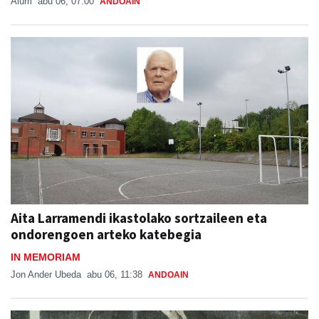
Aiurri
abu 06, 07:00
ANDOAIN
Aita Larramendi ikastolako sortzaileen eta
ondorengoen arteko katebegia
IN MEMORIAM
Jon Ander Ubeda
abu 06, 11:38
ANDOAIN