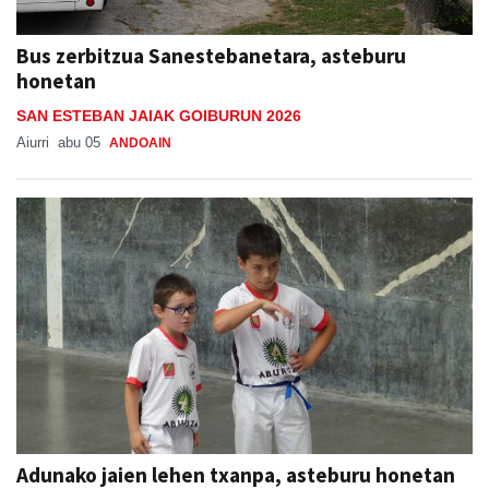
Bus zerbitzua Sanestebanetara, asteburu
honetan
SAN ESTEBAN JAIAK GOIBURUN 2026
Aiurri
abu 05
ANDOAIN
Adunako jaien lehen txanpa, asteburu honetan