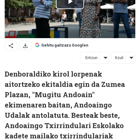
Gehitu gaitzazu Googlen
Entzun
Itzuli
Denboraldiko kirol lorpenak
aitortzeko ekitaldia egin da Zumea
Plazan, "Mugitu Andoain"
ekimenaren baitan, Andoaingo
Udalak antolatuta. Besteak beste,
Andoaingo Txirrindulari Eskolako
kadete mailako txirrindulariak