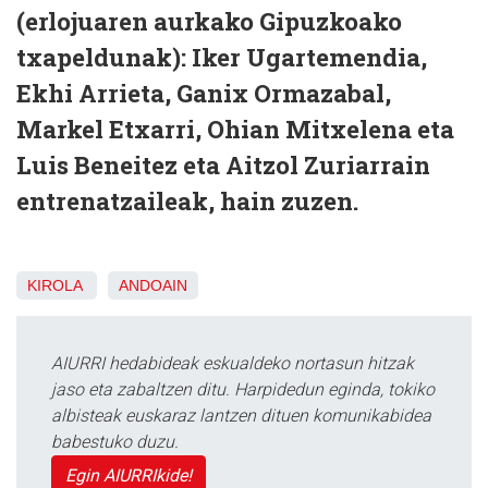
(erlojuaren aurkako Gipuzkoako
txapeldunak): Iker Ugartemendia,
Ekhi Arrieta, Ganix Ormazabal,
Markel Etxarri, Ohian Mitxelena eta
Luis Beneitez eta Aitzol Zuriarrain
entrenatzaileak, hain zuzen.
KIROLA
ANDOAIN
AIURRI hedabideak eskualdeko nortasun hitzak
jaso eta zabaltzen ditu. Harpidedun eginda, tokiko
albisteak euskaraz lantzen dituen komunikabidea
babestuko duzu.
Egin AIURRIkide!