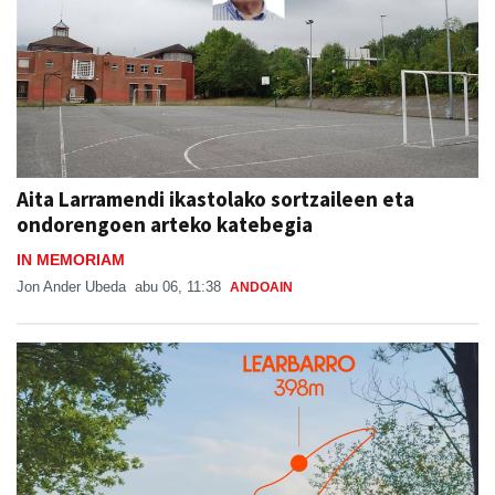
Aita Larramendi ikastolako sortzaileen eta
ondorengoen arteko katebegia
IN MEMORIAM
Jon Ander Ubeda
abu 06, 11:38
ANDOAIN