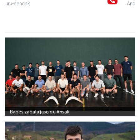
Andoain
- Gozotegiak
Babes zabala jaso du Ansak