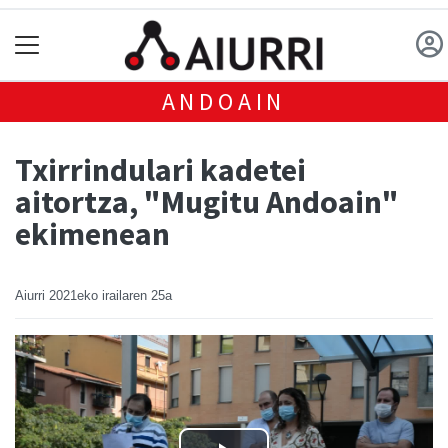
ANDOAIN
Txirrindulari kadetei
aitortza, "Mugitu Andoain"
ekimenean
Aiurri
2021eko irailaren 25a