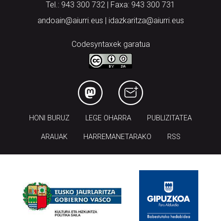
Tel.: 943 300 732 | Faxa: 943 300 731
andoain@aiurri.eus | idazkaritza@aiurri.eus
Codesyntaxek garatua
HONI BURUZ
LEGE OHARRA
PUBLIZITATEA
ARAUAK
HARREMANETARAKO
RSS