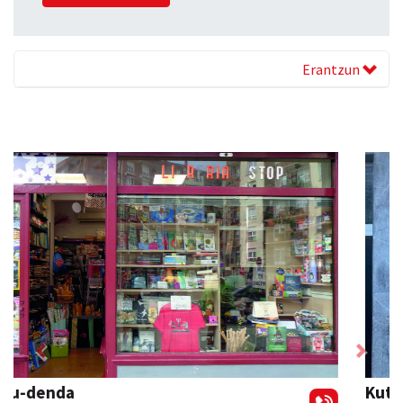
Erantzun
Previous
Next
Kuttun kafetegia