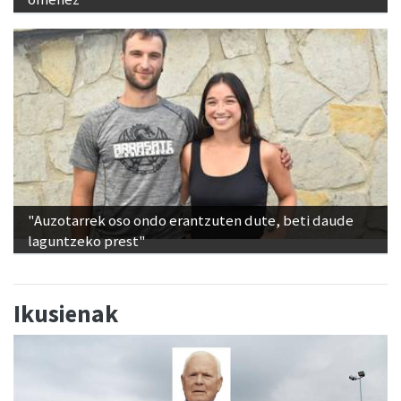
"Auzotarrek oso ondo erantzuten dute, beti daude
laguntzeko prest"
Ikusienak