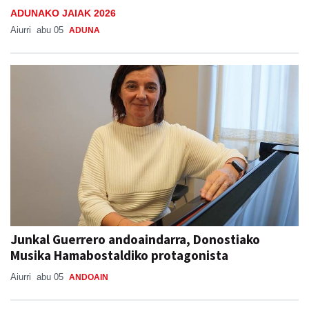
ADUNAKO JAIAK 2026
Aiurri
abu 05
ADUNA
Junkal Guerrero andoaindarra, Donostiako
Musika Hamabostaldiko protagonista
Aiurri
abu 05
ANDOAIN