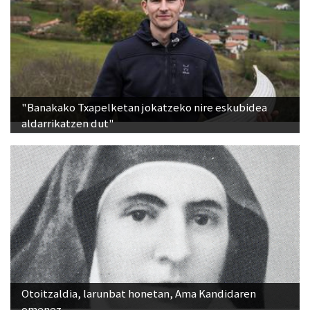
"Banakako Txapelketan jokatzeko nire eskubidea
aldarrikatzen dut"
Otoitzaldia, larunbat honetan, Ama Kandidaren
omenez