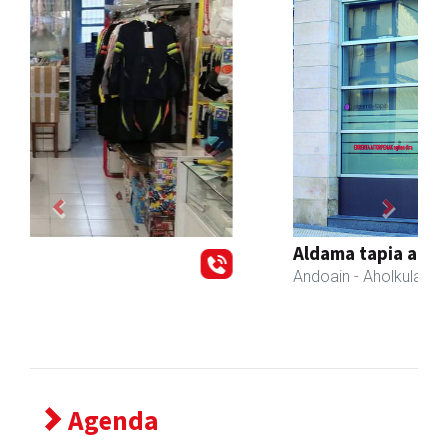
Previous
Next
Aldama tapia aholkularitza
Andoain
- Aholkularitza
Agenda