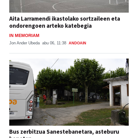
Aita Larramendi ikastolako sortzaileen eta
ondorengoen arteko katebegia
IN MEMORIAM
Jon Ander Ubeda
abu 06, 11:38
ANDOAIN
Bus zerbitzua Sanestebanetara, asteburu