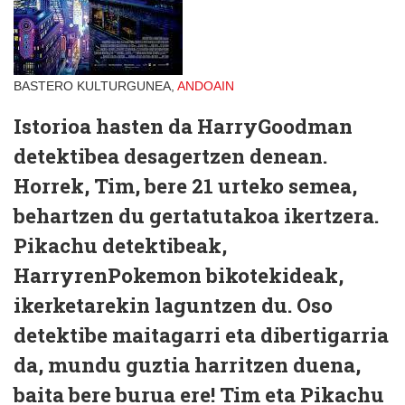
BASTERO KULTURGUNEA,
ANDOAIN
Istorioa hasten da HarryGoodman
detektibea desagertzen denean.
Horrek, Tim, bere 21 urteko semea,
behartzen du gertatutakoa ikertzera.
Pikachu detektibeak,
HarryrenPokemon bikotekideak,
ikerketarekin laguntzen du. Oso
detektibe maitagarri eta dibertigarria
da, mundu guztia harritzen duena,
baita bere burua ere! Tim eta Pikachu