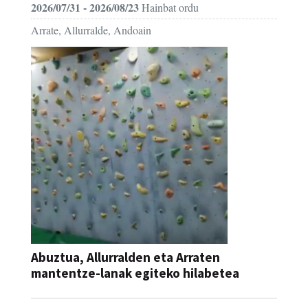
2026/07/31 - 2026/08/23
Hainbat ordu
Arrate, Allurralde, Andoain
Abuztua, Allurralden eta Arraten
mantentze-lanak egiteko hilabetea