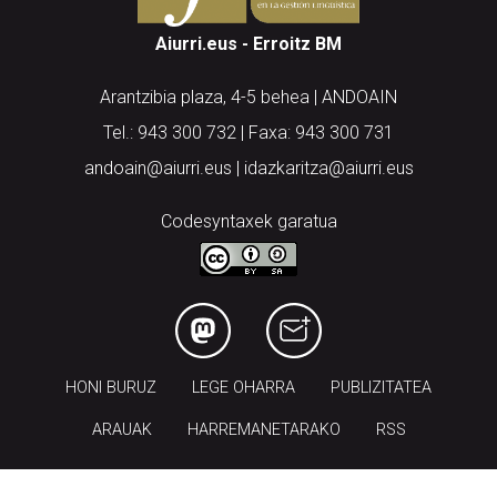
Aiurri.eus - Erroitz BM
Arantzibia plaza, 4-5 behea | ANDOAIN
Tel.: 943 300 732 | Faxa: 943 300 731
andoain@aiurri.eus | idazkaritza@aiurri.eus
Codesyntaxek garatua
HONI BURUZ
LEGE OHARRA
PUBLIZITATEA
ARAUAK
HARREMANETARAKO
RSS