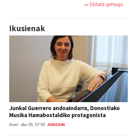
»» Ekitaldi gehiago
Ikusienak
Junkal Guerrero andoaindarra, Donostiako
Musika Hamabostaldiko protagonista
Aiurri
abu 05, 07:00
ANDOAIN