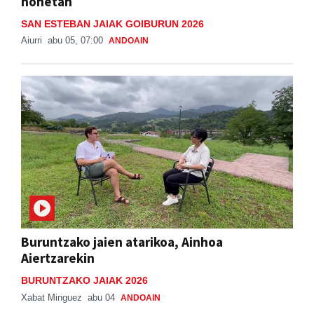
honetan
SAN ESTEBAN JAIAK GOIBURUN 2026
Aiurri
abu 05, 07:00
ANDOAIN
Buruntzako jaien atarikoa, Ainhoa
Aiertzarekin
BURUNTZAKO JAIAK 2026
Xabat Minguez
abu 04
ANDOAIN