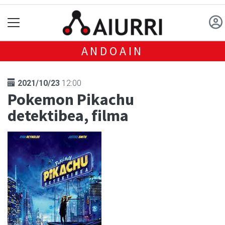
ANDOAIN
2021/10/23
12:00
Pokemon Pikachu
detektibea, filma