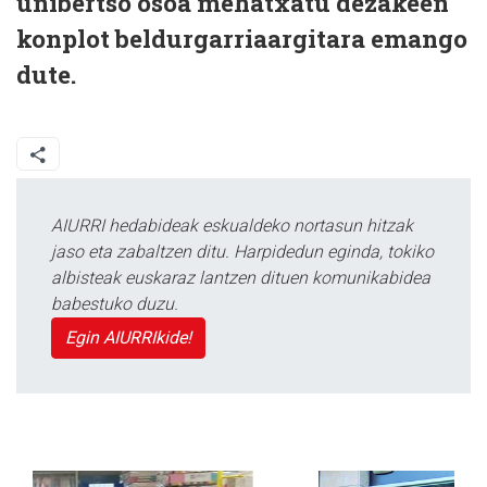
unibertso osoa mehatxatu dezakeen
konplot beldurgarriaargitara emango
dute.
AIURRI hedabideak eskualdeko nortasun hitzak
jaso eta zabaltzen ditu. Harpidedun eginda, tokiko
albisteak euskaraz lantzen dituen komunikabidea
babestuko duzu.
Egin AIURRIkide!