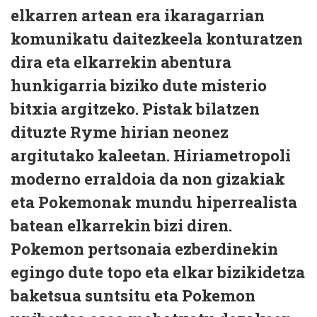
elkarren artean era ikaragarrian
komunikatu daitezkeela konturatzen
dira eta elkarrekin abentura
hunkigarria biziko dute misterio
bitxia argitzeko. Pistak bilatzen
dituzte Ryme hirian neonez
argitutako kaleetan. Hiriametropoli
moderno erraldoia da non gizakiak
eta Pokemonak mundu hiperrealista
batean elkarrekin bizi diren.
Pokemon pertsonaia ezberdinekin
egingo dute topo eta elkar bizikidetza
baketsua suntsitu eta Pokemon