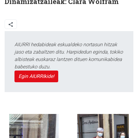
Dinamizatzaileak:
Clara Wolfram
AIURRI hedabideak eskualdeko nortasun hitzak
jaso eta zabaltzen ditu. Harpidedun eginda, tokiko
albisteak euskaraz lantzen dituen komunikabidea
babestuko duzu.
Egin AIURRIkide!