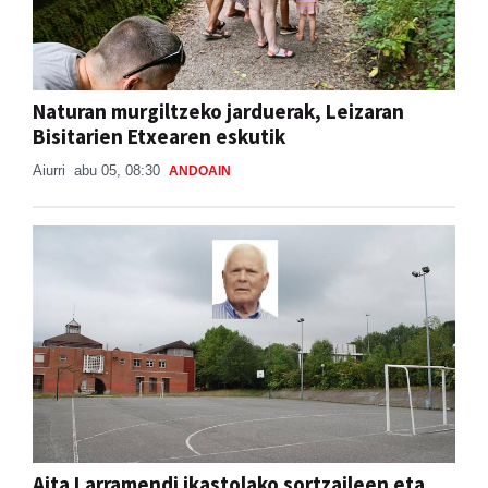
Naturan murgiltzeko jarduerak, Leizaran
Bisitarien Etxearen eskutik
Aiurri
abu 05, 08:30
ANDOAIN
Aita Larramendi ikastolako sortzaileen eta