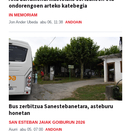
ondorengoen arteko katebegia
IN MEMORIAM
Jon Ander Ubeda
abu 06, 11:38
ANDOAIN
Bus zerbitzua Sanestebanetara, asteburu
honetan
SAN ESTEBAN JAIAK GOIBURUN 2026
Aiurri
abu 05, 07:00
ANDOAIN