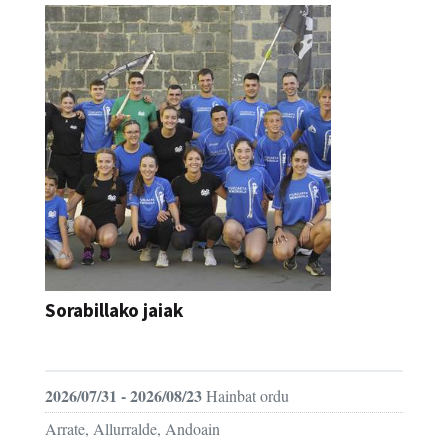
Sorabillako jaiak
FESTAK
2026/07/31 - 2026/08/23
Hainbat ordu
Arrate, Allurralde, Andoain