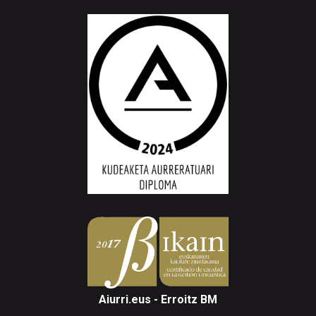
Aiurri.eus - Erroitz BM