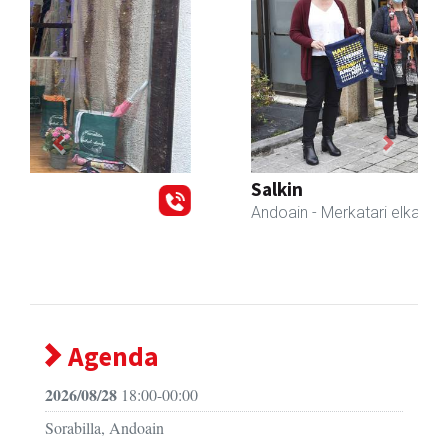
Previous
Next
Salkin
Andoain
- Merkatari elkarteak
Agenda
2026/08/28
18:00-00:00
Sorabilla, Andoain