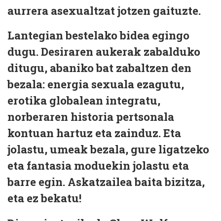
aurrera asexualtzat jotzen gaituzte.
Lantegian bestelako bidea egingo
dugu. Desiraren aukerak zabalduko
ditugu, abaniko bat zabaltzen den
bezala: energia sexuala ezagutu,
erotika globalean integratu,
norberaren historia pertsonala
kontuan hartuz eta zainduz. Eta
jolastu, umeak bezala, gure ligatzeko
eta fantasia moduekin jolastu eta
barre egin. Askatzailea baita bizitza,
eta ez bekatu!