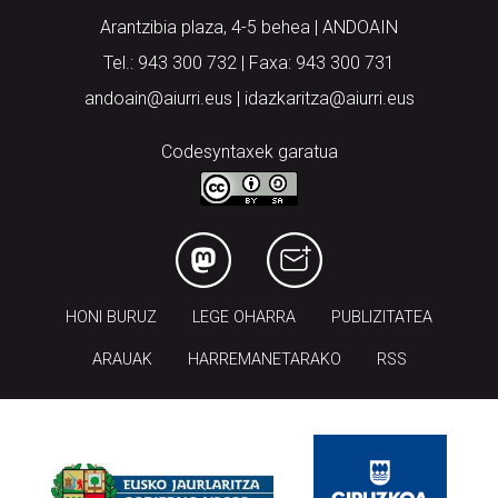
Arantzibia plaza, 4-5 behea | ANDOAIN
Tel.: 943 300 732 | Faxa: 943 300 731
andoain@aiurri.eus | idazkaritza@aiurri.eus
Codesyntaxek garatua
HONI BURUZ
LEGE OHARRA
PUBLIZITATEA
ARAUAK
HARREMANETARAKO
RSS