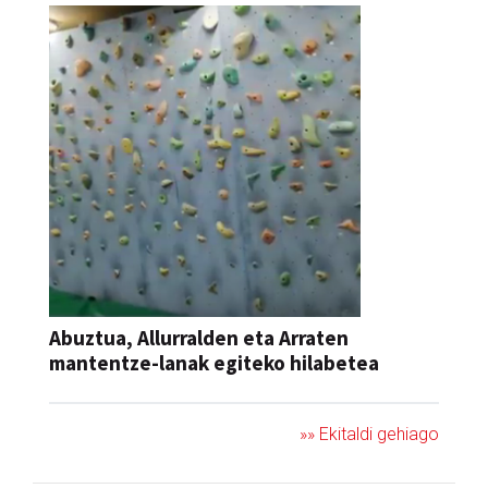
Abuztua, Allurralden eta Arraten
mantentze-lanak egiteko hilabetea
»» Ekitaldi gehiago