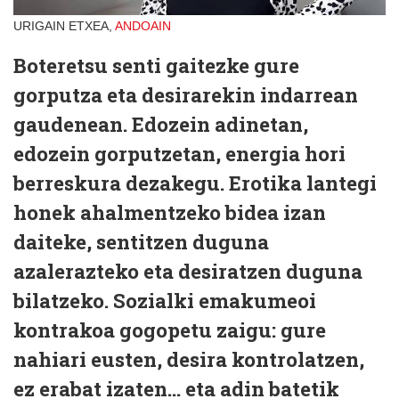
URIGAIN ETXEA,
ANDOAIN
Boteretsu senti gaitezke gure
gorputza eta desirarekin indarrean
gaudenean. Edozein adinetan,
edozein gorputzetan, energia hori
berreskura dezakegu. Erotika lantegi
honek ahalmentzeko bidea izan
daiteke, sentitzen duguna
azalerazteko eta desiratzen duguna
bilatzeko. Sozialki emakumeoi
kontrakoa gogopetu zaigu: gure
nahiari eusten, desira kontrolatzen,
ez erabat izaten… eta adin batetik