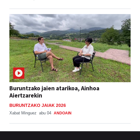
Buruntzako jaien atarikoa, Ainhoa
Aiertzarekin
BURUNTZAKO JAIAK 2026
Xabat Minguez
abu 04
ANDOAIN