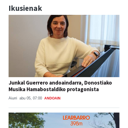
Ikusienak
Junkal Guerrero andoaindarra, Donostiako
Musika Hamabostaldiko protagonista
Aiurri
abu 05, 07:00
ANDOAIN