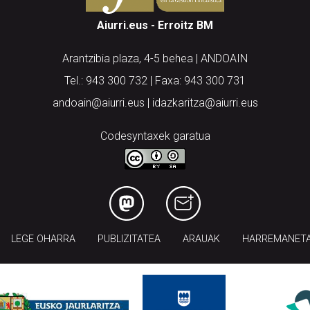
Aiurri.eus - Erroitz BM
Arantzibia plaza, 4-5 behea | ANDOAIN
Tel.: 943 300 732 | Faxa: 943 300 731
andoain@aiurri.eus | idazkaritza@aiurri.eus
Codesyntaxek garatua
LEGE OHARRA
PUBLIZITATEA
ARAUAK
HARREMANET