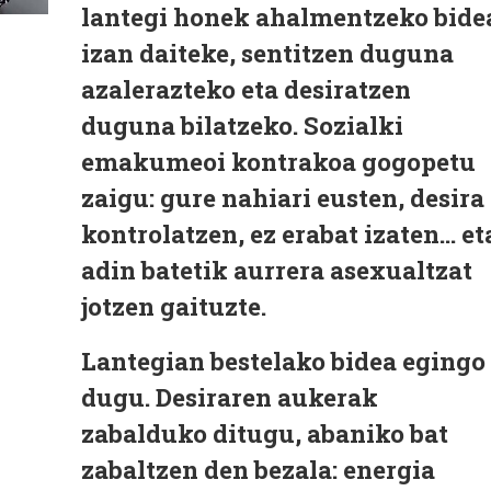
lantegi honek ahalmentzeko bide
izan daiteke, sentitzen duguna
azalerazteko eta desiratzen
duguna bilatzeko. Sozialki
emakumeoi kontrakoa gogopetu
zaigu: gure nahiari eusten, desira
kontrolatzen, ez erabat izaten… et
adin batetik aurrera asexualtzat
jotzen gaituzte.
Lantegian bestelako bidea egingo
dugu. Desiraren aukerak
zabalduko ditugu, abaniko bat
zabaltzen den bezala: energia