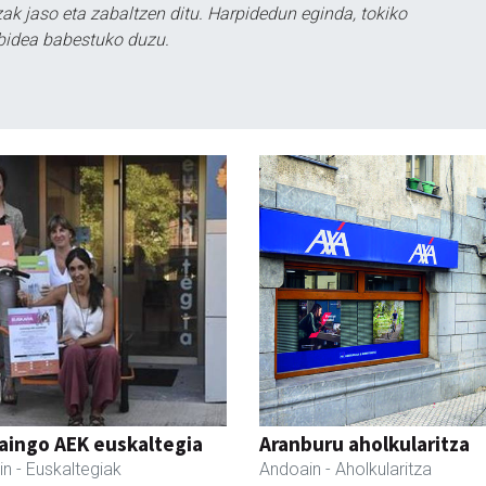
k jaso eta zabaltzen ditu. Harpidedun eginda, tokiko
bidea babestuko duzu.
aingo AEK euskaltegia
Aranburu aholkularitza
in
- Euskaltegiak
Andoain
- Aholkularitza