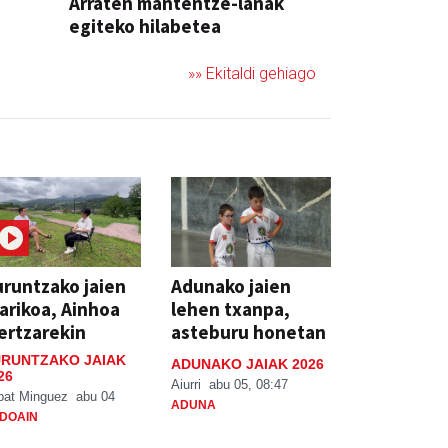
Arraten mantentze-lanak
egiteko hilabetea
»» Ekitaldi gehiago
runtzako jaien
Adunako jaien
arikoa, Ainhoa
lehen txanpa,
ertzarekin
asteburu honetan
RUNTZAKO JAIAK
ADUNAKO JAIAK 2026
26
Aiurri
abu 05, 08:47
bat Minguez
abu 04
ADUNA
DOAIN