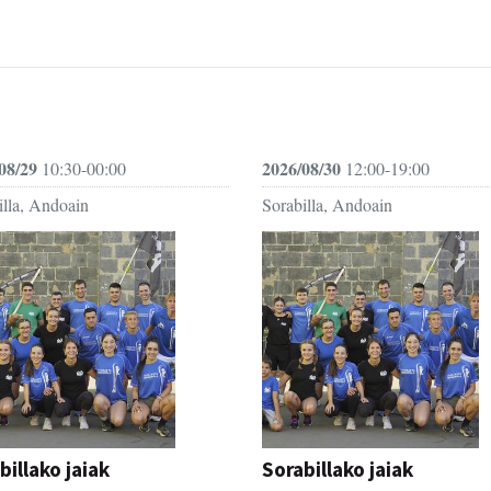
08/29
2026/08/30
10:30-00:00
12:00-19:00
illa, Andoain
Sorabilla, Andoain
billako jaiak
Sorabillako jaiak