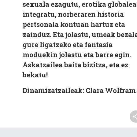
sexuala ezagutu, erotika globale
integratu, norberaren historia
pertsonala kontuan hartuz eta
zainduz. Eta jolastu, umeak bezala
gure ligatzeko eta fantasia
moduekin jolastu eta barre egin.
Askatzailea baita bizitza, eta ez
bekatu!
Dinamizatzaileak:
Clara Wolfram