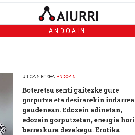
ANDOAIN
URIGAIN ETXEA,
ANDOAIN
Boteretsu senti gaitezke gure
gorputza eta desirarekin indarre
gaudenean. Edozein adinetan,
edozein gorputzetan, energia hori
berreskura dezakegu. Erotika