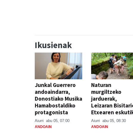
FESTAK
FEST
Ikusienak
Junkal Guerrero
Naturan
andoaindarra,
murgiltzeko
Donostiako Musika
jarduerak,
Hamabostaldiko
Leizaran Bisitar
protagonista
Etxearen eskuti
Aiurri
abu 05, 07:00
Aiurri
abu 05, 08:30
ANDOAIN
ANDOAIN