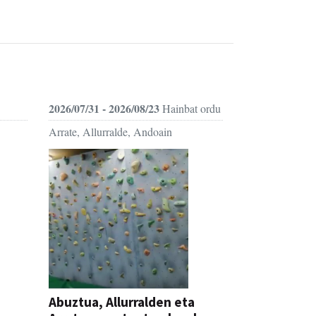
2026/07/31 - 2026/08/23
Hainbat ordu
Arrate, Allurralde, Andoain
Abuztua, Allurralden eta