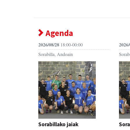
Agenda
2026/08/28
2026/
18:00-00:00
Sorabilla, Andoain
Sorab
Sorabillako jaiak
Sora