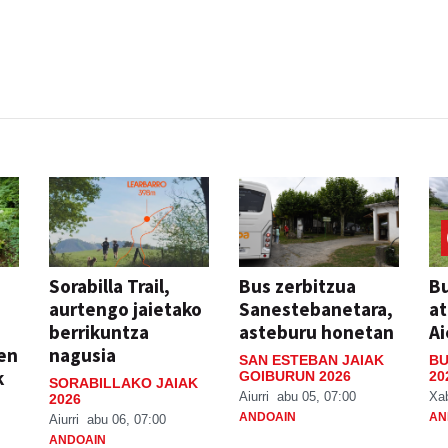
AK
FESTAK
Sorabilla Trail,
Bus zerbitzua
Bu
aurtengo jaietako
Sanestebanetara,
at
berrikuntza
asteburu honetan
Ai
ien
nagusia
SAN ESTEBAN JAIAK
BU
k
GOIBURUN 2026
20
SORABILLAKO JAIAK
Aiurri
abu 05, 07:00
Xa
2026
ANDOAIN
AN
Aiurri
abu 06, 07:00
ANDOAIN