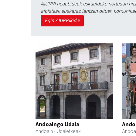
AIURRI hedabideak eskualdeko nortasun hitza
albisteak euskaraz lantzen dituen komunika
Egin AIURRIkide!
Andoaingo Udala
Ando
Andoain
- Udaletxeak
Andoa