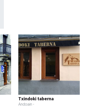
Txindoki taberna
Andoain
-